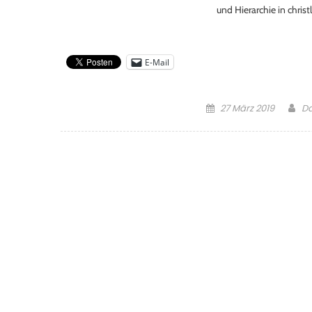
und Hierarchie in christ
E-Mail
Posted
Au
27 März 2019
Da
on