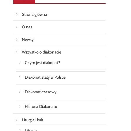
Strona główna
O nas
Newsy
Wszystko o diakonacie
Czym jest diakonat?
Diakonat stały w Polsce
Diakonat czasowy
Historia Diakonatu
Liturgia i kult
Liturgia