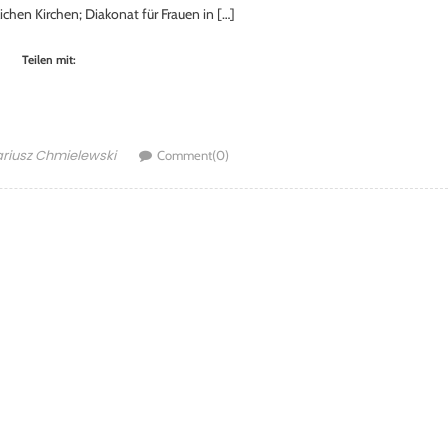
lichen Kirchen; Diakonat für Frauen in […]
Teilen mit:
thor
riusz Chmielewski
Comment(0)