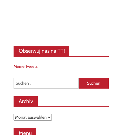
Obserwuj nas na TT!
Meine Tweets
Suchen
nach:
Archiv
Archiv
Menu