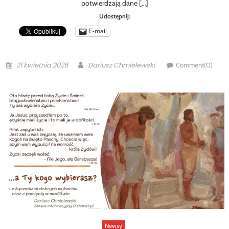
potwierdzają dane […]
Udostępnij:
E-mail
Posted
Author
21 kwietnia 2026
Dariusz Chmielewski
Comment(0)
on
Newsy