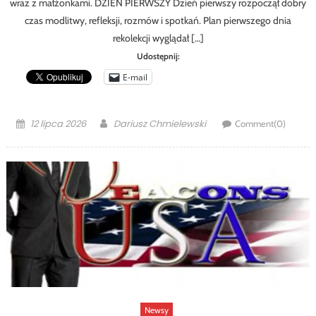
wraz z małżonkami. DZIEŃ PIERWSZY Dzień pierwszy rozpoczął dobry
czas modlitwy, refleksji, rozmów i spotkań. Plan pierwszego dnia
rekolekcji wyglądał […]
Udostępnij:
E-mail
Posted
Author
12 lipca 2026
Dariusz Chmielewski
Comment(0)
on
Newsy