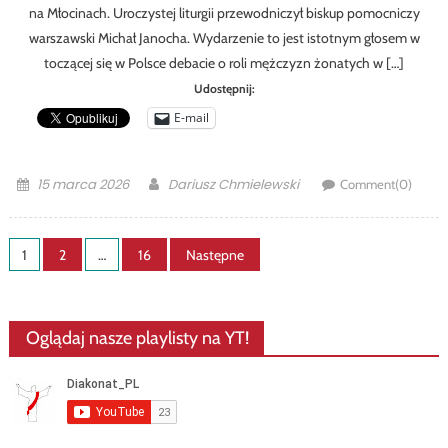
na Młocinach. Uroczystej liturgii przewodniczył biskup pomocniczy
warszawski Michał Janocha. Wydarzenie to jest istotnym głosem w
toczącej się w Polsce debacie o roli mężczyzn żonatych w […]
Udostępnij:
E-mail
Posted
Author
15 marca 2026
Dariusz Chmielewski
Comment(0)
on
Stronicowanie
1
2
…
16
Następne
wpisów
Oglądaj nasze playlisty na YT!