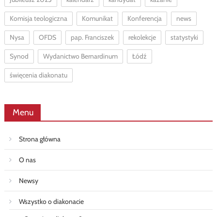
Komisja teologiczna
Komunikat
Konferencja
news
Nysa
OFDS
pap. Franciszek
rekolekcje
statystyki
Synod
Wydanictwo Bernardinum
Łódź
święcenia diakonatu
Menu
Strona główna
O nas
Newsy
Wszystko o diakonacie