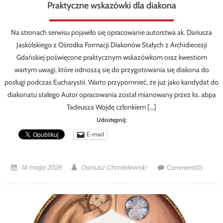
Praktyczne wskazówki dla diakona
Na stronach serwisu pojawiło się opracowanie autorstwa ak. Dariusza
Jaskólskiego z Ośrodka Formacji Diakonów Stałych z Archidiecezji
Gdańskiej poświęcone praktycznym wskazówkom oraz kwestiom
wartym uwagi, które odnoszą się do przygotowania się diakona do
posługi podczas Eucharystii. Warto przypomnieć, że już jako kandydat do
diakonatu stałego Autor opracowania został mianowany przez ks. abpa
Tadeusza Wojdę członkiem […]
Udostępnij:
E-mail
Posted
Author
14 maja 2026
Dariusz Chmielewski
Comment(0)
on