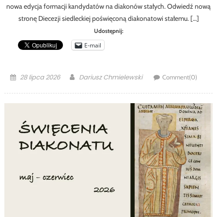
nowa edycja formacji kandydatów na diakonów stałych. Odwiedź nową
stronę Diecezji siedleckiej poświęconą diakonatowi stałemu. […]
Udostępnij:
E-mail
Posted
Author
28 lipca 2026
Dariusz Chmielewski
Comment(0)
on