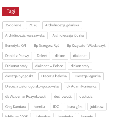
Tagi
25cio lecie
2026
Archidiecezja gdańska
Archidiecezja warszawska
Archidiecezja łódzka
Benedykt XVI
Bp Grzegorz Ryś
Bp Krzysztof Włodarczyk
Daniel z Padwy
Dekret
diakon
diakonat
Diakonat stały
diakonat w Polsce
diakon stały
diecezja bydgoska
Diecezja kielecka
Diecezja legnicka
Diecezja zielonogórsko-gorzowska
dk Adam Runiewicz
dk Waldemar Rozynkowski
duchowość
dyskusja
Greg Kandara
homilia
IDC
jasna góra
jubileusz
Jubileusz 2025
kalendarz
kandydat
kazanie