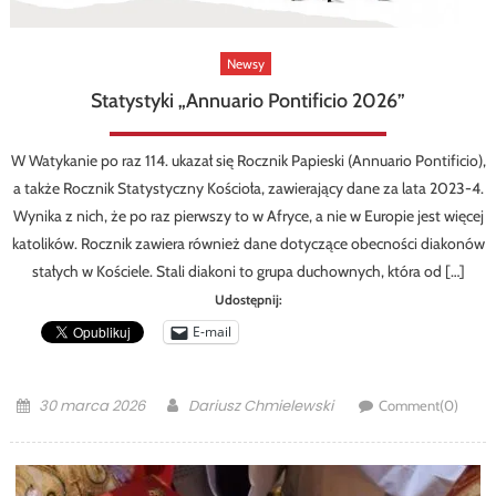
Newsy
Statystyki „Annuario Pontificio 2026”
W Watykanie po raz 114. ukazał się Rocznik Papieski (Annuario Pontificio),
a także Rocznik Statystyczny Kościoła, zawierający dane za lata 2023-4.
Wynika z nich, że po raz pierwszy to w Afryce, a nie w Europie jest więcej
katolików. Rocznik zawiera również dane dotyczące obecności diakonów
stałych w Kościele. Stali diakoni to grupa duchownych, która od […]
Udostępnij:
E-mail
Posted
Author
30 marca 2026
Dariusz Chmielewski
Comment(0)
on