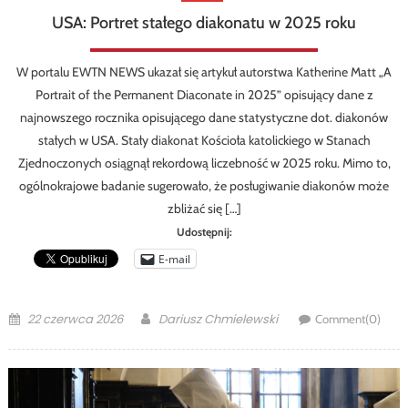
USA: Portret stałego diakonatu w 2025 roku
W portalu EWTN NEWS ukazał się artykuł autorstwa Katherine Matt „A
Portrait of the Permanent Diaconate in 2025” opisujący dane z
najnowszego rocznika opisującego dane statystyczne dot. diakonów
stałych w USA. Stały diakonat Kościoła katolickiego w Stanach
Zjednoczonych osiągnął rekordową liczebność w 2025 roku. Mimo to,
ogólnokrajowe badanie sugerowało, że posługiwanie diakonów może
zbliżać się […]
Udostępnij:
E-mail
Posted
Author
22 czerwca 2026
Dariusz Chmielewski
Comment(0)
on