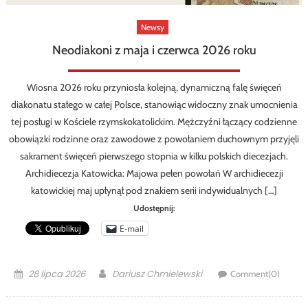
Newsy
Neodiakoni z maja i czerwca 2026 roku
Wiosna 2026 roku przyniosła kolejną, dynamiczną falę święceń
diakonatu stałego w całej Polsce, stanowiąc widoczny znak umocnienia
tej posługi w Kościele rzymskokatolickim. Mężczyźni łączący codzienne
obowiązki rodzinne oraz zawodowe z powołaniem duchownym przyjęli
sakrament święceń pierwszego stopnia w kilku polskich diecezjach.
Archidiecezja Katowicka: Majowa pełen powołań W archidiecezji
katowickiej maj upłynął pod znakiem serii indywidualnych […]
Udostępnij:
E-mail
Posted
Author
28 lipca 2026
Dariusz Chmielewski
Comment(0)
on