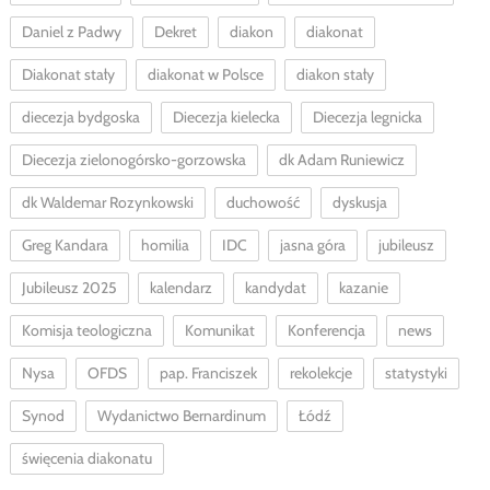
Daniel z Padwy
Dekret
diakon
diakonat
Diakonat stały
diakonat w Polsce
diakon stały
diecezja bydgoska
Diecezja kielecka
Diecezja legnicka
Diecezja zielonogórsko-gorzowska
dk Adam Runiewicz
dk Waldemar Rozynkowski
duchowość
dyskusja
Greg Kandara
homilia
IDC
jasna góra
jubileusz
Jubileusz 2025
kalendarz
kandydat
kazanie
Komisja teologiczna
Komunikat
Konferencja
news
Nysa
OFDS
pap. Franciszek
rekolekcje
statystyki
Synod
Wydanictwo Bernardinum
Łódź
święcenia diakonatu