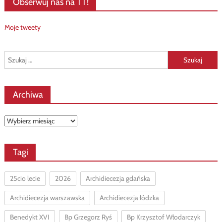
Obserwuj nas na TT!
Moje tweety
Szukaj:
Archiwa
Archiwa
Tagi
25cio lecie
2026
Archidiecezja gdańska
Archidiecezja warszawska
Archidiecezja łódzka
Benedykt XVI
Bp Grzegorz Ryś
Bp Krzysztof Włodarczyk