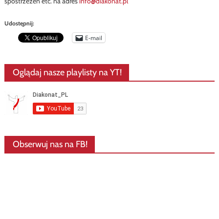
spostrzeżeń etc. na adres
info@diakonat.pl
Udostępnij:
E-mail
Oglądaj nasze playlisty na YT!
Obserwuj nas na FB!