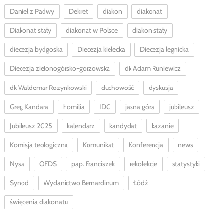
Daniel z Padwy
Dekret
diakon
diakonat
Diakonat stały
diakonat w Polsce
diakon stały
diecezja bydgoska
Diecezja kielecka
Diecezja legnicka
Diecezja zielonogórsko-gorzowska
dk Adam Runiewicz
dk Waldemar Rozynkowski
duchowość
dyskusja
Greg Kandara
homilia
IDC
jasna góra
jubileusz
Jubileusz 2025
kalendarz
kandydat
kazanie
Komisja teologiczna
Komunikat
Konferencja
news
Nysa
OFDS
pap. Franciszek
rekolekcje
statystyki
Synod
Wydanictwo Bernardinum
Łódź
święcenia diakonatu