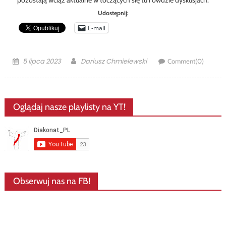
pozostają wciąż aktualne w toczących się tu i ówdzie dyskusjach.
Udostępnij:
E-mail
Posted
Author
5 lipca 2023
Dariusz Chmielewski
Comment(0)
on
Oglądaj nasze playlisty na YT!
Obserwuj nas na FB!