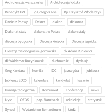
Archidiecezja warszawska
Archidiecezja łódzka
Benedykt XVI
Bp Grzegorz Ryś
Bp Krzysztof Włodarczyk
Daniel z Padwy
Dekret
diakon
diakonat
Diakonat stały
diakonat w Polsce
diakon stały
diecezja bydgoska
Diecezja kielecka
Diecezja legnicka
Diecezja zielonogórsko-gorzowska
dk Adam Runiewicz
dk Waldemar Rozynkowski
duchowość
dyskusja
Greg Kandara
homilia
IDC
jasna góra
jubileusz
Jubileusz 2025
kalendarz
kandydat
kazanie
Komisja teologiczna
Komunikat
Konferencja
news
Nysa
OFDS
pap. Franciszek
rekolekcje
statystyki
Synod
Wydanictwo Bernardinum
Łódź