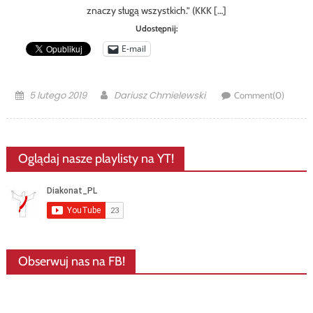
znaczy sługą wszystkich.” (KKK […]
Udostępnij:
E-mail
Posted
Author
5 lutego 2019
Dariusz Chmielewski
Comment(0)
on
Oglądaj nasze playlisty na YT!
Obserwuj nas na FB!