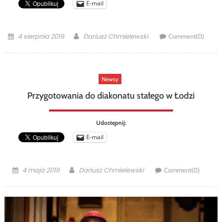
E-mail
Posted
Author
4 sierpnia 2019
Dariusz Chmielewski
Comment(0)
on
Newsy
Przygotowania do diakonatu stałego w Łodzi
Udostępnij:
E-mail
Posted
Author
4 maja 2019
Dariusz Chmielewski
Comment(0)
on