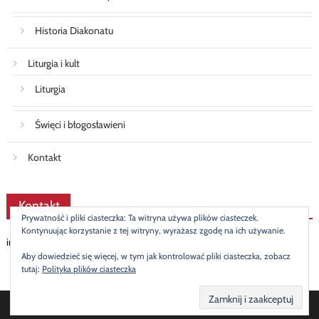
Historia Diakonatu
Liturgia i kult
Liturgia
Święci i błogosławieni
Kontakt
Kontakt
Prywatność i pliki ciasteczka: Ta witryna używa plików ciasteczek.
Kontynuując korzystanie z tej witryny, wyrażasz zgodę na ich używanie.
info@diakonat.pl
Aby dowiedzieć się więcej, w tym jak kontrolować pliki ciasteczka, zobacz
tutaj:
Polityka plików ciasteczka
© 2019 Mateusz Stasiak
|
Newspaper Lite by
themecentury
.