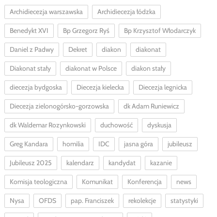
Archidiecezja warszawska
Archidiecezja łódzka
Benedykt XVI
Bp Grzegorz Ryś
Bp Krzysztof Włodarczyk
Daniel z Padwy
Dekret
diakon
diakonat
Diakonat stały
diakonat w Polsce
diakon stały
diecezja bydgoska
Diecezja kielecka
Diecezja legnicka
Diecezja zielonogórsko-gorzowska
dk Adam Runiewicz
dk Waldemar Rozynkowski
duchowość
dyskusja
Greg Kandara
homilia
IDC
jasna góra
jubileusz
Jubileusz 2025
kalendarz
kandydat
kazanie
Komisja teologiczna
Komunikat
Konferencja
news
Nysa
OFDS
pap. Franciszek
rekolekcje
statystyki