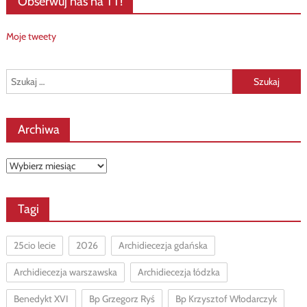
Obserwuj nas na TT!
Moje tweety
Szukaj:
Archiwa
Archiwa
Tagi
25cio lecie
2026
Archidiecezja gdańska
Archidiecezja warszawska
Archidiecezja łódzka
Benedykt XVI
Bp Grzegorz Ryś
Bp Krzysztof Włodarczyk