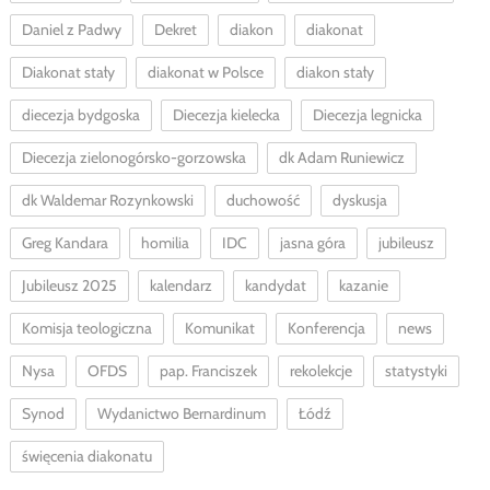
Daniel z Padwy
Dekret
diakon
diakonat
Diakonat stały
diakonat w Polsce
diakon stały
diecezja bydgoska
Diecezja kielecka
Diecezja legnicka
Diecezja zielonogórsko-gorzowska
dk Adam Runiewicz
dk Waldemar Rozynkowski
duchowość
dyskusja
Greg Kandara
homilia
IDC
jasna góra
jubileusz
Jubileusz 2025
kalendarz
kandydat
kazanie
Komisja teologiczna
Komunikat
Konferencja
news
Nysa
OFDS
pap. Franciszek
rekolekcje
statystyki
Synod
Wydanictwo Bernardinum
Łódź
święcenia diakonatu