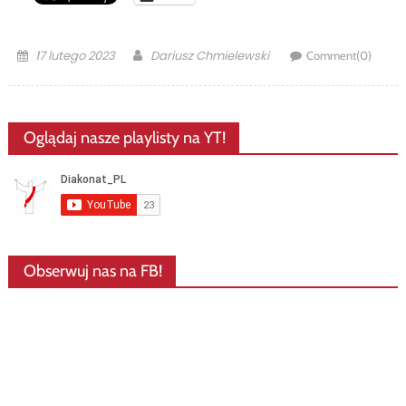
Posted
Author
17 lutego 2023
Dariusz Chmielewski
Comment(0)
on
Oglądaj nasze playlisty na YT!
Obserwuj nas na FB!