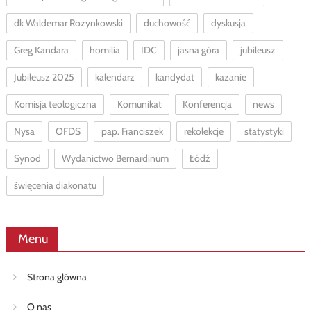
dk Waldemar Rozynkowski
duchowość
dyskusja
Greg Kandara
homilia
IDC
jasna góra
jubileusz
Jubileusz 2025
kalendarz
kandydat
kazanie
Komisja teologiczna
Komunikat
Konferencja
news
Nysa
OFDS
pap. Franciszek
rekolekcje
statystyki
Synod
Wydanictwo Bernardinum
Łódź
święcenia diakonatu
Menu
Strona główna
O nas