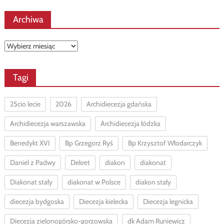
Archiwa
Archiwa
Tagi
25cio lecie
2026
Archidiecezja gdańska
Archidiecezja warszawska
Archidiecezja łódzka
Benedykt XVI
Bp Grzegorz Ryś
Bp Krzysztof Włodarczyk
Daniel z Padwy
Dekret
diakon
diakonat
Diakonat stały
diakonat w Polsce
diakon stały
diecezja bydgoska
Diecezja kielecka
Diecezja legnicka
Diecezja zielonogórsko-gorzowska
dk Adam Runiewicz