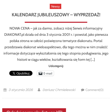
Newsy
KALENDARZ JUBILEUSZOWY – WYPRZEDAŻ!
NOWA CENA – jak za darmo, zobacz niżej Serwis informacyjny
DIAKONAT.pl działa od dnia 3 stycznia 2001 r. i powstał, jako pierwsza
polska strona w całości poświęcona tematyce diakonatu. Portal
przedstawia diakonat wieloaspektowo, dla tego można w nim znaleźć
informacje dotyczące wykształcenia się tego stopnia posługiwania, jego
historii w ciągu wieków, kształtowania się form tej […]
Udostępnij:
E-mail
Posted
Author
3 stycznia 2026
Dariusz Chmielewski
Comment(0)
on