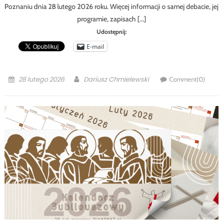
Poznaniu dnia 28 lutego 2026 roku. Więcej informacji o samej debacie, jej
programie, zapisach […]
Udostępnij:
E-mail
Posted
Author
28 lutego 2026
Dariusz Chmielewski
Comment(0)
on