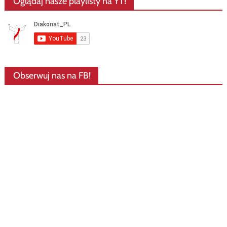
Oglądaj nasze playlisty na YT!
Obserwuj nas na FB!