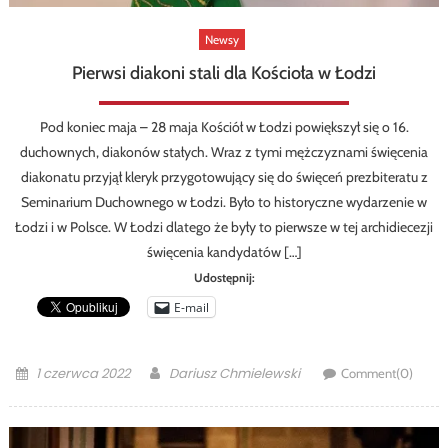
Newsy
Pierwsi diakoni stali dla Kościoła w Łodzi
Pod koniec maja – 28 maja Kościół w Łodzi powiększył się o 16.
duchownych, diakonów stałych. Wraz z tymi mężczyznami święcenia
diakonatu przyjął kleryk przygotowujący się do święceń prezbiteratu z
Seminarium Duchownego w Łodzi. Było to historyczne wydarzenie w
Łodzi i w Polsce. W Łodzi dlatego że były to pierwsze w tej archidiecezji
święcenia kandydatów […]
Udostępnij:
E-mail
Posted
Author
1 czerwca 2022
Dariusz Chmielewski
Comment(0)
on