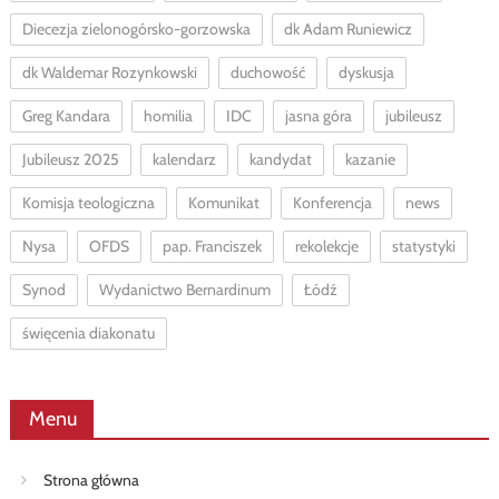
Diecezja zielonogórsko-gorzowska
dk Adam Runiewicz
dk Waldemar Rozynkowski
duchowość
dyskusja
Greg Kandara
homilia
IDC
jasna góra
jubileusz
Jubileusz 2025
kalendarz
kandydat
kazanie
Komisja teologiczna
Komunikat
Konferencja
news
Nysa
OFDS
pap. Franciszek
rekolekcje
statystyki
Synod
Wydanictwo Bernardinum
Łódź
święcenia diakonatu
Menu
Strona główna