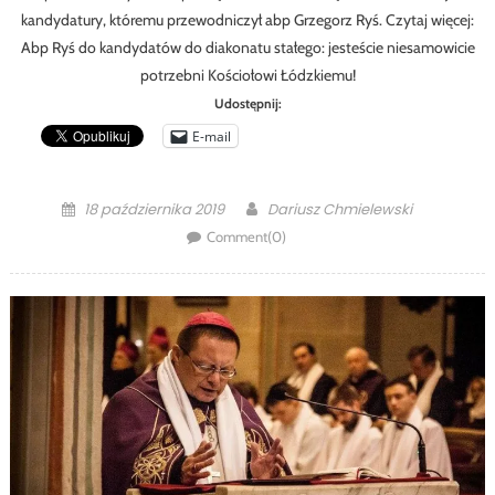
kandydatury, któremu przewodniczył abp Grzegorz Ryś. Czytaj więcej:
Abp Ryś do kandydatów do diakonatu stałego: jesteście niesamowicie
potrzebni Kościołowi Łódzkiemu!
Udostępnij:
E-mail
Posted
Author
18 października 2019
Dariusz Chmielewski
on
Comment(0)