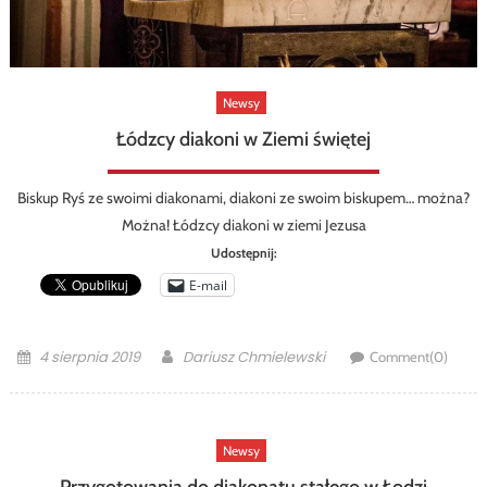
Newsy
Łódzcy diakoni w Ziemi świętej
Biskup Ryś ze swoimi diakonami, diakoni ze swoim biskupem… można?
Można! Łódzcy diakoni w ziemi Jezusa
Udostępnij:
E-mail
Posted
Author
4 sierpnia 2019
Dariusz Chmielewski
Comment(0)
on
Newsy