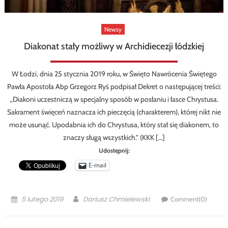
Newsy
Diakonat stały możliwy w Archidiecezji łódzkiej
W Łodzi, dnia 25 stycznia 2019 roku, w Święto Nawrócenia Świętego
Pawła Apostoła Abp Grzegorz Ryś podpisał Dekret o następującej treści:
„Diakoni uczestniczą w specjalny sposób w posłaniu i łasce Chrystusa.
Sakrament święceń naznacza ich pieczęcią (charakterem), której nikt nie
może usunąć. Upodabnia ich do Chrystusa, który stał się diakonem, to
znaczy sługą wszystkich.” (KKK […]
Udostępnij:
E-mail
Posted
Author
5 lutego 2019
Dariusz Chmielewski
Comment(0)
on