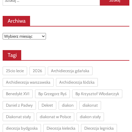
Archiwa
Archiwa
Tagi
25cio lecie
2026
Archidiecezja gdańska
Archidiecezja warszawska
Archidiecezja łódzka
Benedykt XVI
Bp Grzegorz Ryś
Bp Krzysztof Włodarczyk
Daniel z Padwy
Dekret
diakon
diakonat
Diakonat stały
diakonat w Polsce
diakon stały
diecezja bydgoska
Diecezja kielecka
Diecezja legnicka