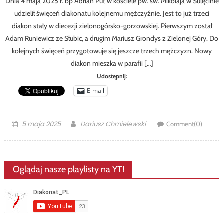
Dnia 4 maja 2025 r. bp Adrian Put w kościele pw. św. Mikołaja w Sulęcinie
udzielił święceń diakonatu kolejnemu mężczyźnie. Jest to już trzeci
diakon stały w diecezji zielonogórsko-gorzowskiej. Pierwszym został
Adam Runiewicz ze Słubic, a drugim Mariusz Grondys z Zielonej Góry. Do
kolejnych święceń przygotowuje się jeszcze trzech mężczyzn. Nowy
diakon mieszka w parafii […]
Udostępnij:
E-mail
Posted
Author
5 maja 2025
Dariusz Chmielewski
Comment(0)
on
Oglądaj nasze playlisty na YT!