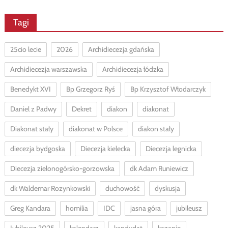
Tagi
25cio lecie
2026
Archidiecezja gdańska
Archidiecezja warszawska
Archidiecezja łódzka
Benedykt XVI
Bp Grzegorz Ryś
Bp Krzysztof Włodarczyk
Daniel z Padwy
Dekret
diakon
diakonat
Diakonat stały
diakonat w Polsce
diakon stały
diecezja bydgoska
Diecezja kielecka
Diecezja legnicka
Diecezja zielonogórsko-gorzowska
dk Adam Runiewicz
dk Waldemar Rozynkowski
duchowość
dyskusja
Greg Kandara
homilia
IDC
jasna góra
jubileusz
Jubileusz 2025
kalendarz
kandydat
kazanie