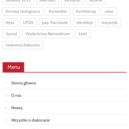
Komisja teologiczna
Komunikat
Konferencja
news
Nysa
OFDS
pap. Franciszek
rekolekcje
statystyki
Synod
Wydanictwo Bernardinum
Łódź
święcenia diakonatu
Menu
Strona główna
O nas
Newsy
Wszystko o diakonacie