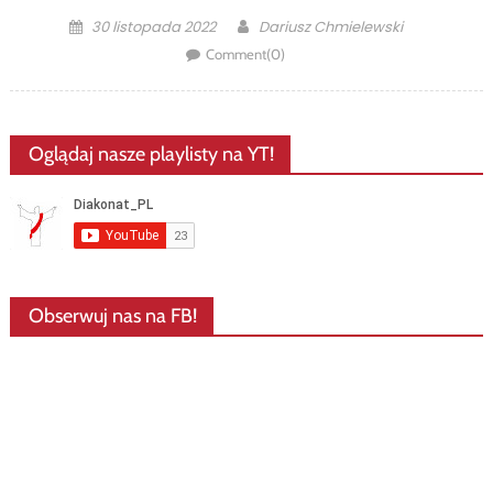
Posted
Author
30 listopada 2022
Dariusz Chmielewski
on
Comment(0)
Oglądaj nasze playlisty na YT!
Obserwuj nas na FB!