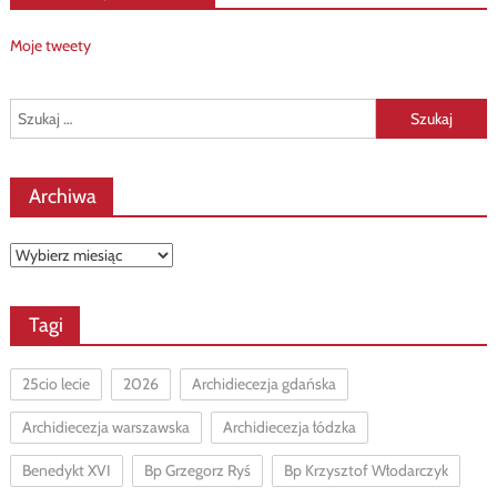
Moje tweety
Szukaj:
Archiwa
Archiwa
Tagi
25cio lecie
2026
Archidiecezja gdańska
Archidiecezja warszawska
Archidiecezja łódzka
Benedykt XVI
Bp Grzegorz Ryś
Bp Krzysztof Włodarczyk