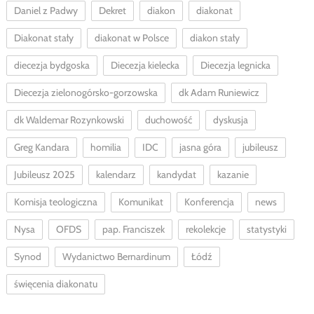
Daniel z Padwy
Dekret
diakon
diakonat
Diakonat stały
diakonat w Polsce
diakon stały
diecezja bydgoska
Diecezja kielecka
Diecezja legnicka
Diecezja zielonogórsko-gorzowska
dk Adam Runiewicz
dk Waldemar Rozynkowski
duchowość
dyskusja
Greg Kandara
homilia
IDC
jasna góra
jubileusz
Jubileusz 2025
kalendarz
kandydat
kazanie
Komisja teologiczna
Komunikat
Konferencja
news
Nysa
OFDS
pap. Franciszek
rekolekcje
statystyki
Synod
Wydanictwo Bernardinum
Łódź
święcenia diakonatu