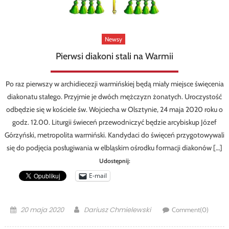
Newsy
Pierwsi diakoni stali na Warmii
Po raz pierwszy w archidiecezji warmińskiej będą miały miejsce święcenia
diakonatu stałego. Przyjmie je dwóch mężczyzn żonatych. Uroczystość
odbędzie się w kościele św. Wojciecha w Olsztynie, 24 maja 2020 roku o
godz. 12.00. Liturgii świeceń przewodniczyć będzie arcybiskup Józef
Górzyński, metropolita warmiński. Kandydaci do święceń przygotowywali
się do podjęcia posługiwania w elbląskim ośrodku formacji diakonów […]
Udostępnij:
E-mail
Posted
Author
20 maja 2020
Dariusz Chmielewski
Comment(0)
on