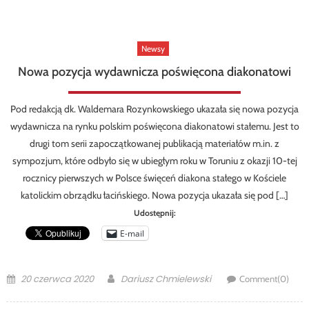
Newsy
Nowa pozycja wydawnicza poświęcona diakonatowi
Pod redakcją dk. Waldemara Rozynkowskiego ukazała się nowa pozycja
wydawnicza na rynku polskim poświęcona diakonatowi stałemu. Jest to
drugi tom serii zapoczątkowanej publikacją materiałów m.in. z
sympozjum, które odbyło się w ubiegłym roku w Toruniu z okazji 10-tej
rocznicy pierwszych w Polsce święceń diakona stałego w Kościele
katolickim obrządku łacińskiego. Nowa pozycja ukazała się pod […]
Udostępnij:
E-mail
Posted
Author
20 czerwca 2020
Dariusz Chmielewski
Comment(0)
on