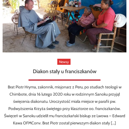
Newsy
Diakon stały u franciszkanów
Brat Piotr Hryma, zakonnik, misjonarz z Peru, po studiach teologii w
Chimbote, dnia 16 lutego 2020 roku w rodzinnym Sanoku przyjął
święcenia diakonatu. Uroczystość miała miejsce w parafii pw.
Podwyższenia Krzyża świętego przy klasztorze oo. franciszkanów.
Święceń w Sanoku udzielił mu franciszkański biskup ze Lwowa – Edward
Kawa OFMConv. Brat Piotr został pierwszym diakon stały […]