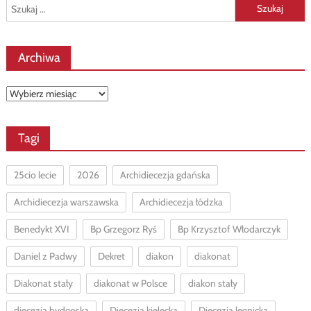
Szukaj:
Archiwa
Archiwa
Tagi
25cio lecie
2026
Archidiecezja gdańska
Archidiecezja warszawska
Archidiecezja łódzka
Benedykt XVI
Bp Grzegorz Ryś
Bp Krzysztof Włodarczyk
Daniel z Padwy
Dekret
diakon
diakonat
Diakonat stały
diakonat w Polsce
diakon stały
diecezja bydgoska
Diecezja kielecka
Diecezja legnicka