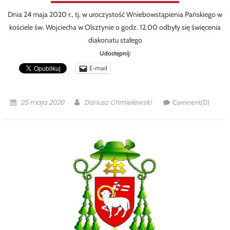
Dnia 24 maja 2020 r., tj. w uroczystość Wniebowstąpienia Pańskiego w
kościele św. Wojciecha w Olsztynie o godz. 12.00 odbyły się święcenia
diakonatu stałego
Udostępnij:
E-mail
Posted
Author
25 maja 2020
Dariusz Chmielewski
Comment(0)
on