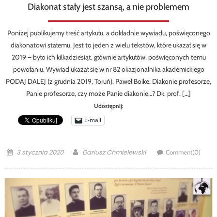
Diakonat stały jest szansą, a nie problemem
Poniżej publikujemy treść artykułu, a dokładnie wywiadu, poświęconego
diakonatowi stałemu. Jest to jeden z wielu tekstów, które ukazał się w
2019 – było ich kilkadziesiąt, głównie artykułów, poświęconych temu
powołaniu. Wywiad ukazał się w nr 82 okazjonalnika akademickiego
PODAJ DALEJ (z grudnia 2019, Toruń). Paweł Boike: Diakonie profesorze,
Panie profesorze, czy może Panie diakonie…? Dk. prof. […]
Udostępnij:
E-mail
Posted
Author
3 stycznia 2020
Dariusz Chmielewski
Comment(0)
on