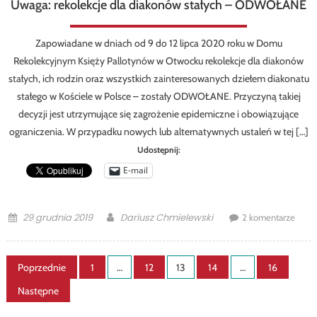
Uwaga: rekolekcje dla diakonów stałych – ODWOŁANE
Zapowiadane w dniach od 9 do 12 lipca 2020 roku w Domu
Rekolekcyjnym Księży Pallotynów w Otwocku rekolekcje dla diakonów
stałych, ich rodzin oraz wszystkich zainteresowanych dziełem diakonatu
stałego w Kościele w Polsce – zostały ODWOŁANE. Przyczyną takiej
decyzji jest utrzymujące się zagrożenie epidemiczne i obowiązujące
ograniczenia. W przypadku nowych lub alternatywnych ustaleń w tej […]
Udostępnij:
E-mail
Posted
Author
29 grudnia 2019
Dariusz Chmielewski
2 komentarze
on
Stronicowanie
Poprzednie
1
…
12
13
14
…
16
wpisów
Następne