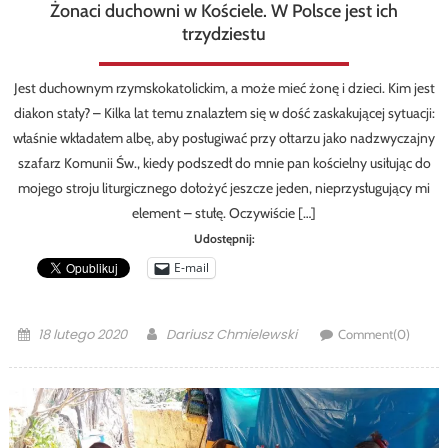
Żonaci duchowni w Kościele. W Polsce jest ich
trzydziestu
Jest duchownym rzymskokatolickim, a może mieć żonę i dzieci. Kim jest
diakon stały? – Kilka lat temu znalazłem się w dość zaskakującej sytuacji:
właśnie wkładałem albę, aby posługiwać przy ołtarzu jako nadzwyczajny
szafarz Komunii Św., kiedy podszedł do mnie pan kościelny usiłując do
mojego stroju liturgicznego dołożyć jeszcze jeden, nieprzysługujący mi
element – stułę. Oczywiście […]
Udostępnij:
E-mail
Posted
Author
18 lutego 2020
Dariusz Chmielewski
Comment(0)
on