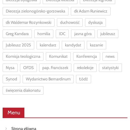
Diecezja zielonogórsko-gorzowska
dk Adam Runiewicz
dk Waldemar Rozynkowski
duchowość
dyskusja
Greg Kandara
homilia
IDC
jasna góra
jubileusz
Jubileusz 2025
kalendarz
kandydat
kazanie
Komisja teologiczna
Komunikat
Konferencja
news
Nysa
OFDS
pap. Franciszek
rekolekcje
statystyki
Synod
Wydanictwo Bernardinum
Łódź
święcenia diakonatu
Menu
Strona główna