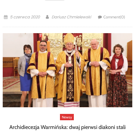
Posted
Author
5 czerwca 2020
Dariusz Chmielewski
Comment(0)
on
Newsy
Archidiecezja Warmińska: dwaj pierwsi diakoni stali