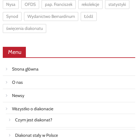
Nysa
OFDS
pap. Franciszek
rekolekcje
statystyki
Synod
Wydanictwo Bernardinum
Łódź
święcenia diakonatu
Menu
Strona główna
O nas
Newsy
Wszystko o diakonacie
Czym jest diakonat?
Diakonat stały w Polsce