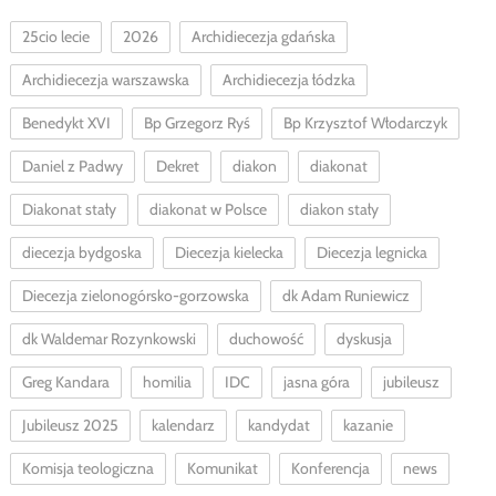
25cio lecie
2026
Archidiecezja gdańska
Archidiecezja warszawska
Archidiecezja łódzka
Benedykt XVI
Bp Grzegorz Ryś
Bp Krzysztof Włodarczyk
Daniel z Padwy
Dekret
diakon
diakonat
Diakonat stały
diakonat w Polsce
diakon stały
diecezja bydgoska
Diecezja kielecka
Diecezja legnicka
Diecezja zielonogórsko-gorzowska
dk Adam Runiewicz
dk Waldemar Rozynkowski
duchowość
dyskusja
Greg Kandara
homilia
IDC
jasna góra
jubileusz
Jubileusz 2025
kalendarz
kandydat
kazanie
Komisja teologiczna
Komunikat
Konferencja
news