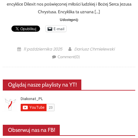
encyklice Dilexit nos poświęconej miłości ludzkiej i Bożej Serca Jezusa
Chrystusa. Encyklika ta uznana […]
Udostępnij:
E-mail
Posted
Author
11 października 2025
Dariusz Chmielewski
on
Comment(0)
Oglądaj nasze playlisty na YT!
Obserwuj nas na FB!