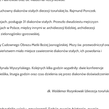
duchowny diakonów stałych diecezji toruńskiej ks. Rajmund Ponczek.
cezjach, posługuje 31 diakonów stałych. Przeszło dwudziestu mężczyzn
ch w Polsce, między innymi w: archidiecezji łódzkiej, archidiecezji
zji zielonogórsko-gorzowskiej.
cy Cudownego Obrazu Matki Bożej Jasnogórskiej. Mszy św. przewodniczył or
awieństwem miało miejsce zawierzenie diakonów stałych, ich powołania i
dynała Wyszyńskiego. Kolejnych kilka godzin wypełniły: dwie konferencje
ślika, liturgia godzin oraz czas dzielenia się przez diakonów doświadczeni
dk. Waldemar Rozynkowski
(diecezja toruńsk