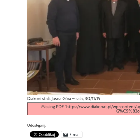
Diakoni stali, Jasna Góra – sala, 30/11/19
Missing PDF "https://www.diakonat.pl/wp-content/u
G%C5%82os-z
Udostępnij:
E-mail