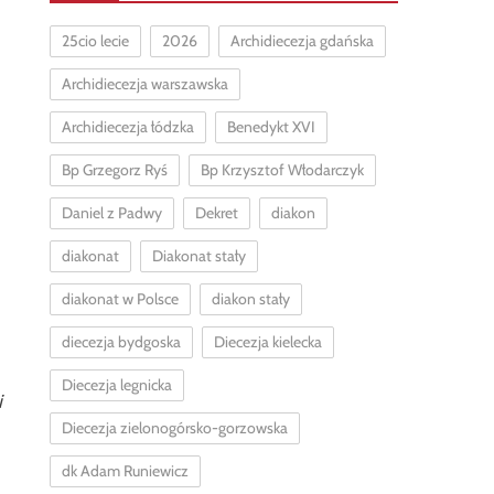
25cio lecie
2026
Archidiecezja gdańska
Archidiecezja warszawska
Archidiecezja łódzka
Benedykt XVI
Bp Grzegorz Ryś
Bp Krzysztof Włodarczyk
Daniel z Padwy
Dekret
diakon
diakonat
Diakonat stały
diakonat w Polsce
diakon stały
diecezja bydgoska
Diecezja kielecka
Diecezja legnicka
i
Diecezja zielonogórsko-gorzowska
dk Adam Runiewicz