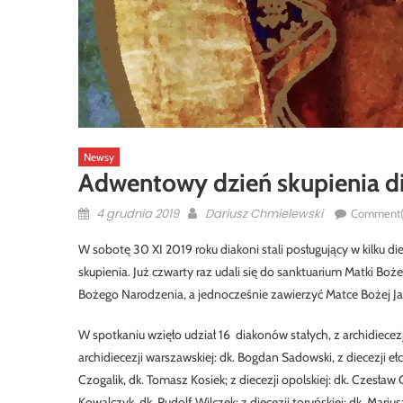
Newsy
Adwentowy dzień skupienia di
Posted
Author
4 grudnia 2019
Dariusz Chmielewski
Comment(
on
W sobotę 30 XI 2019 roku diakoni stali posługujący w kilku d
skupienia. Już czwarty raz udali się do sanktuarium Matki B
Bożego Narodzenia, a jednocześnie zawierzyć Matce Bożej Jas
W spotkaniu wzięło udział 16 diakonów stałych, z archidiecezji 
archidiecezji warszawskiej: dk. Bogdan Sadowski, z diecezji ełck
Czogalik, dk. Tomasz Kosiek; z diecezji opolskiej: dk. Czesław C
Kowalczyk, dk. Rudolf Wilczek; z diecezji toruńskiej: dk. Mar