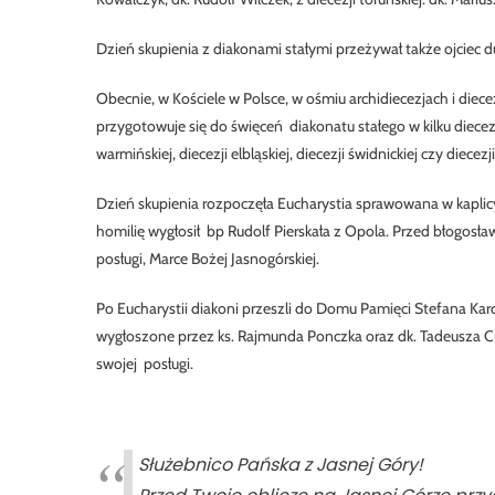
Dzień skupienia z diakonami stałymi przeżywał także ojciec 
Obecnie, w Kościele w Polsce, w ośmiu archidiecezjach i die
przygotowuje się do święceń diakonatu stałego w kilku diecezja
warmińskiej, diecezji elbląskiej, diecezji świdnickiej czy diece
Dzień skupienia rozpoczęła Eucharystia sprawowana w kapli
homilię wygłosił bp Rudolf Pierskała z Opola. Przed błogosł
posługi, Marce Bożej Jasnogórskiej.
Po Eucharystii diakoni przeszli do Domu Pamięci Stefana Kar
wygłoszone przez ks. Rajmunda Ponczka oraz dk. Tadeusza Cie
swojej posługi.
Służebnico Pańska z Jasnej Góry!