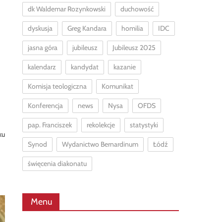
dk Waldemar Rozynkowski
duchowość
dyskusja
Greg Kandara
homilia
IDC
jasna góra
jubileusz
Jubileusz 2025
kalendarz
kandydat
kazanie
Komisja teologiczna
Komunikat
Konferencja
news
Nysa
OFDS
pap. Franciszek
rekolekcje
statystyki
ku
Synod
Wydanictwo Bernardinum
Łódź
święcenia diakonatu
Menu