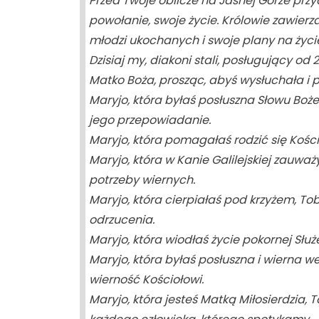
Przed Twoje oblicze na Jasnej Górze przyc
powołanie, swoje życie. Królowie zawierzali
młodzi ukochanych i swoje plany na życi
Dzisiaj my, diakoni stali, posługujący od
Matko Boża, prosząc, abyś wysłuchała i p
Maryjo, która byłaś posłuszna Słowu Boż
jego przepowiadanie.
Maryjo, która pomagałaś rodzić się Kośc
Maryjo, która w Kanie Galilejskiej zauwa
potrzeby wiernych.
Maryjo, która cierpiałaś pod krzyżem, Tob
odrzucenia.
Maryjo, która wiodłaś życie pokornej Słu
Maryjo, która byłaś posłuszna i wierna 
wierność Kościołowi.
Maryjo, która jesteś Matką Miłosierdzia,