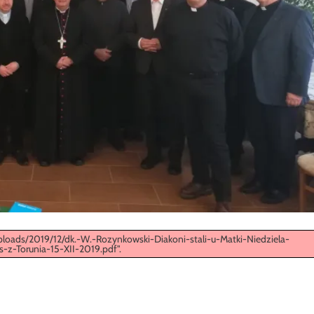
ploads/2019/12/dk.-W.-Rozynkowski-Diakoni-stali-u-Matki-Niedziela-
-Torunia-15-XII-2019.pdf".