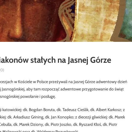
akonów stałych na Jasnej Górze
0)
iecezjach w Kościele w Polsce przeżywali na Jasnej Górze adwentowy dzień
ożej Jasnogórskiej, aby tam rozpocząć adwentowe przygotowanie do świąt
nogórskiej powołanie i posługę.
katowickiej: dk. Bogdan Boruta, dk. Tadeusz Cieślik, dk. Albert Karkosz; z
iej: dk. Arkadiusz Grining, dk. Jan Konopko; z diecezji gliwickiej: dk. Marek
ebulla, dk. Marek Dziony, dk. Piotr Joszko, dk. Ryszard Kłoś, dk. Piotr
iusz Malinowski oraz dk. Waldemar Rozynkowski.