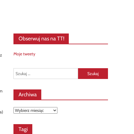
Obserwuj nas na TT!
Moje tweety
az
Szukaj:
em
Archiwa
Archiwa
a)
Tagi