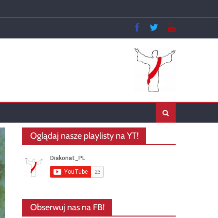
Oglądaj nasze playlisty na YT!
Obserwuj nas na FB!