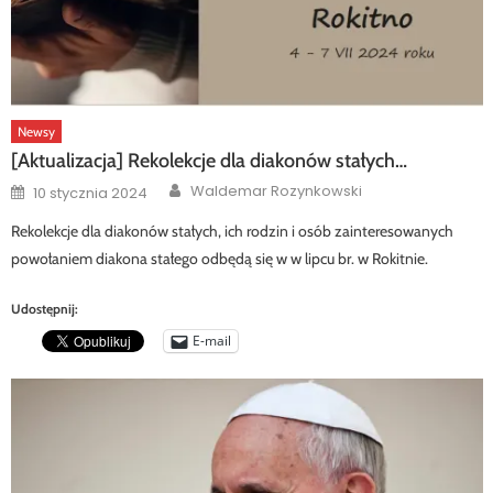
Newsy
[Aktualizacja] Rekolekcje dla diakonów stałych…
Author
Posted
Waldemar Rozynkowski
10 stycznia 2024
on
Rekolekcje dla diakonów stałych, ich rodzin i osób zainteresowanych
powołaniem diakona stałego odbędą się w w lipcu br. w Rokitnie.
Udostępnij:
E-mail