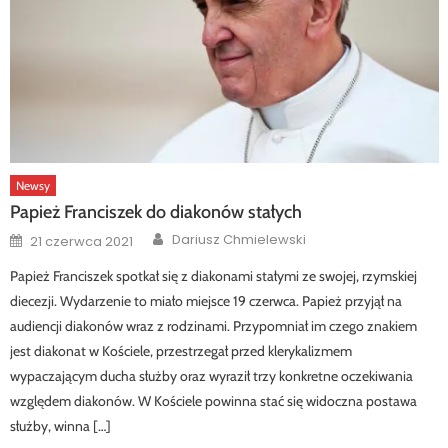
Newsy
Papież Franciszek do diakonów stałych
Author
Posted
Dariusz Chmielewski
21 czerwca 2021
on
Papież Franciszek spotkał się z diakonami stałymi ze swojej, rzymskiej
diecezji. Wydarzenie to miało miejsce 19 czerwca. Papież przyjął na
audiencji diakonów wraz z rodzinami. Przypomniał im czego znakiem
jest diakonat w Kościele, przestrzegał przed klerykalizmem
wypaczającym ducha służby oraz wyraził trzy konkretne oczekiwania
względem diakonów. W Kościele powinna stać się widoczna postawa
służby, winna […]