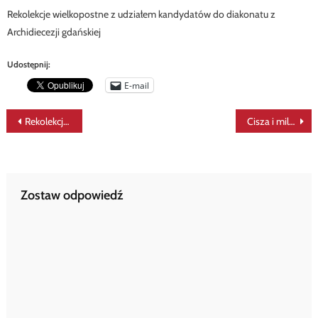
Rekolekcje wielkopostne z udziałem kandydatów do diakonatu z
Archidiecezji gdańskiej
Udostępnij:
E-mail
Nawigacja
Rekolekcje dla diakonów stałych
Cisza i milczenie w życiu i posłudze diakona stałego
wpisu
Zostaw odpowiedź