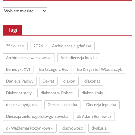
Archiwa
Tagi
25cio lecie
2026
Archidiecezja gdańska
Archidiecezja warszawska
Archidiecezja łódzka
Benedykt XVI
Bp Grzegorz Ryś
Bp Krzysztof Włodarczyk
Daniel z Padwy
Dekret
diakon
diakonat
Diakonat stały
diakonat w Polsce
diakon stały
diecezja bydgoska
Diecezja kielecka
Diecezja legnicka
Diecezja zielonogórsko-gorzowska
dk Adam Runiewicz
dk Waldemar Rozynkowski
duchowość
dyskusja