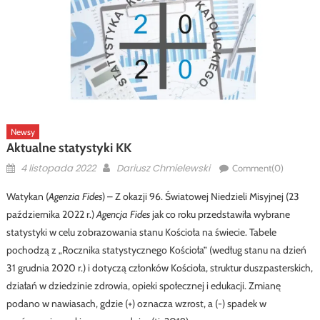
Newsy
Aktualne statystyki KK
Posted
Author
4 listopada 2022
Dariusz Chmielewski
Comment(0)
on
Watykan (
Agenzia Fides
) – Z okazji 96. Światowej Niedzieli Misyjnej (23
października 2022 r.)
Agencja Fides
jak co roku przedstawiła wybrane
statystyki w celu zobrazowania stanu Kościoła na świecie. Tabele
pochodzą z „Rocznika statystycznego Kościoła” (według stanu na dzień
31 grudnia 2020 r.) i dotyczą członków Kościoła, struktur duszpasterskich,
działań w dziedzinie zdrowia, opieki społecznej i edukacji. Zmianę
podano w nawiasach, gdzie (+) oznacza wzrost, a (-) spadek w