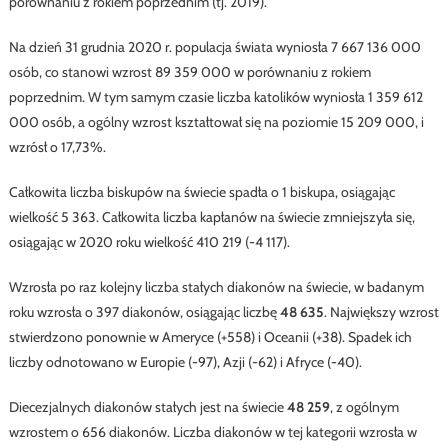
porównaniu z rokiem poprzednim (tj. 2019).
Na dzień 31 grudnia 2020 r. populacja świata wyniosła 7 667 136 000
osób, co stanowi wzrost 89 359 000 w porównaniu z rokiem
poprzednim. W tym samym czasie liczba katolików wyniosła 1 359 612
000 osób, a ogólny wzrost kształtował się na poziomie 15 209 000, i
wzrósł o 17,73%.
Całkowita liczba biskupów na świecie spadła o 1 biskupa, osiągając
wielkość 5 363. Całkowita liczba kapłanów na świecie zmniejszyła się,
osiągając w 2020 roku wielkość 410 219 (-4 117).
Wzrosła po raz kolejny liczba stałych diakonów na świecie, w badanym
roku wzrosła o 397 diakonów, osiągając liczbę
48 635
. Największy wzrost
stwierdzono ponownie w Ameryce (+558) i Oceanii (+38). Spadek ich
liczby odnotowano w Europie (-97), Azji (-62) i Afryce (-40).
Diecezjalnych diakonów stałych jest na świecie
48 259
, z ogólnym
wzrostem o 656 diakonów. Liczba diakonów w tej kategorii wzrosła w