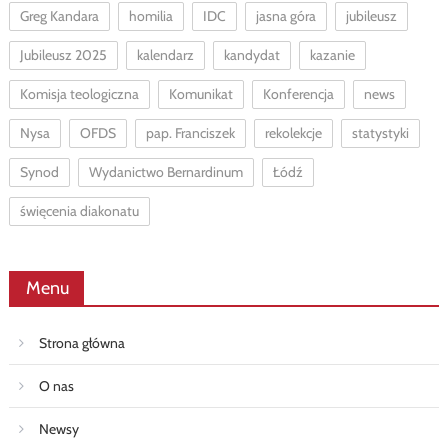
Greg Kandara
homilia
IDC
jasna góra
jubileusz
Jubileusz 2025
kalendarz
kandydat
kazanie
Komisja teologiczna
Komunikat
Konferencja
news
Nysa
OFDS
pap. Franciszek
rekolekcje
statystyki
Synod
Wydanictwo Bernardinum
Łódź
święcenia diakonatu
Menu
Strona główna
O nas
Newsy