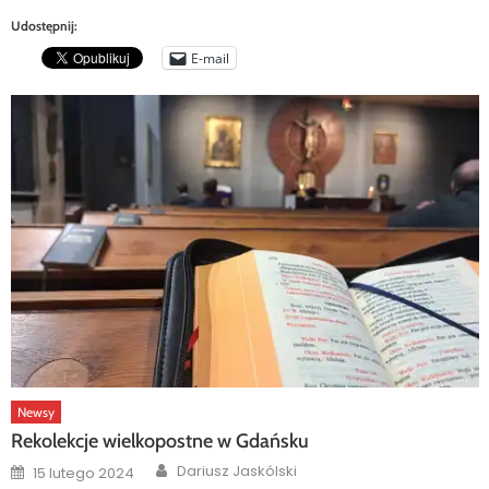
Udostępnij:
E-mail
Newsy
Rekolekcje wielkopostne w Gdańsku
Author
Posted
Dariusz Jaskólski
15 lutego 2024
on