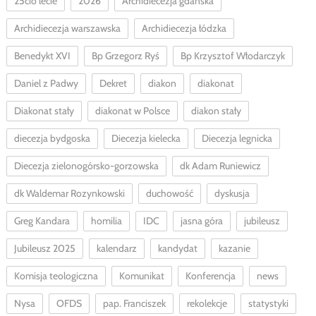
25cio lecie
2026
Archidiecezja gdańska
Archidiecezja warszawska
Archidiecezja łódzka
Benedykt XVI
Bp Grzegorz Ryś
Bp Krzysztof Włodarczyk
Daniel z Padwy
Dekret
diakon
diakonat
Diakonat stały
diakonat w Polsce
diakon stały
diecezja bydgoska
Diecezja kielecka
Diecezja legnicka
Diecezja zielonogórsko-gorzowska
dk Adam Runiewicz
dk Waldemar Rozynkowski
duchowość
dyskusja
Greg Kandara
homilia
IDC
jasna góra
jubileusz
Jubileusz 2025
kalendarz
kandydat
kazanie
Komisja teologiczna
Komunikat
Konferencja
news
Nysa
OFDS
pap. Franciszek
rekolekcje
statystyki