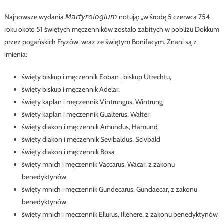
Najnowsze wydania 𝘔𝘢𝘳𝘵𝘺𝘳𝘰𝘭𝘰𝘨𝘪𝘶𝘮 notują: „w środę 5 czerwca 754
roku około 51 świętych męczenników zostało zabitych w pobliżu Dokkum
przez pogańskich Fryzów, wraz ze świętym Bonifacym. Znani są z
imienia:
święty biskup i męczennik Eoban , biskup Utrechtu,
święty biskup i męczennik Adelar,
święty kapłan i męczennik Vintrungus, Wintrung
święty kapłan i męczennik Gualterus, Walter
święty diakon i męczennik Amundus, Hamund
święty diakon i męczennik Sevibaldus, Scivbald
święty diakon i męczennik Bosa
święty mnich i męczennik Vaccarus, Wacar, z zakonu
benedyktynów
święty mnich i męczennik Gundecarus, Gundaecar, z zakonu
benedyktynów
święty mnich i męczennik Ellurus, Illehere, z zakonu benedyktynów