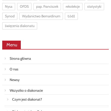
Nysa
OFDS
pap. Franciszek
rekolekcje
statystyki
Synod
Wydanictwo Bernardinum
Łódź
święcenia diakonatu
Menu
Strona główna
O nas
Newsy
Wszystko o diakonacie
Czym jest diakonat?