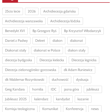
25cio lecie
2026
Archidiecezja gdańska
Archidiecezja warszawska
Archidiecezja łódzka
Benedykt XVI
Bp Grzegorz Ryś
Bp Krzysztof Włodarczyk
Daniel z Padwy
Dekret
diakon
diakonat
Diakonat stały
diakonat w Polsce
diakon stały
diecezja bydgoska
Diecezja kielecka
Diecezja legnicka
Diecezja zielonogórsko-gorzowska
dk Adam Runiewicz
dk Waldemar Rozynkowski
duchowość
dyskusja
Greg Kandara
homilia
IDC
jasna góra
jubileusz
Jubileusz 2025
kalendarz
kandydat
kazanie
Komisja teologiczna
Komunikat
Konferencja
news