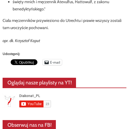
święty mnich i męczennik Atevulfus, Hattowulf, z zakonu
benedyktyńskiego.”
Ciała męczenników przywieziono do Utrechtu i prawie wszyscy zostali
tam uroczyście pochowani.
opr. dk. Krzysztof Kaput
Udostępnij:
E-mail
Oglądaj nasze playlisty na YT!
Obserwuj nas na FB!