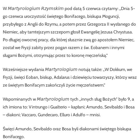
W 𝘔𝘢𝘳𝘵𝘺𝘳𝘰𝘭𝘰𝘨𝘪𝘶𝘮 𝘙𝘻𝘺𝘮𝘴𝘬𝘪𝘮 pod datą 5 czerwca czytamy: „Dnia 5-
go czerwca uroczystość świętego Bonifacego, biskupa Moguncji,
przybyłego z Anglii do Rzymu, a potem przez Grzegorza II wysłanego do
Niemiec, aby tamtejszym szczepom głosił Ewangelię Jezusa Chrystusa.
Po długiej owocnej pracy, dla której słusznie zwą go apostołem Niemiec,
został we Fryzji zabity przez pogan razem z św. Eobanem i innymi
sługami Bożymi, otrzymując przez to koronę męczeńską.”
Wcześniejsze wydania 𝘔𝘢𝘳𝘵𝘺𝘳𝘰𝘭𝘰𝘨𝘪𝘶𝘮 notują także: „W Dokkum, we
Fryzji, święci Eoban, biskup, Adalarus i dziewięciu towarzyszy, którzy wraz
ze świętym Bonifacym zakończyli życie męczeństwem.”
Wspominanych w 𝘔𝘢𝘳𝘵𝘺𝘳𝘰𝘭𝘰𝘨𝘪𝘶𝘮 tych „innych sług Bożych” było 9, a
ich imiona to: Vintrungo i Gualterio – kapłani; Amundo, Sevibaldo i Bosa
– diakoni; Vaccaro, Gundecaro, Elluro i Adulfo – mnisi.
Święci Amundo, Sevibaldo oraz Bosa byli diakonami świętego biskupa
Bonifacego.