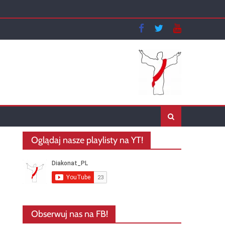
Oglądaj nasze playlisty na YT!
Obserwuj nas na FB!