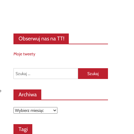
Obserwuj nas na TT!
Moje tweety
Szukaj:
o
Archiwa
Archiwa
Tagi