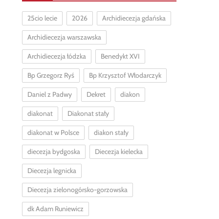
25cio lecie
2026
Archidiecezja gdańska
Archidiecezja warszawska
Archidiecezja łódzka
Benedykt XVI
Bp Grzegorz Ryś
Bp Krzysztof Włodarczyk
Daniel z Padwy
Dekret
diakon
diakonat
Diakonat stały
diakonat w Polsce
diakon stały
diecezja bydgoska
Diecezja kielecka
Diecezja legnicka
Diecezja zielonogórsko-gorzowska
dk Adam Runiewicz