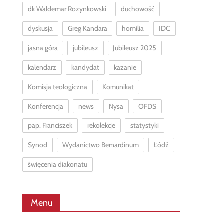
dk Waldemar Rozynkowski
duchowość
dyskusja
Greg Kandara
homilia
IDC
jasna góra
jubileusz
Jubileusz 2025
kalendarz
kandydat
kazanie
Komisja teologiczna
Komunikat
Konferencja
news
Nysa
OFDS
pap. Franciszek
rekolekcje
statystyki
Synod
Wydanictwo Bernardinum
Łódź
święcenia diakonatu
Menu