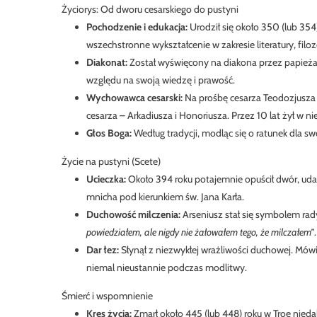
Życiorys: Od dworu cesarskiego do pustyni
Pochodzenie i edukacja:
Urodził się około 350 (lub 354)
wszechstronne wykształcenie w zakresie literatury, filozof
Diakonat:
Został wyświęcony na diakona przez papieża
względu na swoją wiedzę i prawość.
Wychowawca cesarski:
Na prośbę cesarza Teodozjusza 
cesarza – Arkadiusza i Honoriusza. Przez 10 lat żył w ni
Głos Boga:
Według tradycji, modląc się o ratunek dla swo
Życie na pustyni (Scete)
Ucieczka:
Około 394 roku potajemnie opuścił dwór, udał 
mnicha pod kierunkiem św. Jana Karła.
Duchowość milczenia:
Arseniusz stał się symbolem rad
powiedziałem, ale nigdy nie żałowałem tego, że milczałem”
.
Dar łez:
Słynął z niezwykłej wrażliwości duchowej. Mówi
niemal nieustannie podczas modlitwy.
Śmierć i wspomnienie
Kres życia:
Zmarł około 445 (lub 448) roku w Troe niedal