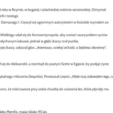
 roku w Rzymie, w bogatej i szlacheckiej rodzinie senatorskiej. Otrzymał
ii i teologii.
 Damazego I. Cieszył się ogromnym autorytetem w Kościele rzymskim ze
Wielkiego udał się do Konstantynopola, aby zostać nauczycielem synów
esłychanym luksusie, jednak w głębi duszy czuł pustkę.
jej duszy, usłyszał głos:
„Arseniuszu, uciekaj od ludzi, a będziesz zbawiony”
.
się do Aleksandrii, a stamtąd do pustyni Scete w Egipcie, by podjąć życie
ykalnego milczenia (
hesychia
). Powtarzał często:
„Wiele razy żałowałem tego, c
ono, że miał zawsze przy sobie chustkę do ocierania łez, które płynęły mu
eko Memfis, mając blisko 95 lat.