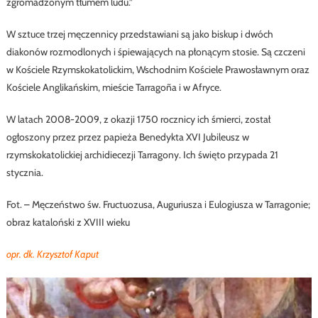
zgromadzonym tłumem ludu.”
W sztuce trzej męczennicy przedstawiani są jako biskup i dwóch
diakonów rozmodlonych i śpiewających na płonącym stosie. Są czczeni
w Kościele Rzymskokatolickim, Wschodnim Kościele Prawosławnym oraz
Kościele Anglikańskim, mieście Tarragoña i w Afryce.
W latach 2008-2009, z okazji 1750 rocznicy ich śmierci, został
ogłoszony przez przez papieża Benedykta XVI Jubileusz w
rzymskokatolickiej archidiecezji Tarragony. Ich święto przypada 21
stycznia.
Fot. – Męczeństwo św. Fructuozusa, Auguriusza i Eulogiusza w Tarragonie;
obraz kataloński z XVIII wieku
opr. dk. Krzysztof Kaput