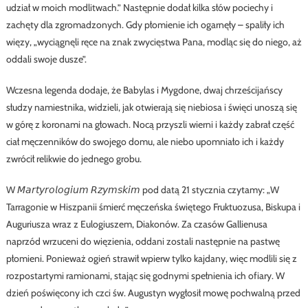
udział w moich modlitwach.” Następnie dodał kilka słów pociechy i
zachęty dla zgromadzonych. Gdy płomienie ich ogarnęły – spaliły ich
więzy, „wyciągnęli ręce na znak zwycięstwa Pana, modląc się do niego, aż
oddali swoje dusze”.
Wczesna legenda dodaje, że Babylas i Mygdone, dwaj chrześcijańscy
słudzy namiestnika, widzieli, jak otwierają się niebiosa i święci unoszą się
w górę z koronami na głowach. Nocą przyszli wierni i każdy zabrał część
ciał męczenników do swojego domu, ale niebo upomniało ich i każdy
zwrócił relikwie do jednego grobu.
W 𝘔𝘢𝘳𝘵𝘺𝘳𝘰𝘭𝘰𝘨𝘪𝘶𝘮 𝘙𝘻𝘺𝘮𝘴𝘬𝘪𝘮 pod datą 21 stycznia czytamy: „W
Tarragonie w Hiszpanii śmierć męczeńska świętego Fruktuozusa, Biskupa i
Auguriusza wraz z Eulogiuszem, Diakonów. Za czasów Gallienusa
naprzód wrzuceni do więzienia, oddani zostali następnie na pastwę
płomieni. Ponieważ ogień strawił wpierw tylko kajdany, więc modlili się z
rozpostartymi ramionami, stając się godnymi spełnienia ich ofiary. W
dzień poświęcony ich czci św. Augustyn wygłosił mowę pochwalną przed