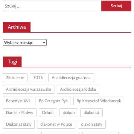
Szukaj:
Archiwa
Archiwa
Tagi
25cio lecie
2026
Archidiecezja gdańska
Archidiecezja warszawska
Archidiecezja łódzka
Benedykt XVI
Bp Grzegorz Ryś
Bp Krzysztof Włodarczyk
Daniel z Padwy
Dekret
diakon
diakonat
Diakonat stały
diakonat w Polsce
diakon stały