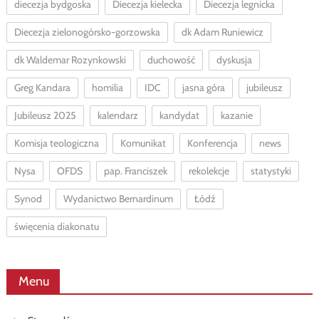
diecezja bydgoska
Diecezja kielecka
Diecezja legnicka
Diecezja zielonogórsko-gorzowska
dk Adam Runiewicz
dk Waldemar Rozynkowski
duchowość
dyskusja
Greg Kandara
homilia
IDC
jasna góra
jubileusz
Jubileusz 2025
kalendarz
kandydat
kazanie
Komisja teologiczna
Komunikat
Konferencja
news
Nysa
OFDS
pap. Franciszek
rekolekcje
statystyki
Synod
Wydanictwo Bernardinum
Łódź
święcenia diakonatu
Menu