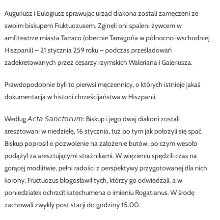
Auguriusz i Eulogiusz sprawując urząd diakona zostali zamęczeni ze
swoim biskupem Fruktuozusem. Zginęli oni spaleni żywcem w
amfiteatrze miasta Tarraco (obecnie Tarragoña w północno-wschodniej
Hiszpanii) – 21 stycznia 259 roku – podczas prześladowań
zadekretowanych przez cesarzy rzymskich Waleriana i Galeriusza.
Prawdopodobnie byli to pierwsi męczennicy, o których istnieje jakaś
dokumentacja w historii chrześcijaństwa w Hiszpanii.
Według 𝘈𝘤𝘵𝘢 𝘚𝘢𝘯𝘤𝘵𝘰𝘳𝘶𝘮: Biskup i jego dwaj diakoni zostali
aresztowani w niedzielę, 16 stycznia, tuż po tym jak położyli się spać.
Biskup poprosił o pozwolenie na założenie butów, po czym wesoło
podążył za aresztującymi strażnikami. W więzieniu spędzili czas na
gorącej modlitwie, pełni radości z perspektywy przygotowanej dla nich
korony. Fructuozus błogosławił tych, którzy go odwiedzali, a w
poniedziałek ochrzcił katechumena o imieniu Rogatianus. W środę
zachowali zwykły post stacji do godziny 15.00.