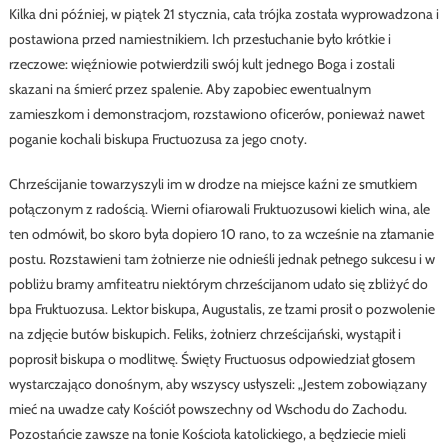
Kilka dni później, w piątek 21 stycznia, cała trójka została wyprowadzona i
postawiona przed namiestnikiem. Ich przesłuchanie było krótkie i
rzeczowe: więźniowie potwierdzili swój kult jednego Boga i zostali
skazani na śmierć przez spalenie. Aby zapobiec ewentualnym
zamieszkom i demonstracjom, rozstawiono oficerów, ponieważ nawet
poganie kochali biskupa Fructuozusa za jego cnoty.
Chrześcijanie towarzyszyli im w drodze na miejsce kaźni ze smutkiem
połączonym z radością. Wierni ofiarowali Fruktuozusowi kielich wina, ale
ten odmówił, bo skoro była dopiero 10 rano, to za wcześnie na złamanie
postu. Rozstawieni tam żołnierze nie odnieśli jednak pełnego sukcesu i w
pobliżu bramy amfiteatru niektórym chrześcijanom udało się zbliżyć do
bpa Fruktuozusa. Lektor biskupa, Augustalis, ze łzami prosił o pozwolenie
na zdjęcie butów biskupich. Feliks, żołnierz chrześcijański, wystąpił i
poprosił biskupa o modlitwę. Święty Fructuosus odpowiedział głosem
wystarczająco donośnym, aby wszyscy usłyszeli: „Jestem zobowiązany
mieć na uwadze cały Kościół powszechny od Wschodu do Zachodu.
Pozostańcie zawsze na łonie Kościoła katolickiego, a będziecie mieli