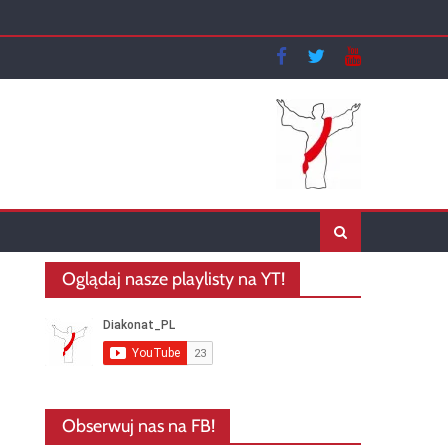
Oglądaj nasze playlisty na YT!
Obserwuj nas na FB!