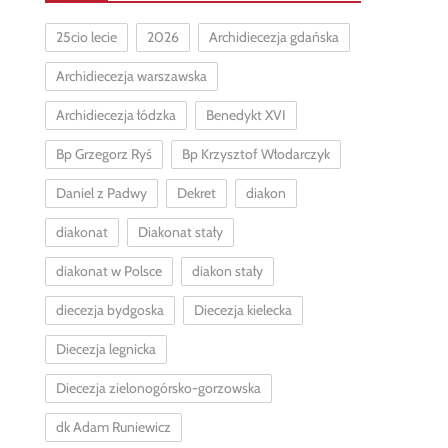
25cio lecie
2026
Archidiecezja gdańska
Archidiecezja warszawska
Archidiecezja łódzka
Benedykt XVI
Bp Grzegorz Ryś
Bp Krzysztof Włodarczyk
Daniel z Padwy
Dekret
diakon
diakonat
Diakonat stały
diakonat w Polsce
diakon stały
diecezja bydgoska
Diecezja kielecka
Diecezja legnicka
Diecezja zielonogórsko-gorzowska
dk Adam Runiewicz