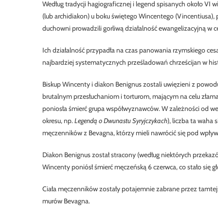
Według tradycji hagiograficznej i legend spisanych około VI 
(lub archidiakon) u boku świętego Wincentego (Vincentiusa)
duchowni prowadzili gorliwą działalność ewangelizacyjną w centr
Ich działalność przypadła na czas panowania rzymskiego cesa
najbardziej systematycznych prześladowań chrześcijan w his
Biskup Wincenty i diakon Benignus zostali uwięzieni z pow
brutalnym przesłuchaniom i torturom, mającym na celu złamanie
poniosła śmierć grupa współwyznawców. W zależności od wers
okresu, np.
Legendą o Dwunastu Syryjczykach
), liczba ta waha
męczenników z Bevagna, którzy mieli nawrócić się pod wpływ
Diakon Benignus został stracony (według niektórych przekazó
Wincenty poniósł śmierć męczeńską 6 czerwca, co stało się
Ciała męczenników zostały potajemnie zabrane przez tamte
murów Bevagna.