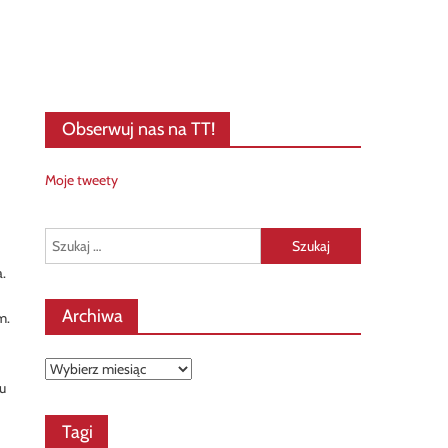
Obserwuj nas na TT!
Moje tweety
Szukaj:
.
Archiwa
m.
Archiwa
u
Tagi