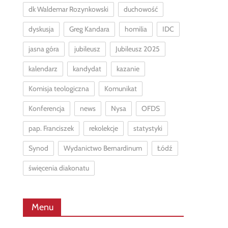
dk Waldemar Rozynkowski
duchowość
dyskusja
Greg Kandara
homilia
IDC
jasna góra
jubileusz
Jubileusz 2025
kalendarz
kandydat
kazanie
Komisja teologiczna
Komunikat
Konferencja
news
Nysa
OFDS
pap. Franciszek
rekolekcje
statystyki
Synod
Wydanictwo Bernardinum
Łódź
święcenia diakonatu
Menu