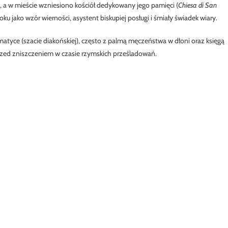
a w mieście wzniesiono kościół dedykowany jego pamięci (
Chiesa di San
ku jako wzór wierności, asystent biskupiej posługi i śmiały świadek wiary.
matyce (szacie diakońskiej), często z palmą męczeństwa w dłoni oraz księgą
 przed zniszczeniem w czasie rzymskich prześladowań.