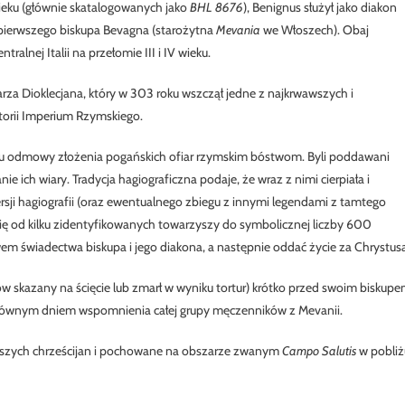
wieku (głównie skatalogowanych jako
BHL 8676
), Benignus służył jako diakon
, pierwszego biskupa Bevagna (starożytna
Mevania
we Włoszech). Obaj
alnej Italii na przełomie III i IV wieku.
rza Dioklecjana, który w 303 roku wszczął jedne z najkrwawszych i
torii Imperium Rzymskiego.
odu odmowy złożenia pogańskich ofiar rzymskim bóstwom. Byli poddawani
 ich wiary. Tradycja hagiograficzna podaje, że wraz z nimi cierpiała i
ji hagiografii (oraz ewentualnego zbiegu z innymi legendami z tamtego
 się od kilku zidentyfikowanych towarzyszy do symbolicznej liczby 600
em świadectwa biskupa i jego diakona, a następnie oddać życie za Chrystusa
w skazany na ścięcie lub zmarł w wyniku tortur) krótko przed swoim biskupe
 głównym dniem wspomnienia całej grupy męczenników z Mevanii.
jszych chrześcijan i pochowane na obszarze zwanym
Campo Salutis
w pobliż