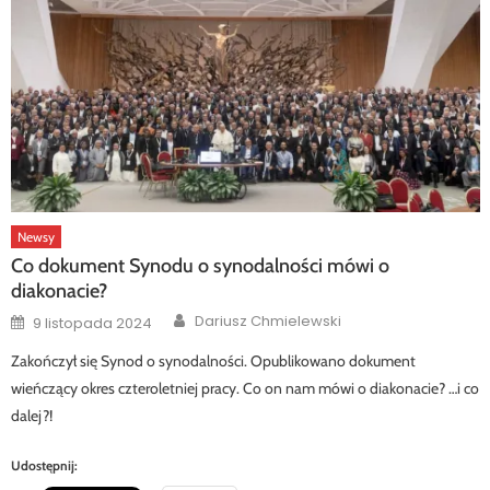
Newsy
Co dokument Synodu o synodalności mówi o
diakonacie?
Author
Posted
Dariusz Chmielewski
9 listopada 2024
on
Zakończył się Synod o synodalności. Opublikowano dokument
wieńczący okres czteroletniej pracy. Co on nam mówi o diakonacie? …i co
dalej?!
Udostępnij: