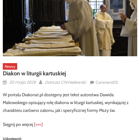
Newsy
Diakon w liturgii kartuskiej
Posted
Author
30 maja 2026
Dariusz Chmielewski
Comment(0)
on
W portalu Diakonat.pl dostępny jest tekst autorstwa Dawida
Makowskiego opisujący rolę diakona w liturgii kartuskiej, wynikającej z
charakteru zarówno zakonu, jak i specyficznej formy Mszy św.
Sięgnij po więcej
[>>>]
Udostępnij: