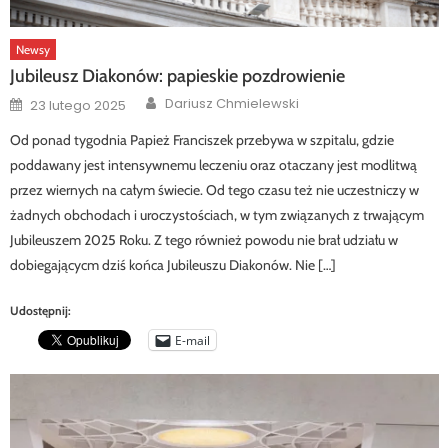
Newsy
Jubileusz Diakonów: papieskie pozdrowienie
Author
Posted
Dariusz Chmielewski
23 lutego 2025
on
Od ponad tygodnia Papież Franciszek przebywa w szpitalu, gdzie
poddawany jest intensywnemu leczeniu oraz otaczany jest modlitwą
przez wiernych na całym świecie. Od tego czasu też nie uczestniczy w
żadnych obchodach i uroczystościach, w tym związanych z trwającym
Jubileuszem 2025 Roku. Z tego również powodu nie brał udziału w
dobiegającycm dziś końca Jubileuszu Diakonów. Nie […]
Udostępnij:
E-mail