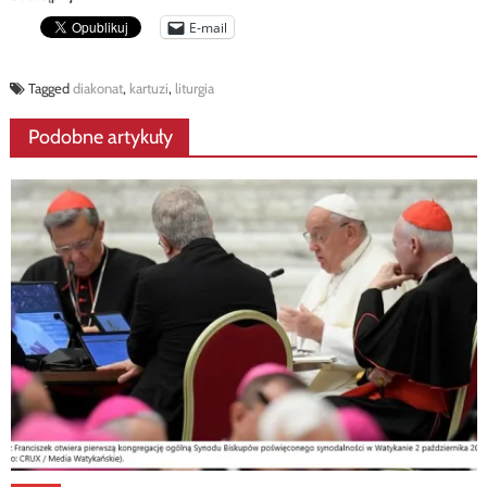
E-mail
Tagged
diakonat
,
kartuzi
,
liturgia
Podobne artykuły