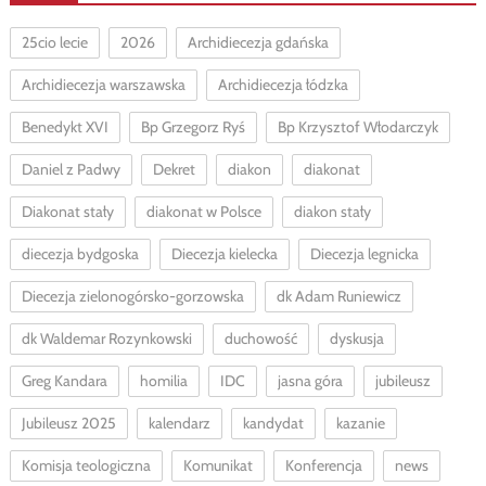
25cio lecie
2026
Archidiecezja gdańska
Archidiecezja warszawska
Archidiecezja łódzka
Benedykt XVI
Bp Grzegorz Ryś
Bp Krzysztof Włodarczyk
Daniel z Padwy
Dekret
diakon
diakonat
Diakonat stały
diakonat w Polsce
diakon stały
diecezja bydgoska
Diecezja kielecka
Diecezja legnicka
Diecezja zielonogórsko-gorzowska
dk Adam Runiewicz
dk Waldemar Rozynkowski
duchowość
dyskusja
Greg Kandara
homilia
IDC
jasna góra
jubileusz
Jubileusz 2025
kalendarz
kandydat
kazanie
Komisja teologiczna
Komunikat
Konferencja
news