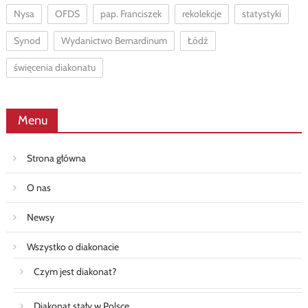
Nysa
OFDS
pap. Franciszek
rekolekcje
statystyki
Synod
Wydanictwo Bernardinum
Łódź
święcenia diakonatu
Menu
Strona główna
O nas
Newsy
Wszystko o diakonacie
Czym jest diakonat?
Diakonat stały w Polsce