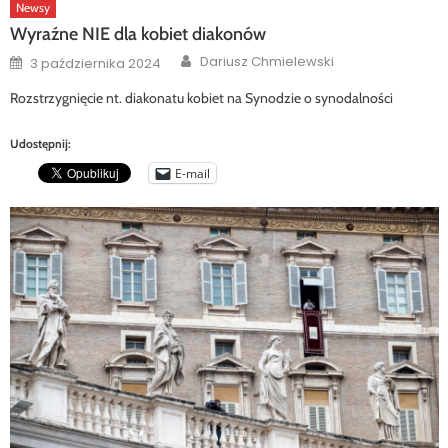
Newsy
Wyraźne NIE dla kobiet diakonów
Author
Posted
Dariusz Chmielewski
3 października 2024
on
Rozstrzygnięcie nt. diakonatu kobiet na Synodzie o synodalności
Udostępnij:
E-mail