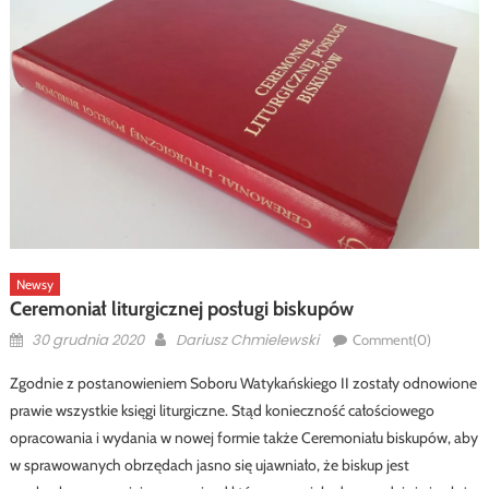
Newsy
Ceremoniał liturgicznej posługi biskupów
Posted
Author
30 grudnia 2020
Dariusz Chmielewski
Comment(0)
on
Zgodnie z postanowieniem Soboru Watykańskiego II zostały odnowione
prawie wszystkie księgi liturgiczne. Stąd konieczność całościowego
opracowania i wydania w nowej formie także Ceremoniału biskupów, aby
w sprawowanych obrzędach jasno się ujawniało, że biskup jest