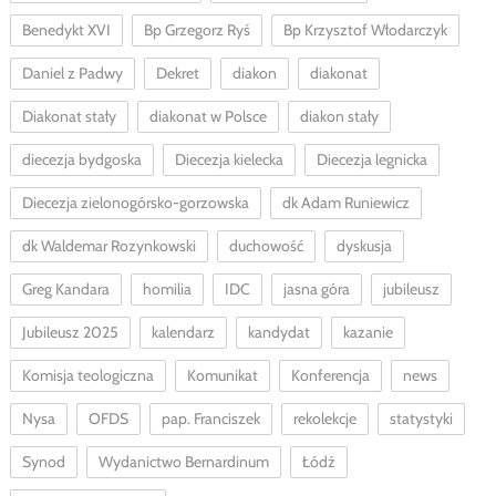
Benedykt XVI
Bp Grzegorz Ryś
Bp Krzysztof Włodarczyk
Daniel z Padwy
Dekret
diakon
diakonat
Diakonat stały
diakonat w Polsce
diakon stały
diecezja bydgoska
Diecezja kielecka
Diecezja legnicka
Diecezja zielonogórsko-gorzowska
dk Adam Runiewicz
dk Waldemar Rozynkowski
duchowość
dyskusja
Greg Kandara
homilia
IDC
jasna góra
jubileusz
Jubileusz 2025
kalendarz
kandydat
kazanie
Komisja teologiczna
Komunikat
Konferencja
news
Nysa
OFDS
pap. Franciszek
rekolekcje
statystyki
Synod
Wydanictwo Bernardinum
Łódź