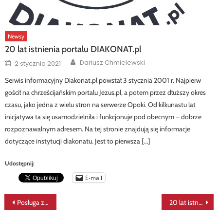
Newsy
20 lat istnienia portalu DIAKONAT.pl
Author
Posted
Dariusz Chmielewski
2 stycznia 2021
on
Serwis informacyjny Diakonat.pl powstał 3 stycznia 2001 r. Najpierw
gościł na chrześcijańskim portalu Jezus.pl, a potem przez dłuższy okres
czasu, jako jedna z wielu stron na serwerze Opoki. Od kilkunastu lat
inicjatywa ta się usamodzielniła i funkcjonuje pod obecnym – dobrze
rozpoznawalnym adresem. Na tej stronie znajdują się informacje
dotyczące instytucji diakonatu. Jest to pierwsza […]
Udostępnij:
E-mail
Nawigacja
Posługa zbawcza diakona stałego
20 lat istnienia portalu DIAKONAT.pl