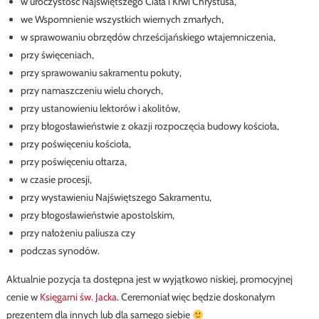
w uroczystość Najświętszego Ciała i Krwi Chrystusa,
we Wspomnienie wszystkich wiernych zmarłych,
w sprawowaniu obrzędów chrześcijańskiego wtajemniczenia,
przy święceniach,
przy sprawowaniu sakramentu pokuty,
przy namaszczeniu wielu chorych,
przy ustanowieniu lektorów i akolitów,
przy błogosławieństwie z okazji rozpoczęcia budowy kościoła,
przy poświęceniu kościoła,
przy poświęceniu ołtarza,
w czasie procesji,
przy wystawieniu Najświętszego Sakramentu,
przy błogosławieństwie apostolskim,
przy nałożeniu paliusza czy
podczas synodów.
Aktualnie pozycja ta dostępna jest w wyjątkowo niskiej, promocyjnej
cenie w
Księgarni św. Jacka
. Ceremoniał więc będzie doskonałym
prezentem dla innych lub dla samego siebie