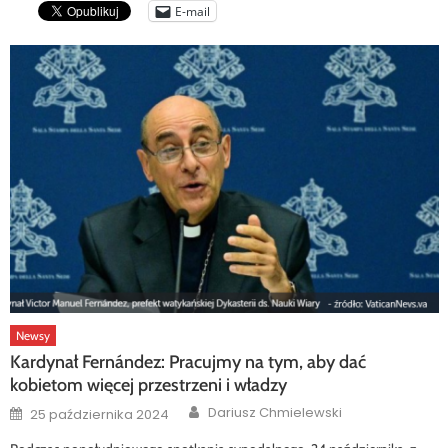
E-mail
Newsy
Kardynał Fernández: Pracujmy na tym, aby dać
kobietom więcej przestrzeni i władzy
Author
Posted
Dariusz Chmielewski
25 października 2024
on