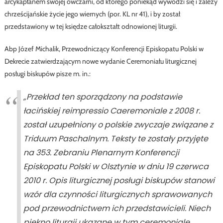
arcykapłanem swojej owczarni, od którego poniekąd wywodzi się i zależy
chrześcijańskie życie jego wiernych (por. KL nr 41), i by został
przedstawiony w tej księdze całokształt odnowionej liturgii.
Abp Józef Michalik, Przewodniczący Konferencji Episkopatu Polski w
Dekrecie zatwierdzającym nowe wydanie Ceremoniału liturgicznej
posługi biskupów pisze m. in.:
„Przekład ten sporządzony na podstawie
łacińskiej reimpressio Caeremoniale z 2008 r.
został uzupełniony o polskie zwyczaje związane z
Triduum Paschalnym. Teksty te zostały przyjęte
na 353. Zebraniu Plenarnym Konferencji
Episkopatu Polski w Olsztynie w dniu 19 czerwca
2010 r. Opis liturgicznej posługi biskupów stanowi
wzór dla czynności liturgicznych sprawowanych
pod przewodnictwem ich przedstawicieli. Niech
piękno liturgii ukazane w tym ceremoniale