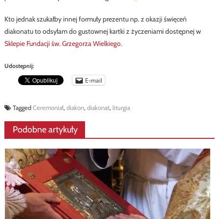
Kto jednak szukałby innej formuły prezentu np. z okazji święceń
diakonatu to odsyłam do gustownej kartki z życzeniami dostępnej w
Sklepie Fundacji św. Grzegorza Wielkiego
.
Udostępnij:
E-mail
Tagged
Ceremoniał
,
diakon
,
diakonat
,
liturgia
Podobne artykuły