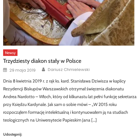
Newsy
Trzydziesty diakon stały w Polsce
Author
Posted
Dariusz Chmielewski
29 maja 2019
on
Dnia 8 kwietnia 2019 r. z rąk ks. kard. Stanisława Dziwisza w kaplicy
Rezydencji Biskupów Warszawskich otrzymał święcenia diakonatu
Andrea Nardotto – Włoch, który od kilkunastu lat pełni funkcję sekretarza
przy Księdzu Kardynale. Jak sam o sobie mówi – „W 2015 roku
rozpocząłem formację intelektualną i kontynuowałem ją na studiach
teologicznych na Uniwersytecie Papieskim Jana […]
Udostępnij: