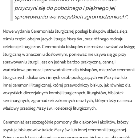
przyczyni się do pobożnego i pięknego jej
sprawowania we wszystkich zgromadzeniach”.
Nowe wydanie Ceremoniału liturgicznej posługi biskupów składa się z
ośmiu części, obejmujących liturgię Mszy św., oraz różnego rodzaju
celebracje liturgiczne. Ceremoniału biskupów nie można uważać za księgę
liturgiczną w znaczeniu dosłownym, ponieważ nie używa się go przy
sprawowaniu liturgii. Jest on jednak bardzo praktyczną, cenną i
wartościową pomocą i przewodnikiem dla biskupów, mistrzów ceremonii
liturgicznych, diakonów i innych osób posługujących we Mszy św. lub
innej ceremonii liturgicznej, której przewodniczy biskup, jak również dla
wszystkich diecezjalnych komisji liturgicznych, liturgistów, bibliotek
seminaryjnych, zgromadzeń zakonnych oraz tych, którym leży na sercu
właściwy przebieg Mszy św. i celebracji liturgicznych.
Ceremoniał jest szczególnie pomocny dla diakonów i akolitów, którzy
asystują biskupowi w trakcie Mszy św. lub innej ceremonii liturgicznej.
Księga przedstawia obrzędy sprawowane przez biskupa, w taki sposób,