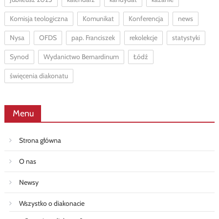
Komisja teologiczna
Komunikat
Konferencja
news
Nysa
OFDS
pap. Franciszek
rekolekcje
statystyki
Synod
Wydanictwo Bernardinum
Łódź
święcenia diakonatu
Menu
Strona główna
O nas
Newsy
Wszystko o diakonacie