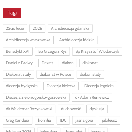
Tagi
25cio lecie
2026
Archidiecezja gdańska
Archidiecezja warszawska
Archidiecezja łódzka
Benedykt XVI
Bp Grzegorz Ryś
Bp Krzysztof Włodarczyk
Daniel z Padwy
Dekret
diakon
diakonat
Diakonat stały
diakonat w Polsce
diakon stały
diecezja bydgoska
Diecezja kielecka
Diecezja legnicka
Diecezja zielonogórsko-gorzowska
dk Adam Runiewicz
dk Waldemar Rozynkowski
duchowość
dyskusja
Greg Kandara
homilia
IDC
jasna góra
jubileusz
Jubileusz 2025
kalendarz
kandydat
kazanie