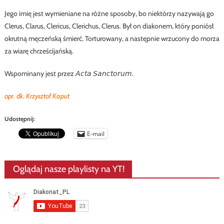
Jego imię jest wymieniane na różne sposoby, bo niektórzy nazywają go
Clerus, Clarus, Clericus, Clerichus, Clerus. Był on diakonem, który poniósł
okrutną męczeńską śmierć. Torturowany, a następnie wrzucony do morza
za wiarę chrześcijańską.
Wspominany jest przez 𝘈𝘤𝘵𝘢 𝘚𝘢𝘯𝘤𝘵𝘰𝘳𝘶𝘮.
opr. dk. Krzysztof Kaput
Udostępnij:
E-mail
Oglądaj nasze playlisty na YT!