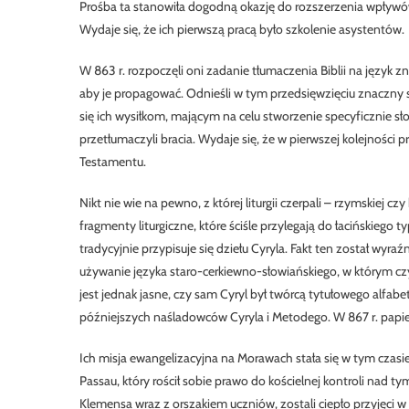
Prośba ta stanowiła dogodną okazję do rozszerzenia wpływów
Wydaje się, że ich pierwszą pracą było szkolenie asystentów.
W 863 r. rozpoczęli oni zadanie tłumaczenia Biblii na język z
aby je propagować. Odnieśli w tym przedsięwzięciu znaczny su
się ich wysiłkom, mającym na celu stworzenie specyficznie słowi
przetłumaczyli bracia. Wydaje się, że w pierwszej kolejności
Testamentu.
Nikt nie wie na pewno, z której liturgii czerpali – rzymskiej c
fragmenty liturgiczne, które ściśle przylegają do łacińskiego typ
tradycyjnie przypisuje się dziełu Cyryla. Fakt ten został wyr
używanie języka staro-cerkiewno-słowiańskiego, w którym czy
jest jednak jasne, czy sam Cyryl był twórcą tytułowego alfab
późniejszych naśladowców Cyryla i Metodego. W 867 r. papież
Ich misja ewangelizacyjna na Morawach stała się w tym czas
Passau, który rościł sobie prawo do kościelnej kontroli nad ty
Klemensa wraz z orszakiem uczniów, zostali ciepło przyjęci w