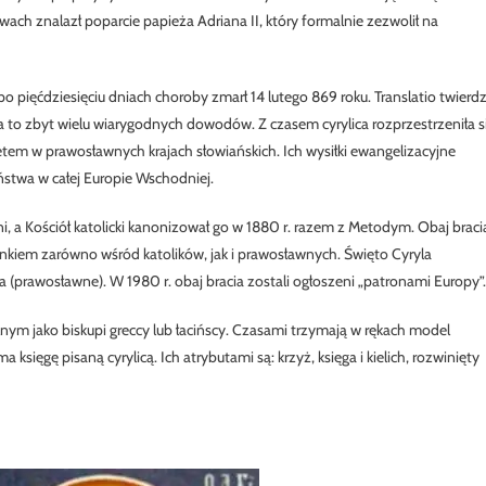
ach znalazł poparcie papieża Adriana II, który formalnie zezwolił na
po pięćdziesięciu dniach choroby zmarł 14 lutego 869 roku. Translatio twierdz
a to zbyt wielu wiarygodnych dowodów. Z czasem cyrylica rozprzestrzeniła s
etem w prawosławnych krajach słowiańskich. Ich wysiłki ewangelizacyjne
ństwa w całej Europie Wschodniej.
i, a Kościół katolicki kanonizował go w 1880 r. razem z Metodym. Obaj braci
cunkiem zarówno wśród katolików, jak i prawosławnych. Święto Cyryla
aja (prawosławne). W 1980 r. obaj bracia zostali ogłoszeni „patronami Europy”.
alnym jako biskupi greccy lub łacińscy. Czasami trzymają w rękach model
 księgę pisaną cyrylicą. Ich atrybutami są: krzyż, księga i kielich, rozwinięty