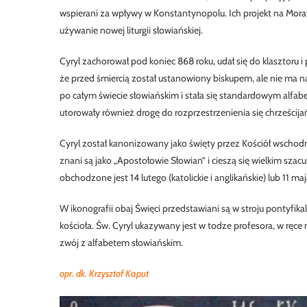
wspierani za wpływy w Konstantynopolu. Ich projekt na Moraw
używanie nowej liturgii słowiańskiej.
Cyryl zachorował pod koniec 868 roku, udał się do klasztoru i 
że przed śmiercią został ustanowiony biskupem, ale nie ma n
po całym świecie słowiańskim i stała się standardowym alfab
utorowały również drogę do rozprzestrzenienia się chrześcija
Cyryl został kanonizowany jako święty przez Kościół wschodn
znani są jako „Apostołowie Słowian” i cieszą się wielkim sza
obchodzone jest 14 lutego (katolickie i anglikańskie) lub 11 m
W ikonografii obaj Święci przedstawiani są w stroju pontyfik
kościoła. Św. Cyryl ukazywany jest w todze profesora, w ręce ma
zwój z alfabetem słowiańskim.
opr. dk. Krzysztof Kaput