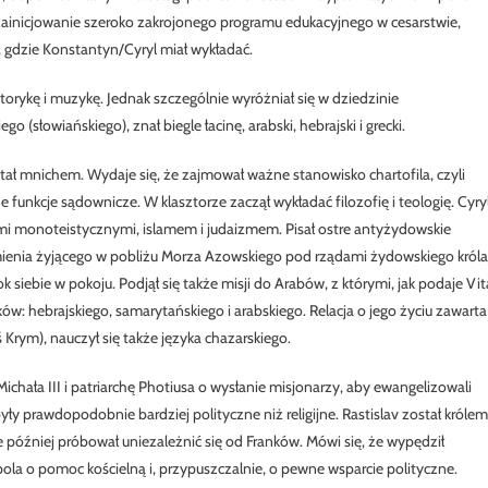
ainicjowanie szeroko zakrojonego programu edukacyjnego w cesarstwie,
 gdzie Konstantyn/Cyryl miał wykładać.
orykę i muzykę. Jednak szczególnie wyróżniał się w dziedzinie
słowiańskiego), znał biegle łacinę, arabski, hebrajski i grecki.
tał mnichem. Wydaje się, że zajmował ważne stanowisko chartofila, czyli
e funkcje sądownicze. W klasztorze zaczął wykładać filozofię i teologię. Cyry
giami monoteistycznymi, islamem i judaizmem. Pisał ostre antyżydowskie
mienia żyjącego w pobliżu Morza Azowskiego pod rządami żydowskiego króla
ebie w pokoju. Podjął się także misji do Arabów, z którymi, jak podaje Vit
w: hebrajskiego, samarytańskiego i arabskiego. Relacja o jego życiu zawarta
ś Krym), nauczył się także języka chazarskiego.
ichała III i patriarchę Photiusa o wysłanie misjonarzy, aby ewangelizowali
ły prawdopodobnie bardziej polityczne niż religijne. Rastislav został królem
e później próbował uniezależnić się od Franków. Mówi się, że wypędził
ola o pomoc kościelną i, przypuszczalnie, o pewne wsparcie polityczne.