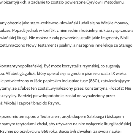
 bizantyjskich, a zadanie to zostało powierzone Cyrylowi i Metodemu.
nany obecnie jako staro-cerkiewno-słowiański i udali się na Wielkie Morawy,
kces. Popadli jednak w konflikt z niemieckimi kościelnymi, którzy sprzeciwia
ańskiej liturgii. Nie można z całą pewnością ustalić, jakie fragmenty Biblii
 przetłumaczono Nowy Testament i psalmy, a następnie inne lekcje ze Starego
zy konstantynopolitańskiej. Być może korzystali z rzymskiej, co sugerują
u. Alfabet głagolicki, który opierał się na greckim piśmie uncial z IX wieku,
aźnie potwierdzony w liście papieskim Industriae tuae (880), zatwierdzającym
tamy, że alfabet ten został „wynaleziony przez Konstantyna Filozofa”. Nie
etu cyrylicy. Bardziej prawdopodobnie, został on wynaleziony przez
 Mikołaj I zaprosił braci do Rzymu.
ie przedmiotem sporu z Teotmarem, arcybiskupem Salzburga i biskupem
m samym terytorium i chciał, aby używano na nim wyłącznie liturgii łacińskiej.
 Rzymie po przybyciu w 868 roku. Bracia byli chwaleni za swoją naukę i