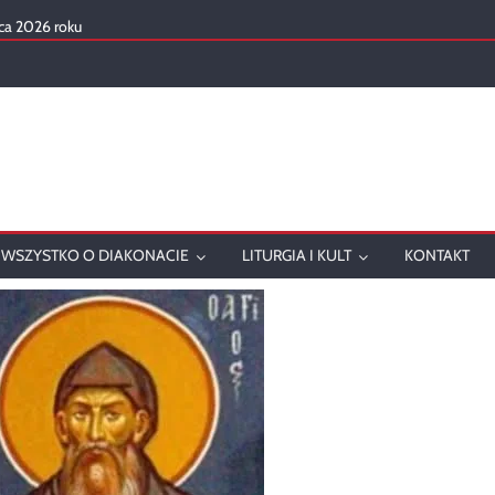
ca 2026 roku
mowanie
onatu w 2025 roku
ch
WSZYSTKO O DIAKONACIE
LITURGIA I KULT
KONTAKT