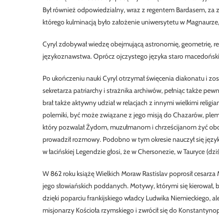
Był również odpowiedzialny, wraz z regentem Bardasem, za z
którego kulminacją było założenie uniwersytetu w Magnaurze,
Cyryl zdobywał wiedzę obejmującą astronomię, geometrię, ret
językoznawstwa. Oprócz ojczystego języka staro macedońskiego (
Po ukończeniu nauki Cyryl otrzymał święcenia diakonatu i zos
sekretarza patriarchy i strażnika archiwów, pełniąc także pewn
brał także aktywny udział w relacjach z innymi wielkimi reli
polemiki, być może związane z jego misją do Chazarów, ple
który pozwalał Żydom, muzułmanom i chrześcijanom żyć obok si
prowadził rozmowy. Podobno w tym okresie nauczył się językó
w łacińskiej Legendzie głosi, że w Chersonezie, w Tauryce (dzi
W 862 roku książę Wielkich Moraw Rastislav poprosił cesarza M
jego słowiańskich poddanych. Motywy, którymi się kierował, by
dzięki poparciu frankijskiego władcy Ludwika Niemieckiego, al
misjonarzy Kościoła rzymskiego i zwrócił się do Konstantynop