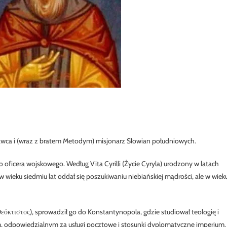
znawca i (wraz z bratem Metodym) misjonarz Słowian południowych.
go oficera wojskowego. Według Vita Cyrilli (Życie Cyryla) urodzony w latach
w wieku siedmiu lat oddał się poszukiwaniu niebiańskiej mądrości, ale w wiek
κτιστος), sprowadził go do Konstantynopola, gdzie studiował teologię i
im, odpowiedzialnym za usługi pocztowe i stosunki dyplomatyczne imperium.