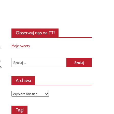
Obserwuj nas na TT!
Moje tweety
l
,
Szukaj:
a,
Archiwa
Archiwa
Tagi