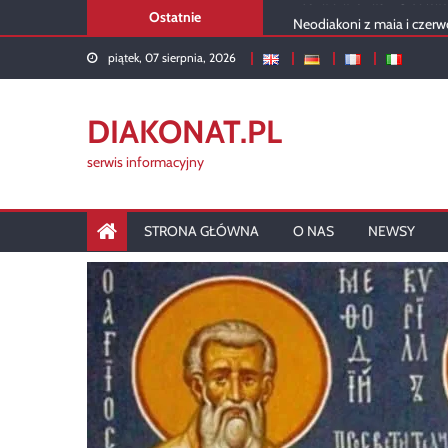
Skip
Ostatnie
Neodiakoni z maja i czerw
to
Rekolekcje 2026 – podsu
piątek, 07 sierpnia, 2026
content
USA: Portret stałego diak
Diakon w liturgii kartuskiej
Rusza diakonat w Siedlca
DIAKONAT.PL
serwis informacyjny
STRONA GŁÓWNA
O NAS
NEWSY