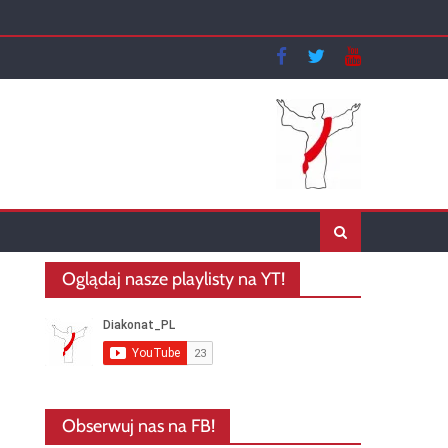
Oglądaj nasze playlisty na YT!
Obserwuj nas na FB!