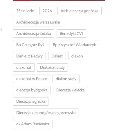
25cio lecie
2026
Archidiecezja gdańska
Archidiecezja warszawska
li
Archidiecezja łódzka
Benedykt XVI
Bp Grzegorz Ryś
Bp Krzysztof Włodarczyk
Daniel z Padwy
Dekret
diakon
diakonat
Diakonat stały
diakonat w Polsce
diakon stały
diecezja bydgoska
Diecezja kielecka
Diecezja legnicka
Diecezja zielonogórsko-gorzowska
dk Adam Runiewicz