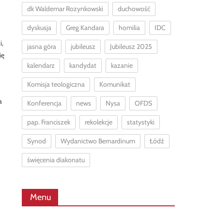
dk Waldemar Rozynkowski
duchowość
dyskusja
Greg Kandara
homilia
IDC
i,
jasna góra
jubileusz
Jubileusz 2025
ię
kalendarz
kandydat
kazanie
Komisja teologiczna
Komunikat
a
Konferencja
news
Nysa
OFDS
pap. Franciszek
rekolekcje
statystyki
Synod
Wydanictwo Bernardinum
Łódź
święcenia diakonatu
Menu