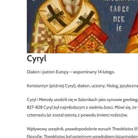
Cyryl
Diakon i patron Europy – wspominany 14 lutego.
Konstantyn (później Cyryl), diakon, uczony, filolog, języko
Cyryl i Metody urodzili się w Salonikach jako synowie greckie
827-828 Cyryl był najmłodszym z siedmiu braci. Mówi się, że 
czternastu lat został sierotą z powodu śmierci rodziców.
Wpływowy urzędnik, prawdopodobnie eunuch Theoktistos (Θεό
filozofię. Theoktistos był potężnym urzędnikiem bizantyjsk