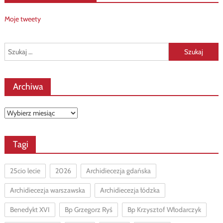
Moje tweety
Szukaj:
Archiwa
Archiwa
Tagi
25cio lecie
2026
Archidiecezja gdańska
Archidiecezja warszawska
Archidiecezja łódzka
Benedykt XVI
Bp Grzegorz Ryś
Bp Krzysztof Włodarczyk