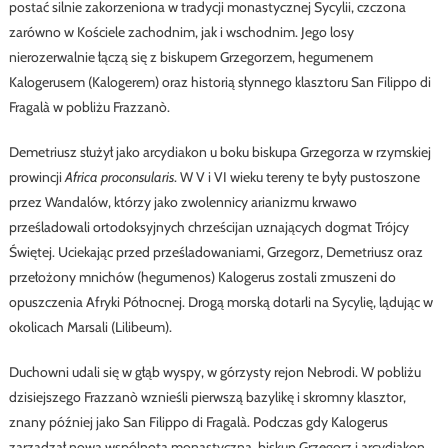
postać silnie zakorzeniona w tradycji monastycznej Sycylii, czczona
zarówno w Kościele zachodnim, jak i wschodnim. Jego losy
nierozerwalnie łączą się z biskupem Grzegorzem, hegumenem
Kalogerusem (Kalogerem) oraz historią słynnego klasztoru San Filippo di
Fragalà w pobliżu Frazzanò.
Demetriusz służył jako arcydiakon u boku biskupa Grzegorza w rzymskiej
prowincji
Africa proconsularis
. W V i VI wieku tereny te były pustoszone
przez Wandalów, którzy jako zwolennicy arianizmu krwawo
prześladowali ortodoksyjnych chrześcijan uznających dogmat Trójcy
Świętej. Uciekając przed prześladowaniami, Grzegorz, Demetriusz oraz
przełożony mnichów (hegumenos) Kalogerus zostali zmuszeni do
opuszczenia Afryki Północnej. Drogą morską dotarli na Sycylię, lądując w
okolicach Marsali (Lilibeum).
Duchowni udali się w głąb wyspy, w górzysty rejon Nebrodi. W pobliżu
dzisiejszego Frazzanò wznieśli pierwszą bazylikę i skromny klasztor,
znany później jako San Filippo di Fragalà. Podczas gdy Kalogerus
zarządzał nową wspólnotą monastyczną, biskup Grzegorz i arcydiakon