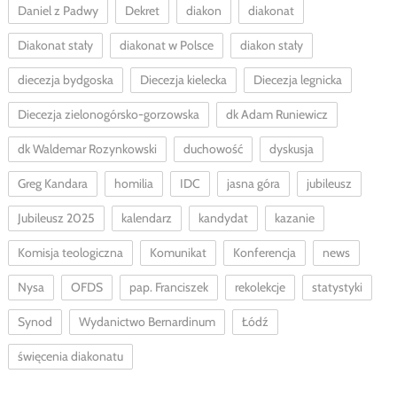
Daniel z Padwy
Dekret
diakon
diakonat
Diakonat stały
diakonat w Polsce
diakon stały
diecezja bydgoska
Diecezja kielecka
Diecezja legnicka
Diecezja zielonogórsko-gorzowska
dk Adam Runiewicz
dk Waldemar Rozynkowski
duchowość
dyskusja
Greg Kandara
homilia
IDC
jasna góra
jubileusz
Jubileusz 2025
kalendarz
kandydat
kazanie
Komisja teologiczna
Komunikat
Konferencja
news
Nysa
OFDS
pap. Franciszek
rekolekcje
statystyki
Synod
Wydanictwo Bernardinum
Łódź
święcenia diakonatu