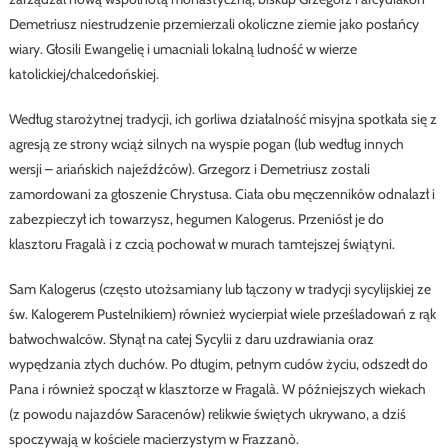
Demetriusz niestrudzenie przemierzali okoliczne ziemie jako posłańcy
wiary. Głosili Ewangelię i umacniali lokalną ludność w wierze
katolickiej/chalcedońskiej.
Według starożytnej tradycji, ich gorliwa działalność misyjna spotkała się z
agresją ze strony wciąż silnych na wyspie pogan (lub według innych
wersji – ariańskich najeźdźców). Grzegorz i Demetriusz zostali
zamordowani za głoszenie Chrystusa. Ciała obu męczenników odnalazł i
zabezpieczył ich towarzysz, hegumen Kalogerus. Przeniósł je do
klasztoru Fragalà i z czcią pochował w murach tamtejszej świątyni.
Sam Kalogerus (często utożsamiany lub łączony w tradycji sycylijskiej ze
św. Kalogerem Pustelnikiem) również wycierpiał wiele prześladowań z rąk
bałwochwalców. Słynął na całej Sycylii z daru uzdrawiania oraz
wypędzania złych duchów. Po długim, pełnym cudów życiu, odszedł do
Pana i również spoczął w klasztorze w Fragalà. W późniejszych wiekach
(z powodu najazdów Saracenów) relikwie świętych ukrywano, a dziś
spoczywają w kościele macierzystym w Frazzanò.