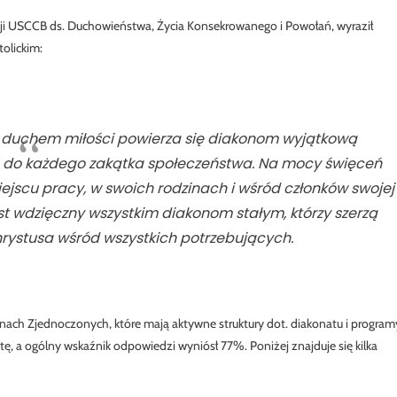
ji USCCB ds. Duchowieństwa, Życia Konsekrowanego i Powołań, wyraził
tolickim:
ni duchem miłości powierza się diakonom wyjątkową
a do każdego zakątka społeczeństwa. Na mocy święceń
ejscu pracy, w swoich rodzinach i wśród członków swojej
est wdzięczny wszystkim diakonom stałym, którzy szerzą
Chrystusa wśród wszystkich potrzebujących.
anach Zjednoczonych, które mają aktywne struktury dot. diakonatu i program
tę, a ogólny wskaźnik odpowiedzi wyniósł 77%. Poniżej znajduje się kilka