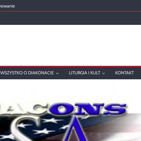
mowanie
onatu w 2025 roku
ch
WSZYSTKO O DIAKONACIE
LITURGIA I KULT
KONTAKT