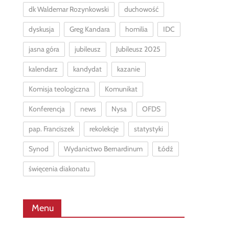
dk Waldemar Rozynkowski
duchowość
dyskusja
Greg Kandara
homilia
IDC
jasna góra
jubileusz
Jubileusz 2025
kalendarz
kandydat
kazanie
Komisja teologiczna
Komunikat
Konferencja
news
Nysa
OFDS
pap. Franciszek
rekolekcje
statystyki
Synod
Wydanictwo Bernardinum
Łódź
święcenia diakonatu
Menu