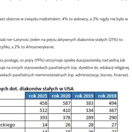
jest obecnie w związku małżeńskim, 4% to wdowcy, a 2% nigdy nie było w
iali nie-Latynosi. Jeden na pięciu aktywnych diakonów stałych (21%) to
cyfiku, a 2% to Afroamerykanie.
a posługę, co piąty (19%) utrzymuje opiekę duszpasterską nad jedną lub
je na innych stanowiskach parafialnych (np. dyrektor ds. edukacji religijnej,
kach parafialnych nieministerialnych (np. administracja, biznes, finanse).