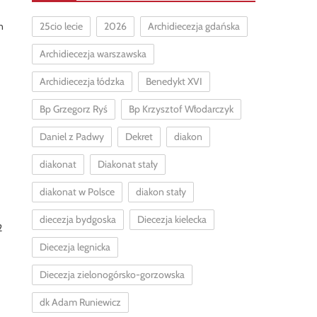
25cio lecie
2026
Archidiecezja gdańska
n
Archidiecezja warszawska
Archidiecezja łódzka
Benedykt XVI
Bp Grzegorz Ryś
Bp Krzysztof Włodarczyk
Daniel z Padwy
Dekret
diakon
diakonat
Diakonat stały
diakonat w Polsce
diakon stały
diecezja bydgoska
Diecezja kielecka
2
Diecezja legnicka
Diecezja zielonogórsko-gorzowska
dk Adam Runiewicz