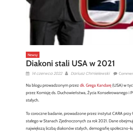
Newsy
Diakoni stali USA w 2021
Posted
Author
14 czerwca 2022
Dariusz Chmielewski
Commen
on
Na blogu prowadzonym przez
dk. Grega Kandarę
(USA) w tyc
przez Komisję ds. Duchowieństwa, Życia Konsekrowanego i P
stałych.
To coroczne badanie, prowadzone przez instytut CARA przy
stałego w Stanach Zjednoczonych za rok 2021. Dane obejmuj
największą liczbą diakonów stałych, demografię społeczno-k