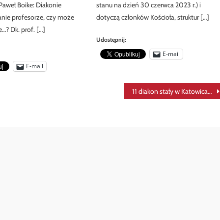
 Paweł Boike: Diakonie
stanu na dzień 30 czerwca 2023 r.) i
anie profesorze, czy może
dotyczą członków Kościoła, struktur […]
…? Dk. prof. […]
Udostępnij:
E-mail
E-mail
11 diakon stały w Katowicach