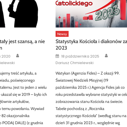
Newsy
ały jest szansą, a nie
Statystyka Kościoła i diakonów z
m
2023
Author
Author
Posted
a 2020
18 października 2025
on
ielewski
Dariusz Chmielewski
ujemy treść artykułu, a
Watykan (Agenzia Fides) – Z okazji 99.
wiadu, poświęconego
Światowej Niedzieli Misyjnej (19
ałemu. Jest to jeden z wielu
października 2025 r.) Agencja Fides jak co
 ukazał się w 2019 – było ich
roku przedstawiła wybrane statystyki w cel
 głównie artykułów,
zobrazowania stanu Kościoła na świecie.
 temu powołaniu. Wywiad
Tabele pochodzą z „Rocznika
r 82 okazjonalnika
statystycznego Kościoła” (według stanu na
o PODAJ DALEJ (z grudnia
dzień 31 grudnia 2023 r., względnie wg