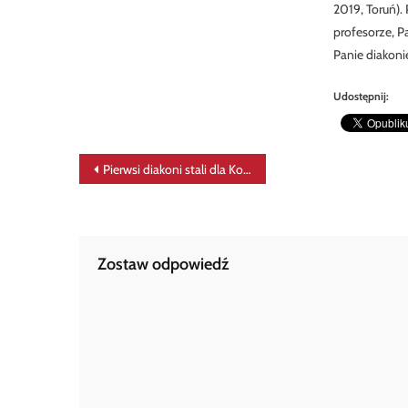
2019, Toruń).
profesorze, P
Panie diakonie
Udostępnij:
Nawigacja
Pierwsi diakoni stali dla Kościoła w Łodzi
wpisu
Zostaw odpowiedź