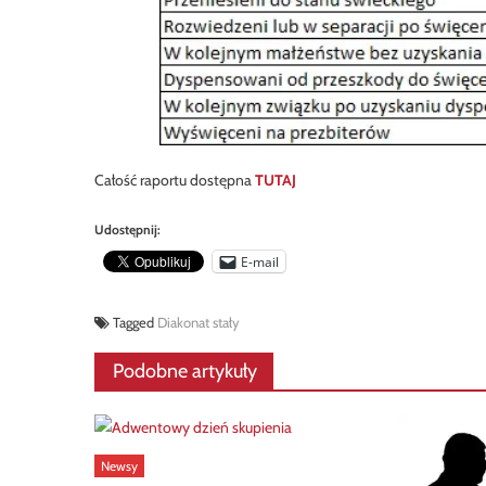
Całość raportu dostępna
TUTAJ
Udostępnij:
E-mail
Tagged
Diakonat stały
Podobne artykuły
Newsy