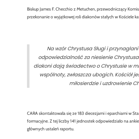
Biskup James F. Checchio z Metuchen, przewodniczący Komis
przekonanie o wyjątkowej roli diakonów stałych w Kościele ka
Na wzór Chrystusa Sługi i przynagla
odpowiedzialność za niesienie Chrystus
diakoni dają świadectwo o Chrystusie w mi
wspólnoty, zwłaszcza ubogich. Kościół j
miłosierdzie i uzdrowienie 
CARA skontaktowała się ze 183 diecezjami i eparchiami w St
formacyjne. Z tej liczby 141 jednostek odpowiedziało na ankie
głównych ustaleń raportu.