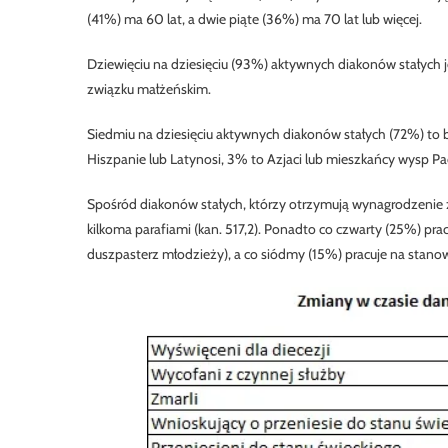
(41%) ma 60 lat, a dwie piąte (36%) ma 70 lat lub więcej.
Dziewięciu na dziesięciu (93%) aktywnych diakonów stałych 
związku małżeńskim.
Siedmiu na dziesięciu aktywnych diakonów stałych (72%) to b
Hiszpanie lub Latynosi, 3% to Azjaci lub mieszkańcy wysp Pa
Spośród diakonów stałych, którzy otrzymują wynagrodzenie z
kilkoma parafiami (kan. 517,2). Ponadto co czwarty (25%) pracu
duszpasterz młodzieży), a co siódmy (15%) pracuje na stanowis