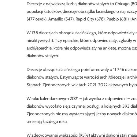
Diecezje z największą liczbą diakonów stałych to Chicago (804)
populacji katolików, diecezje obrządku łacińskiego o najniżs
(477 os/dk), Amarillo (547), Rapid City (678), Pueblo (681) i A
W 138 diecezjach obrządku łacińskiego, które odpowiedziały n
nieaktywnych). Trzy eparchie, które odpowiedziały, zgłosiły w
archi/eparchie, które nie odpowiedziały na ankietę, można o
diakonów stałych.
Diecezje obrządku łacińskiego poinformowały o 11 746 diakon
diakonów stałych. Estymując te wartości archi/diecezje i arc
Stanach Zjednoczonych w latach 2021-2022 aktywnych było 
W roku kalendarzowym 2021 – jak wynika z odpowiedzi – zo
diakonów wycofało się z czynnej posługi, a kolejnych 393 d
Zjednoczonych nie ma wystarczającej liczby nowych diakonów 
umierają każdego roku.
W zdecydowanej większości (95%) aktywni diakoni stali mają c