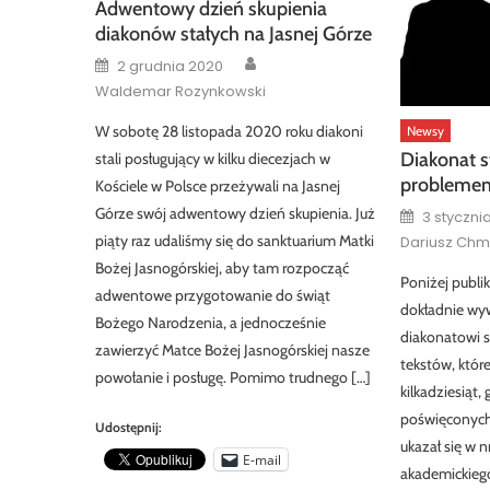
Adwentowy dzień skupienia
diakonów stałych na Jasnej Górze
Author
Posted
2 grudnia 2020
on
Waldemar Rozynkowski
W sobotę 28 listopada 2020 roku diakoni
Newsy
Diakonat st
stali posługujący w kilku diecezjach w
probleme
Kościele w Polsce przeżywali na Jasnej
Posted
Górze swój adwentowy dzień skupienia. Już
3 styczni
on
piąty raz udaliśmy się do sanktuarium Matki
Dariusz Chm
Bożej Jasnogórskiej, aby tam rozpocząć
Poniżej publik
adwentowe przygotowanie do świąt
dokładnie wy
Bożego Narodzenia, a jednocześnie
diakonatowi st
zawierzyć Matce Bożej Jasnogórskiej nasze
tekstów, które
powołanie i posługę. Pomimo trudnego […]
kilkadziesiąt,
poświęconych
Udostępnij:
ukazał się w n
E-mail
akademickieg