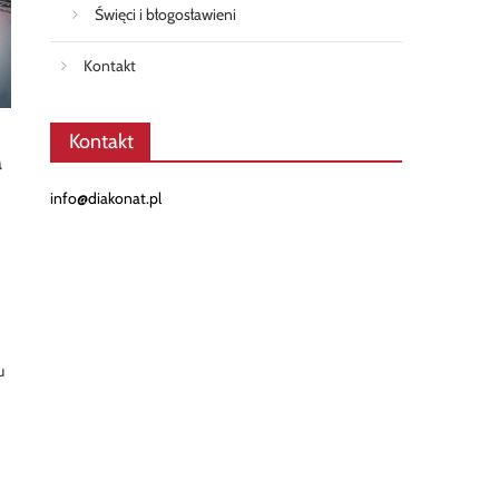
Święci i błogosławieni
Kontakt
Kontakt
a
info@diakonat.pl
u