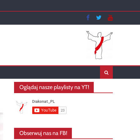
Oglądaj nasze playlisty na YT!
Obserwuj nas na FB!