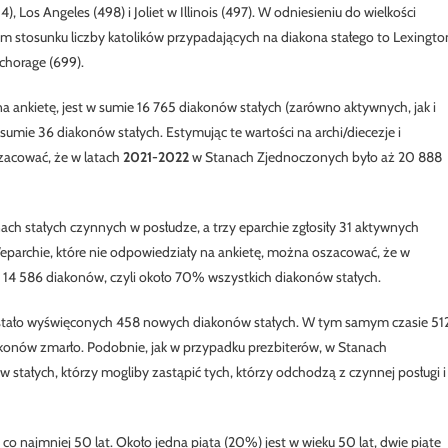
, Los Angeles (498) i Joliet w Illinois (497). W odniesieniu do wielkości
zym stosunku liczby katolików przypadających na diakona stałego to Lexingto
nchorage (699).
a ankietę, jest w sumie 16 765 diakonów stałych (zarówno aktywnych, jak i
 sumie 36 diakonów stałych. Estymując te wartości na archi/diecezje i
szacować, że w latach
2021-2022
w Stanach Zjednoczonych było aż 20 888
ach stałych czynnych w posłudze, a trzy eparchie zgłosiły 31 aktywnych
hi/eparchie, które nie odpowiedziały na ankietę, można oszacować, że w
14 586 diakonów, czyli około 70% wszystkich diakonów stałych.
stało wyświęconych 458 nowych diakonów stałych. W tym samym czasie 51
iakonów zmarło. Podobnie, jak w przypadku prezbiterów, w Stanach
stałych, którzy mogliby zastąpić tych, którzy odchodzą z czynnej posługi i
o najmniej 50 lat. Około jedna piąta (20%) jest w wieku 50 lat, dwie piąte