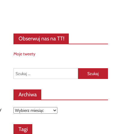
Obserwuj nas na TT!
Moje tweety
Szukaj:
Archiwa
y
Archiwa
Tagi