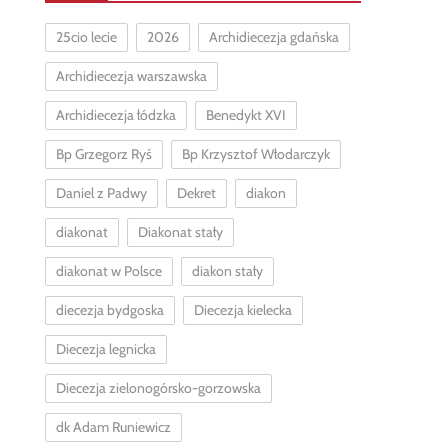
25cio lecie
2026
Archidiecezja gdańska
Archidiecezja warszawska
Archidiecezja łódzka
Benedykt XVI
Bp Grzegorz Ryś
Bp Krzysztof Włodarczyk
Daniel z Padwy
Dekret
diakon
diakonat
Diakonat stały
diakonat w Polsce
diakon stały
diecezja bydgoska
Diecezja kielecka
Diecezja legnicka
Diecezja zielonogórsko-gorzowska
dk Adam Runiewicz