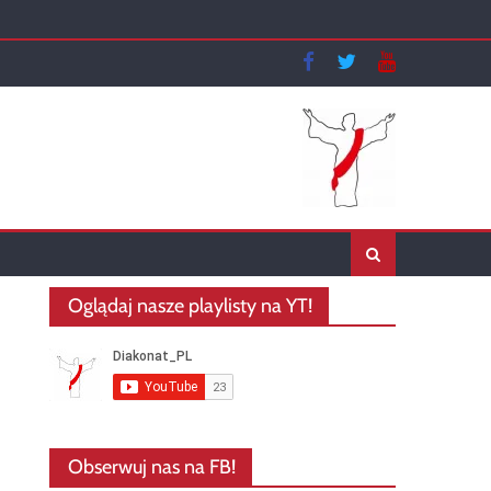
Oglądaj nasze playlisty na YT!
Obserwuj nas na FB!