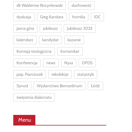
dk Waldemar Rozynkowski
duchowość
dyskusja
Greg Kandara
homilia
IDC
jasna góra
jubileusz
Jubileusz 2025
kalendarz
kandydat
kazanie
Komisja teologiczna
Komunikat
Konferencja
news
Nysa
OFDS
pap. Franciszek
rekolekcje
statystyki
Synod
Wydanictwo Bernardinum
Łódź
święcenia diakonatu
Menu