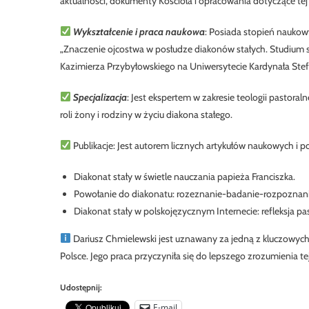
aktualności, dokumenty Kościoła i opracowania dotyczące tej 
Wykształcenie i praca naukowa
: Posiada stopień naukow
„Znaczenie ojcostwa w posłudze diakonów stałych. Studium soc
Kazimierza Przybyłowskiego na Uniwersytecie Kardynała St
Specjalizacja
: Jest ekspertem w zakresie teologii pastoraln
roli żony i rodziny w życiu diakona stałego.
Publikacje: Jest autorem licznych artykułów naukowych i p
Diakonat stały w świetle nauczania papieża Franciszka.
Powołanie do diakonatu: rozeznanie-badanie-rozpoznan
Diakonat stały w polskojęzycznym Internecie: refleksja pa
Dariusz Chmielewski jest uznawany za jedną z kluczowych 
Polsce. Jego praca przyczyniła się do lepszego zrozumienia te
Udostępnij:
E-mail