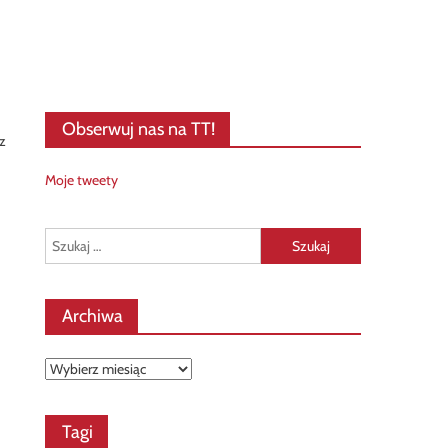
Obserwuj nas na TT!
az
Moje tweety
Szukaj:
Archiwa
Archiwa
Tagi