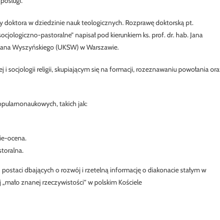
posługi.
y doktora w dziedzinie nauk teologicznych. Rozprawę doktorską pt.
jologiczno-pastoralne” napisał pod kierunkiem ks. prof. dr. hab. Jana
efana Wyszyńskiego (UKSW) w Warszawie.
ej i socjologii religii, skupiającym się na formacji, rozeznawaniu powołania or
opularnonaukowych, takich jak:
ie-ocena.
storalna.
postaci dbających o rozwój i rzetelną informację o diakonacie stałym w
j „mało znanej rzeczywistości” w polskim Kościele