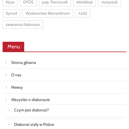
Nysa
OFDS
pap. Franciszek
rekolekcje
statystyki
Synod
Wydanictwo Bernardinum
Łódź
święcenia diakonatu
Menu
Strona główna
O nas
Newsy
Wszystko o diakonacie
Czym jest diakonat?
Diakonat stały w Polsce