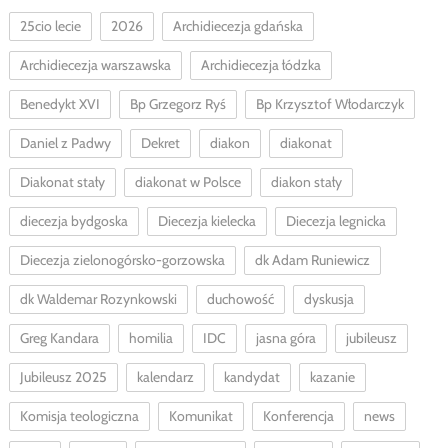
25cio lecie
2026
Archidiecezja gdańska
Archidiecezja warszawska
Archidiecezja łódzka
Benedykt XVI
Bp Grzegorz Ryś
Bp Krzysztof Włodarczyk
Daniel z Padwy
Dekret
diakon
diakonat
Diakonat stały
diakonat w Polsce
diakon stały
diecezja bydgoska
Diecezja kielecka
Diecezja legnicka
Diecezja zielonogórsko-gorzowska
dk Adam Runiewicz
dk Waldemar Rozynkowski
duchowość
dyskusja
Greg Kandara
homilia
IDC
jasna góra
jubileusz
Jubileusz 2025
kalendarz
kandydat
kazanie
Komisja teologiczna
Komunikat
Konferencja
news