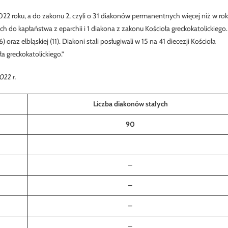
22 roku, a do zakonu 2, czyli o 31 diakonów permanentnych więcej niż w ro
do kapłaństwa z eparchii i 1 diakona z zakonu Kościoła greckokatolickiego.
) oraz elbląskiej (11). Diakoni stali posługiwali w 15 na 41 diecezji Kościoła
a greckokatolickiego.”
022 r.
Liczba diakonów stałych
90
–
–
–
–