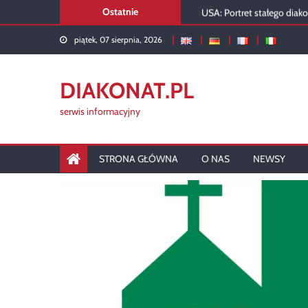
Skip
USA: Portret stałego diak
Ostatnie
to
Diakon w liturgii kartuskiej
piątek, 07 sierpnia, 2026
content
Rusza diakonat w Siedlca
DIAKONAT.PL
serwis informacyjny
STRONA GŁÓWNA
O NAS
NEWSY