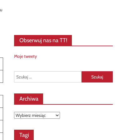
ku
Obserwuj nas na TT!
Moje tweety
Szukaj:
Archiwa
Archiwa
Tagi