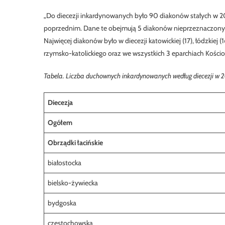
„Do diecezji inkardynowanych było 90 diakonów stałych w 20
poprzednim. Dane te obejmują 5 diakonów nieprzeznaczonych 
Najwięcej diakonów było w diecezji katowickiej (17), łódzkiej (16
rzymsko-katolickiego oraz we wszystkich 3 eparchiach Kościoł
Tabela. Liczba duchownych inkardynowanych według diecezji w 2
Diecezja
Ogółem
Obrządki łacińskie
białostocka
bielsko-żywiecka
bydgoska
częstochowska