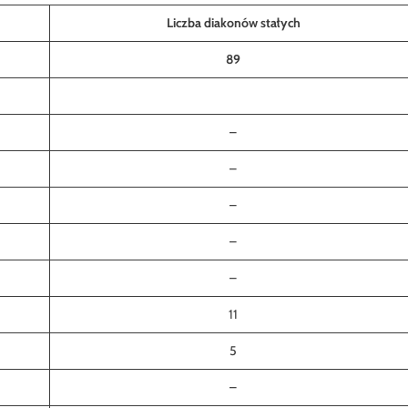
Liczba diakonów stałych
89
–
–
–
–
–
11
5
–