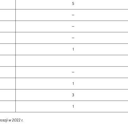
5
–
–
–
1
–
1
3
1
cezji w 2022 r.