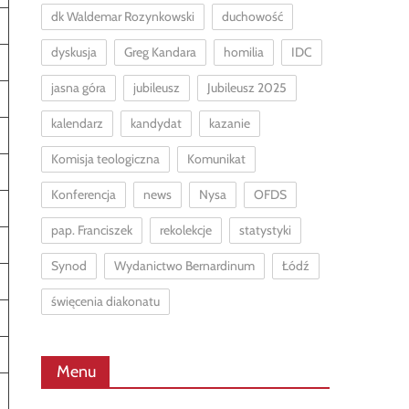
dk Waldemar Rozynkowski
duchowość
dyskusja
Greg Kandara
homilia
IDC
jasna góra
jubileusz
Jubileusz 2025
kalendarz
kandydat
kazanie
Komisja teologiczna
Komunikat
Konferencja
news
Nysa
OFDS
pap. Franciszek
rekolekcje
statystyki
Synod
Wydanictwo Bernardinum
Łódź
święcenia diakonatu
Menu