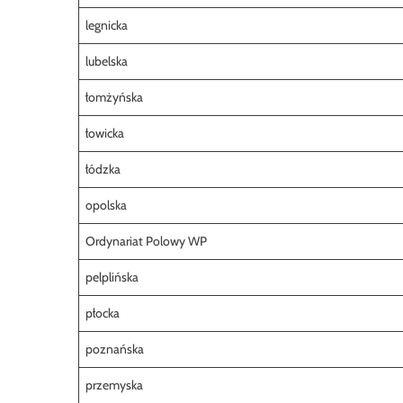
legnicka
lubelska
łomżyńska
łowicka
łódzka
opolska
Ordynariat Polowy WP
pelplińska
płocka
poznańska
przemyska