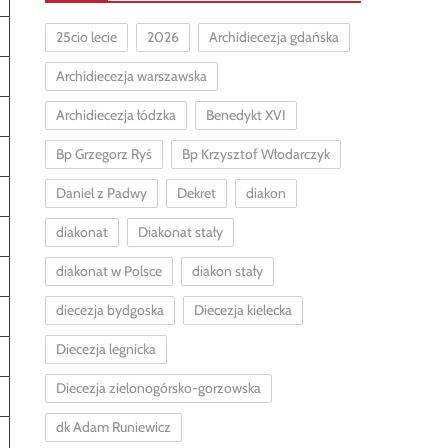
25cio lecie
2026
Archidiecezja gdańska
Archidiecezja warszawska
Archidiecezja łódzka
Benedykt XVI
Bp Grzegorz Ryś
Bp Krzysztof Włodarczyk
Daniel z Padwy
Dekret
diakon
diakonat
Diakonat stały
diakonat w Polsce
diakon stały
diecezja bydgoska
Diecezja kielecka
Diecezja legnicka
Diecezja zielonogórsko-gorzowska
dk Adam Runiewicz