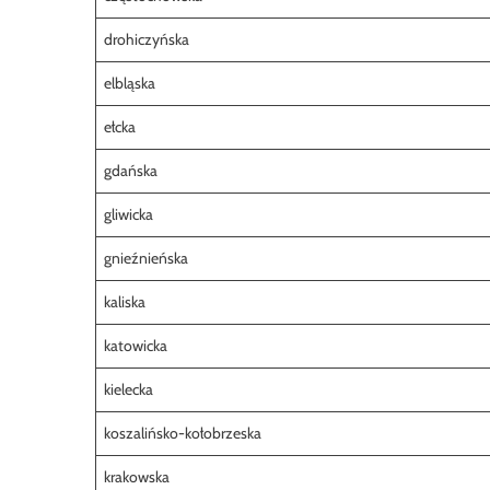
drohiczyńska
elbląska
ełcka
gdańska
gliwicka
gnieźnieńska
kaliska
katowicka
kielecka
koszalińsko-kołobrzeska
krakowska