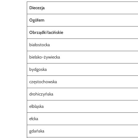
Diecezja
Ogółem
Obrządki łacińskie
białostocka
bielsko-żywiecka
bydgoska
częstochowska
drohiczyńska
elbląska
ełcka
gdańska