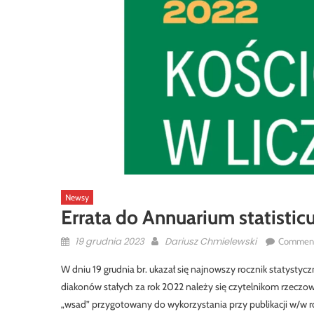
Newsy
Errata do Annuarium statisti
Posted
Author
19 grudnia 2023
Dariusz Chmielewski
Comment
on
W dniu 19 grudnia br. ukazał się najnowszy rocznik statysty
diakonów stałych za rok 2022 należy się czytelnikom rzeczowa
„wsad” przygotowany do wykorzystania przy publikacji w/w r