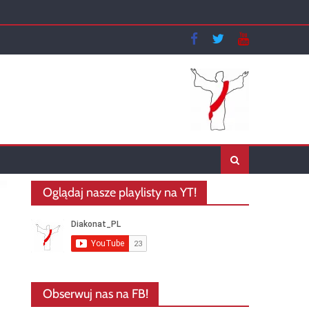
Oglądaj nasze playlisty na YT!
Obserwuj nas na FB!