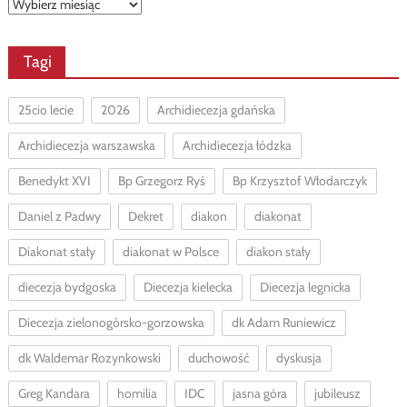
Archiwa
Tagi
25cio lecie
2026
Archidiecezja gdańska
Archidiecezja warszawska
Archidiecezja łódzka
Benedykt XVI
Bp Grzegorz Ryś
Bp Krzysztof Włodarczyk
Daniel z Padwy
Dekret
diakon
diakonat
Diakonat stały
diakonat w Polsce
diakon stały
diecezja bydgoska
Diecezja kielecka
Diecezja legnicka
Diecezja zielonogórsko-gorzowska
dk Adam Runiewicz
dk Waldemar Rozynkowski
duchowość
dyskusja
Greg Kandara
homilia
IDC
jasna góra
jubileusz