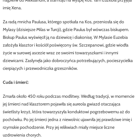
najpierw do Aleksandrii, a stamtąd na wyspę Kos. Tam Euzebia przyjęła
imię Xena.
Za radą mnicha Paulusa, którego spotkała na Kos, przeniosła się do
Mylasy (dzisiejsze Milas w Turcji), gdzie Paulus był wówczas biskupem.
Biskup Paulus wyświęcił ją na dziewicę i diakonisę. W Mylasie Euzebia
założyła klasztor i kościół poświęcony św. Szczepanowi, gdzie wiodła
życie w surowej ascezie wraz ze swoimi towarzyszkami i innymi
dziewicami. Zasłynęła jako dobroczyńca potrzebujących, pocieszycielka
cierpiących i przewodniczka grzeszników.
Cuda i śmierć:
Zmarła około 450 roku podczas modlitwy. Według tradycji, w momencie
jej śmierci nad klasztorem pojawiła się aureola gwiazd otaczająca
świetlisty krzyż, która towarzyszyła konduktowi pogrzebowemu aż do
pochówku. Po jej śmierci jedna z niewolnic ujawniła jej prawdziwe imię i
rzymskie pochodzenie. Przy jej relikwiach miały miejsce liczne
uzdrowienia chorych.