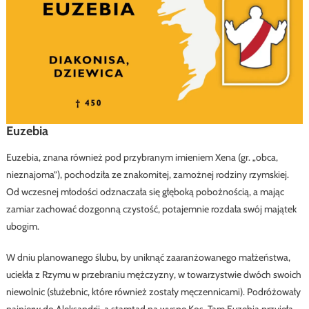
Euzebia
Euzebia, znana również pod przybranym imieniem Xena (gr. „obca,
nieznajoma”), pochodziła ze znakomitej, zamożnej rodziny rzymskiej.
Od wczesnej młodości odznaczała się głęboką pobożnością, a mając
zamiar zachować dozgonną czystość, potajemnie rozdała swój majątek
ubogim.
W dniu planowanego ślubu, by uniknąć zaaranżowanego małżeństwa,
uciekła z Rzymu w przebraniu mężczyzny, w towarzystwie dwóch swoich
niewolnic (służebnic, które również zostały męczennicami). Podróżowały