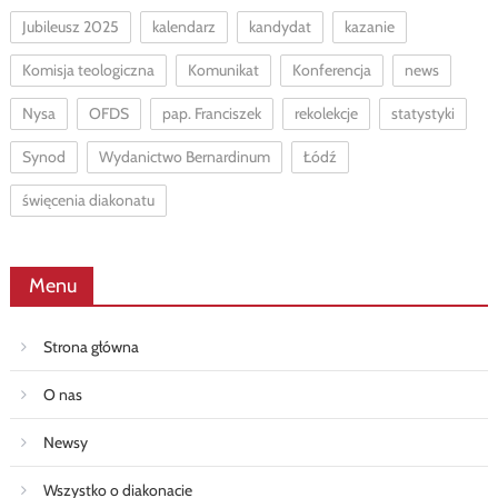
Jubileusz 2025
kalendarz
kandydat
kazanie
Komisja teologiczna
Komunikat
Konferencja
news
Nysa
OFDS
pap. Franciszek
rekolekcje
statystyki
Synod
Wydanictwo Bernardinum
Łódź
święcenia diakonatu
Menu
Strona główna
O nas
Newsy
Wszystko o diakonacie