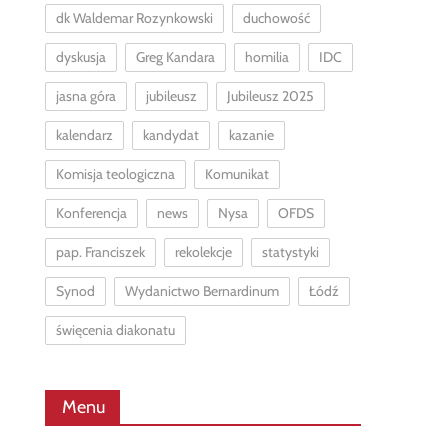
dk Waldemar Rozynkowski
duchowość
dyskusja
Greg Kandara
homilia
IDC
jasna góra
jubileusz
Jubileusz 2025
kalendarz
kandydat
kazanie
Komisja teologiczna
Komunikat
Konferencja
news
Nysa
OFDS
pap. Franciszek
rekolekcje
statystyki
Synod
Wydanictwo Bernardinum
Łódź
święcenia diakonatu
Menu