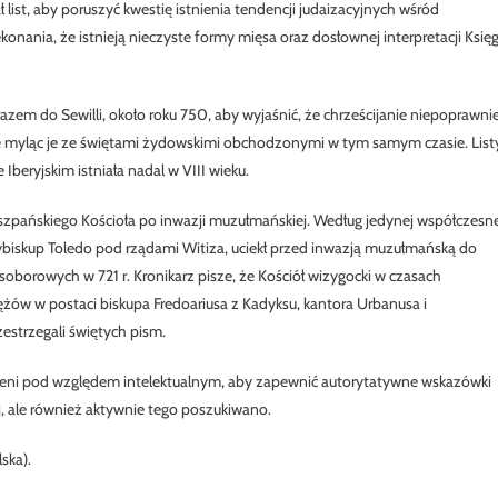
sał list, aby poruszyć kwestię istnienia tendencji judaizacyjnych wśród
konania, że istnieją nieczyste formy mięsa oraz dosłownej interpretacji
Księg
m razem do Sewilli, około roku 750, aby wyjaśnić, że chrześcijanie niepoprawni
e myląc je ze świętami żydowskimi obchodzonymi w tym samym czasie. List
Iberyjskim istniała nadal w VIII wieku.
hiszpańskiego Kościoła po inwazji muzułmańskiej. Według jedynej współczesn
red, arcybiskup Toledo pod rządami Witiza, uciekł przed inwazją muzułmańską do
borowych w 721 r. Kronikarz pisze, że Kościół wizygocki w czasach
żów w postaci biskupa Fredoariusa z Kadyksu, kantora Urbanusa i
zestrzegali świętych pism.
żeni pod względem intelektualnym, aby zapewnić autorytatywne wskazówki
j, ale również aktywnie tego poszukiwano.
ska).