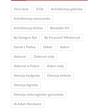
25cio lecie
2026
Archidiecezja gdańska
Archidiecezja warszawska
Archidiecezja łódzka
Benedykt XVI
Bp Grzegorz Ryś
Bp Krzysztof Włodarczyk
Daniel z Padwy
Dekret
diakon
diakonat
Diakonat stały
diakonat w Polsce
diakon stały
diecezja bydgoska
Diecezja kielecka
Diecezja legnicka
Diecezja zielonogórsko-gorzowska
dk Adam Runiewicz