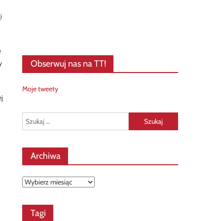
i
e
Obserwuj nas na TT!
y
Moje tweety
ej
Szukaj:
Archiwa
Archiwa
Tagi