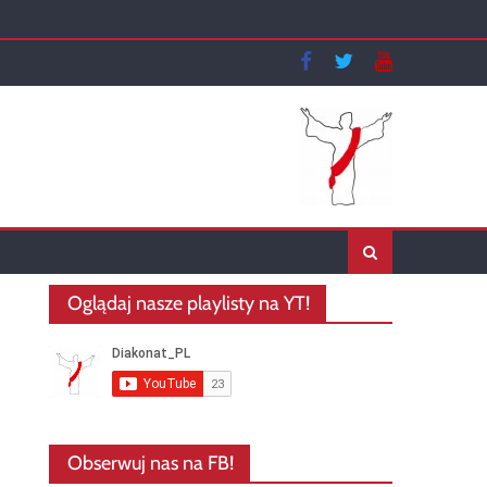
Oglądaj nasze playlisty na YT!
Obserwuj nas na FB!