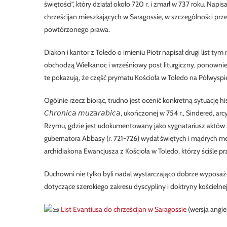
świętości”, który działał około 720 r. i zmarł w 737 roku. Napi
chrześcijan mieszkających w Saragossie, w szczególności prze
powtórzonego prawa.
Diakon i kantor z Toledo o imieniu Piotr napisał drugi list ty
obchodzą Wielkanoc i wrześniowy post liturgiczny, ponowni
te pokazują, że część prymatu Kościoła w Toledo na Półwyspie 
Ogólnie rzecz biorąc, trudno jest ocenić konkretną sytuację 
𝘊𝘩𝘳𝘰𝘯𝘪𝘤𝘢 𝘮𝘶𝘻𝘢𝘳𝘢𝘣𝘪𝘤𝘢, ukończonej w 754 r., Sinde
Rzymu, gdzie jest udokumentowany jako sygnatariusz aktów so
gubernatora Abbasy (r. 721-726) wydał świętych i mądrych mę
archidiakona Ewancjusza z Kościoła w Toledo, którzy ściśle pr
Duchowni nie tylko byli nadal wystarczająco dobrze wyposa
dotyczące szerokiego zakresu dyscypliny i doktryny kościelne
List Evantiusa do chrześcijan w Saragossie
(wersja angiel