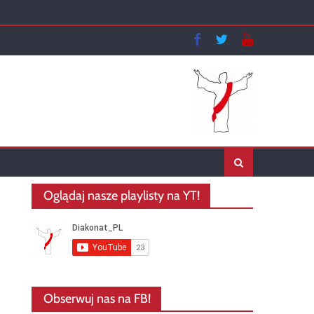
Oglądaj nasze playlisty na YT!
Obserwuj nas na FB!