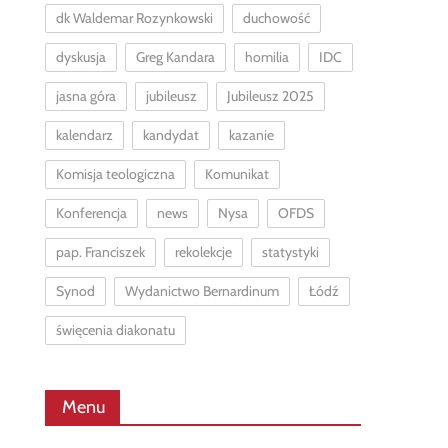
dk Waldemar Rozynkowski
duchowość
dyskusja
Greg Kandara
homilia
IDC
jasna góra
jubileusz
Jubileusz 2025
kalendarz
kandydat
kazanie
Komisja teologiczna
Komunikat
Konferencja
news
Nysa
OFDS
pap. Franciszek
rekolekcje
statystyki
Synod
Wydanictwo Bernardinum
Łódź
święcenia diakonatu
Menu