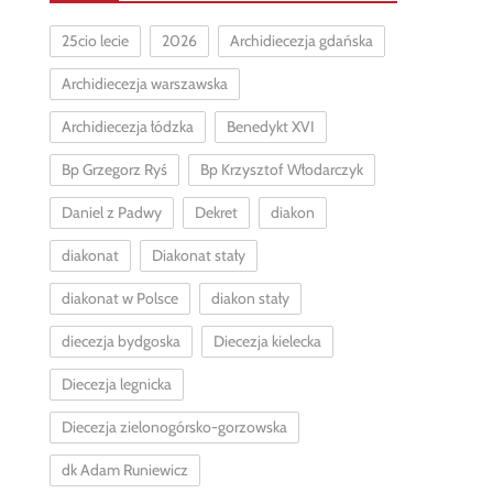
25cio lecie
2026
Archidiecezja gdańska
Archidiecezja warszawska
Archidiecezja łódzka
Benedykt XVI
Bp Grzegorz Ryś
Bp Krzysztof Włodarczyk
Daniel z Padwy
Dekret
diakon
diakonat
Diakonat stały
diakonat w Polsce
diakon stały
diecezja bydgoska
Diecezja kielecka
Diecezja legnicka
Diecezja zielonogórsko-gorzowska
dk Adam Runiewicz