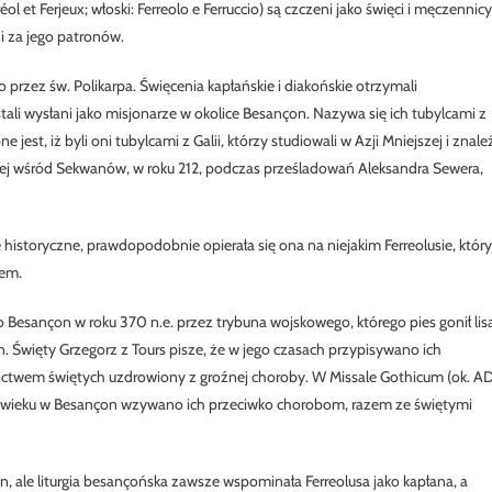
erréol et Ferjeux; włoski: Ferreolo e Ferruccio) są czczeni jako święci i męczennicy
ni za jego patronów.
 przez św. Polikarpa. Święcenia kapłańskie i diakońskie otrzymali
ali wysłani jako misjonarze w okolice Besançon. Nazywa się ich tubylcami z
jest, iż byli oni tubylcami z Galii, którzy studiowali w Azji Mniejszej i znaleź
nej wśród Sekwanów, w roku 212, podczas prześladowań Aleksandra Sewera,
 historyczne, prawdopodobnie opierała się ona na niejakim Ferreolusie, który
nem.
o Besançon w roku 370 n.e. przez trybuna wojskowego, którego pies gonił lis
. Święty Grzegorz z Tours pisze, że w jego czasach przypisywano ich
nnictwem świętych uzdrowiony z groźnej choroby. W Missale Gothicum (ok. A
VI wieku w Besançon wzywano ich przeciwko chorobom, razem ze świętymi
on, ale liturgia besançońska zawsze wspominała Ferreolusa jako kapłana, a