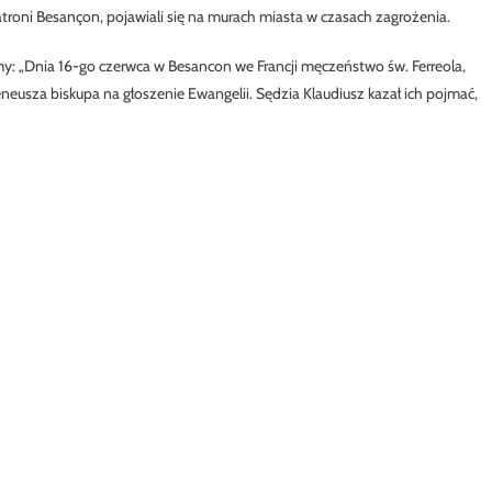
o patroni Besançon, pojawiali się na murach miasta w czasach zagrożenia.
y: „Dnia 16-go czerwca w Besancon we Francji męczeństwo św. Ferreola,
reneusza biskupa na głoszenie Ewangelii. Sędzia Klaudiusz kazał ich pojmać,