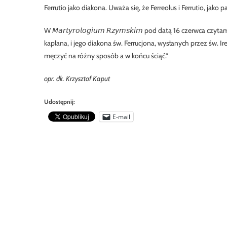
Ferrutio jako diakona. Uważa się, że Ferreolus i Ferrutio, jak
W
𝘔𝘢𝘳𝘵𝘺𝘳𝘰𝘭𝘰𝘨𝘪𝘶𝘮
𝘙𝘻𝘺𝘮𝘴𝘬𝘪𝘮
pod datą 16 czerwca czytam
kapłana, i jego diakona św. Ferrucjona, wysłanych przez św. I
męczyć na różny sposób a w końcu ściąć.”
opr. dk. Krzysztof Kaput
Udostępnij:
E-mail