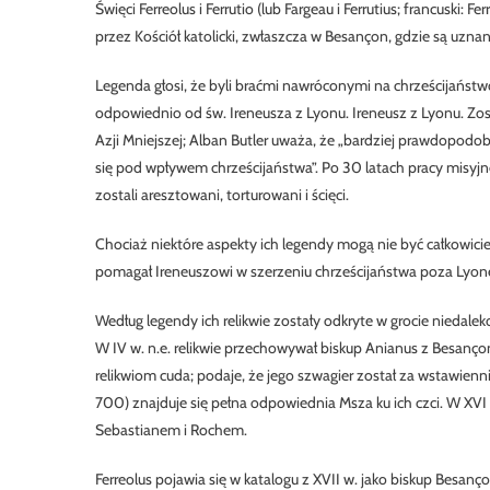
Święci Ferreolus i Ferrutio (lub Fargeau i Ferrutius; francuski: F
przez Kościół katolicki, zwłaszcza w Besançon, gdzie są uzna
Legenda głosi, że byli braćmi nawróconymi na chrześcijaństwo
odpowiednio od św. Ireneusza z Lyonu. Ireneusz z Lyonu. Zost
Azji Mniejszej; Alban Butler uważa, że „bardziej prawdopodobne 
się pod wpływem chrześcijaństwa”. Po 30 latach pracy misyj
zostali aresztowani, torturowani i ścięci.
Chociaż niektóre aspekty ich legendy mogą nie być całkowicie
pomagał Ireneuszowi w szerzeniu chrześcijaństwa poza Lyo
Według legendy ich relikwie zostały odkryte w grocie niedalek
W IV w. n.e. relikwie przechowywał biskup Anianus z Besançon
relikwiom cuda; podaje, że jego szwagier został za wstawie
700) znajduje się pełna odpowiednia Msza ku ich czci. W X
Sebastianem i Rochem.
Ferreolus pojawia się w katalogu z XVII w. jako biskup Besanç