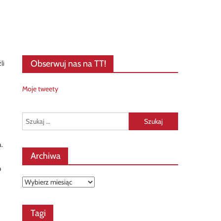
Obserwuj nas na TT!
li
Moje tweety
Szukaj:
a.
Archiwa
D
Archiwa
Tagi