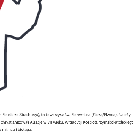
n Fidelis ze Strasburga), to towarzysz św. Florentiusa (Flisza/Flwora). Należy
 chrystianizowali Alzację w VII wieku. W tradycji Kościoła rzymskokatolickieg
 mistrza i biskupa.