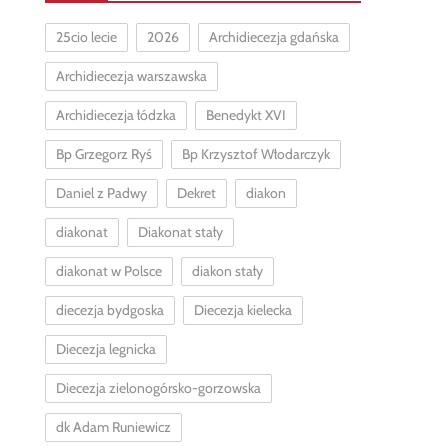
25cio lecie
2026
Archidiecezja gdańska
Archidiecezja warszawska
Archidiecezja łódzka
Benedykt XVI
Bp Grzegorz Ryś
Bp Krzysztof Włodarczyk
Daniel z Padwy
Dekret
diakon
diakonat
Diakonat stały
diakonat w Polsce
diakon stały
diecezja bydgoska
Diecezja kielecka
Diecezja legnicka
Diecezja zielonogórsko-gorzowska
dk Adam Runiewicz