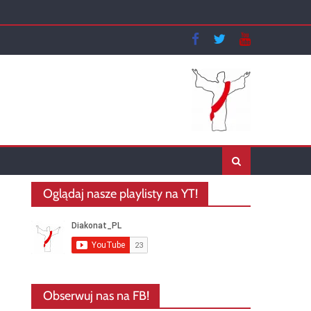
Oglądaj nasze playlisty na YT!
Obserwuj nas na FB!