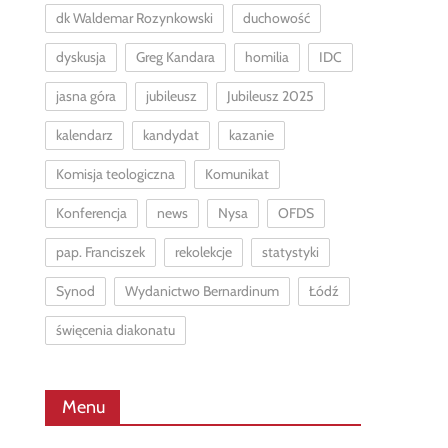
dk Waldemar Rozynkowski
duchowość
dyskusja
Greg Kandara
homilia
IDC
jasna góra
jubileusz
Jubileusz 2025
kalendarz
kandydat
kazanie
Komisja teologiczna
Komunikat
Konferencja
news
Nysa
OFDS
pap. Franciszek
rekolekcje
statystyki
Synod
Wydanictwo Bernardinum
Łódź
święcenia diakonatu
Menu