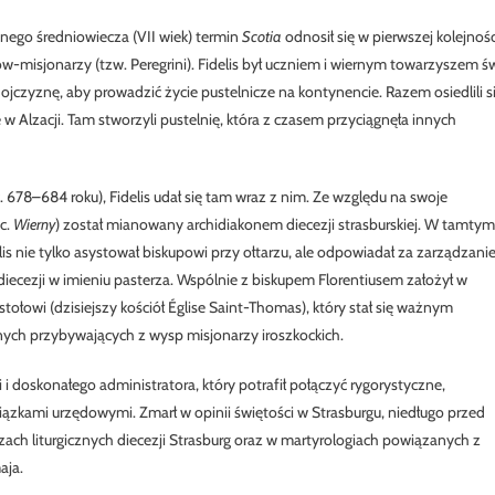
snego średniowiecza (VII wiek) termin
Scotia
odnosił się w pierwszej kolejnośc
w-misjonarzy (tzw. Peregrini). Fidelis był uczniem i wiernym towarzyszem ś
ił ojczyznę, aby prowadzić życie pustelnicze na kontynencie. Razem osiedlili s
 w Alzacji. Tam stworzyli pustelnię, która z czasem przyciągnęła innych
. 678–684 roku), Fidelis udał się tam wraz z nim. Ze względu na swoje
ac.
Wierny
) został mianowany archidiakonem diecezji strasburskiej. W tamtym
lis nie tylko asystował biskupowi przy ołtarzu, ale odpowiadał za zarządzani
diecezji w imieniu pasterza. Wspólnie z biskupem Florentiusem założył w
ołowi (dzisiejszy kościół Église Saint-Thomas), który stał się ważnym
nych przybywających z wysp misjonarzy iroszkockich.
 i doskonałego administratora, który potrafił połączyć rygorystyczne,
zkami urzędowymi. Zmarł w opinii świętości w Strasburgu, niedługo przed
zach liturgicznych diecezji Strasburg oraz w martyrologiach powiązanych z
aja.