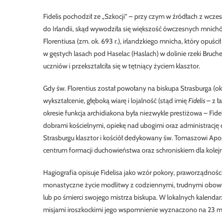
Fidelis pochodził ze „Szkocji” – przy czym w źródłach z wcze
do Irlandii, skąd wywodziła się większość ówczesnych mnichó
Florentiusa
(zm. ok. 693 r.), irlandzkiego mnicha, który opuśc
w gęstych lasach pod Haselac (Haslach) w dolinie rzeki Bruche
uczniów i przekształciła się w tętniący życiem klasztor.
Gdy św. Florentius został powołany na biskupa Strasburga (ok
wykształcenie, głęboką wiarę i lojalność (stąd imię
Fidelis
– z ł
okresie funkcja archidiakona była niezwykle prestiżowa – Fide
dobrami kościelnymi, opiekę nad ubogimi oraz administrację 
Strasburgu klasztor i kościół dedykowany św. Tomaszowi Apost
centrum formacji duchowieństwa oraz schroniskiem dla kolej
Hagiografia opisuje Fidelisa jako wzór pokory, praworządności
monastyczne życie modlitwy z codziennymi, trudnymi obowią
lub po śmierci swojego mistrza biskupa. W lokalnych kalendar
misjami iroszkockimi jego wspomnienie wyznaczono na 23 m