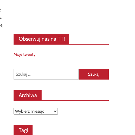
i
w.
ię
Obserwuj nas na TT!
Moje tweety
e
Szukaj:
Archiwa
Archiwa
Tagi