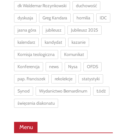
dk Waldemar Rozynkowski
duchowość
dyskusja
Greg Kandara
homilia
IDC
jasna góra
jubileusz
Jubileusz 2025
kalendarz
kandydat
kazanie
Komisja teologiczna
Komunikat
Konferencja
news
Nysa
OFDS
pap. Franciszek
rekolekcje
statystyki
Synod
Wydanictwo Bernardinum
Łódź
święcenia diakonatu
Menu