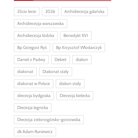
25cio lecie
2026
Archidiecezja gdańska
Archidiecezja warszawska
Archidiecezja łódzka
Benedykt XVI
Bp Grzegorz Ryś
Bp Krzysztof Włodarczyk
Daniel z Padwy
Dekret
diakon
diakonat
Diakonat stały
diakonat w Polsce
diakon stały
diecezja bydgoska
Diecezja kielecka
Diecezja legnicka
Diecezja zielonogórsko-gorzowska
dk Adam Runiewicz