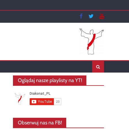
Oglądaj nasze playlisty na YT!
Obserwuj nas na FB!