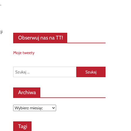
,
ji
Obserwuj nas na TT!
Moje tweety
Szukaj:
Archiwa
Archiwa
Tagi