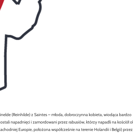
Reinelde (Reinhilde) z Saintes – młoda, dobroczynna kobieta, wiodąca bardzo
zostali napadnięci i zamordowani przez rabusiów, którzy napadli na kościół o
zachodniej Europie, położona współcześnie na terenie Holandii i Belgii) przez