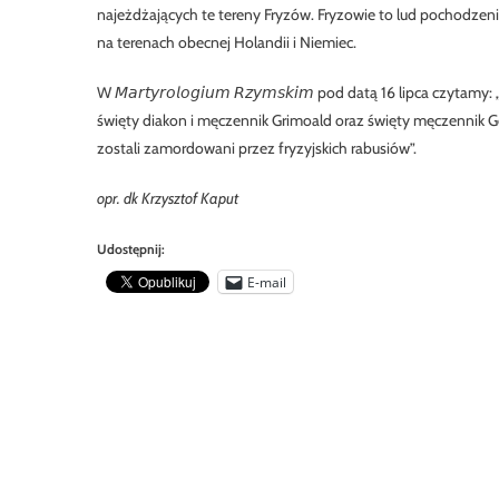
najeżdżających te tereny Fryzów. Fryzowie to lud pochodze
na terenach obecnej Holandii i Niemiec.
W 𝘔𝘢𝘳𝘵𝘺𝘳𝘰𝘭𝘰𝘨𝘪𝘶𝘮 𝘙𝘻𝘺𝘮𝘴𝘬𝘪𝘮 pod datą 16 lipca czy
święty diakon i męczennik Grimoald oraz święty męczennik Gon
zostali zamordowani przez fryzyjskich rabusiów”.
opr. dk Krzysztof Kaput
Udostępnij:
E-mail