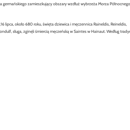
nia germańskiego zamieszkujący obszary wzdłuż wybrzeża Morza Północnego
tamy: „16 lipca, około 680 roku, święta dziewica i męczennica Raineldis, Reineldis,
dulf, sługa, zginęli śmiercią męczeńską w Saintes w Hainaut. Według tradyc