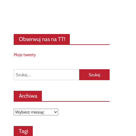
Obserwuj nas na TT!
Moje tweety
Szukaj:
Archiwa
Archiwa
Tagi