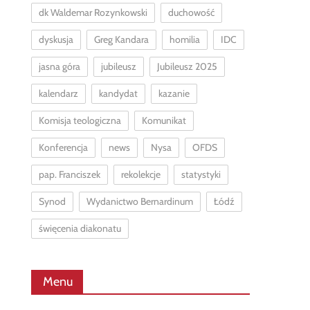
dk Waldemar Rozynkowski
duchowość
dyskusja
Greg Kandara
homilia
IDC
jasna góra
jubileusz
Jubileusz 2025
kalendarz
kandydat
kazanie
Komisja teologiczna
Komunikat
Konferencja
news
Nysa
OFDS
pap. Franciszek
rekolekcje
statystyki
Synod
Wydanictwo Bernardinum
Łódź
święcenia diakonatu
Menu