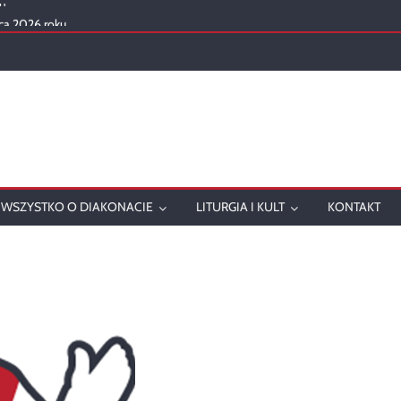
ca 2026 roku
mowanie
onatu w 2025 roku
ch
WSZYSTKO O DIAKONACIE
LITURGIA I KULT
KONTAKT