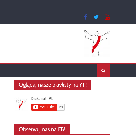
Oglądaj nasze playlisty na YT!
Obserwuj nas na FB!