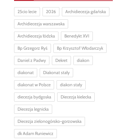
25cio lecie
2026
Archidiecezja gdańska
Archidiecezja warszawska
Archidiecezja łódzka
Benedykt XVI
Bp Grzegorz Ryś
Bp Krzysztof Włodarczyk
Daniel z Padwy
Dekret
diakon
diakonat
Diakonat stały
diakonat w Polsce
diakon stały
diecezja bydgoska
Diecezja kielecka
Diecezja legnicka
Diecezja zielonogórsko-gorzowska
dk Adam Runiewicz