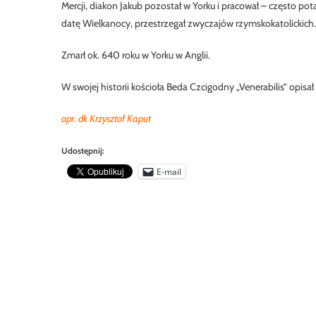
Mercji, diakon Jakub pozostał w Yorku i pracował – często pota
datę Wielkanocy, przestrzegał zwyczajów rzymskokatolickich.
Zmarł ok. 640 roku w Yorku w Anglii.
W swojej historii kościoła Beda Czcigodny „Venerabilis” opisa
opr. dk Krzysztof Kaput
Udostępnij:
E-mail