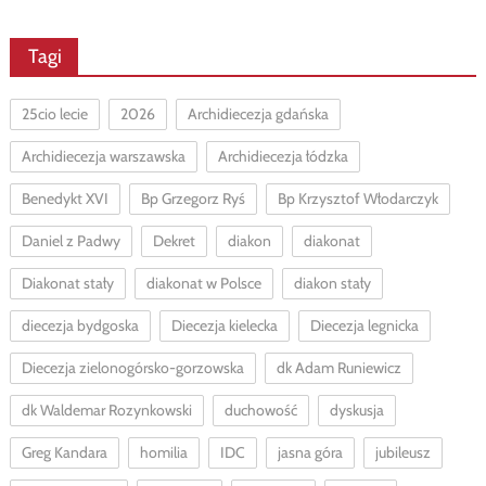
Tagi
25cio lecie
2026
Archidiecezja gdańska
Archidiecezja warszawska
Archidiecezja łódzka
Benedykt XVI
Bp Grzegorz Ryś
Bp Krzysztof Włodarczyk
Daniel z Padwy
Dekret
diakon
diakonat
Diakonat stały
diakonat w Polsce
diakon stały
diecezja bydgoska
Diecezja kielecka
Diecezja legnicka
Diecezja zielonogórsko-gorzowska
dk Adam Runiewicz
dk Waldemar Rozynkowski
duchowość
dyskusja
Greg Kandara
homilia
IDC
jasna góra
jubileusz