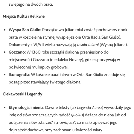
świętego na dwóch braci.
Miejsca Kultu i Relikwie
Wyspa San Giulio:
Początkowo Julian miał zostać pochowany obok
brata w kościele na słynnej wyspie jeziora Orta (Isola San Giulio).
Dokumenty z VI/VII wieku nazywają ją
Insula Iuliani
(Wyspą Juliana).
Gozzano:
W 1360 roku szczątki diakona przeniesiono do
miejscowości Gozzano (niedaleko Novary), gdzie spoczywają w
poświęconej mu kaplicy grobowej.
Ikonografia:
W kościele parafialnym w Orta San Giulio znajduje się
posąg przedstawiający świętego diakona.
Ciekawostki i Legendy
Etymologia imienia:
Dawne teksty (jak
Legenda Aurea
) wywodziły jego
imię od słów oznaczających radość (
jubilus
) dążącą do nieba lub od
połączenia słów „starzec” i „nowicjusz”, co miało opisywać jego
dojrzałość duchową przy zachowaniu świeżości wiary.