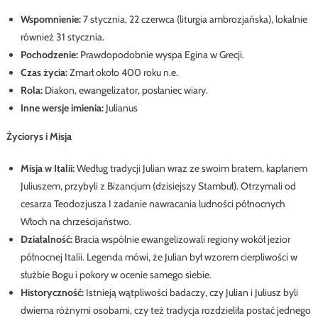
Wspomnienie:
7 stycznia, 22 czerwca (liturgia ambrozjańska), lokalnie
również 31 stycznia.
Pochodzenie:
Prawdopodobnie wyspa Egina w Grecji.
Czas życia:
Zmarł około 400 roku n.e.
Rola:
Diakon, ewangelizator, posłaniec wiary.
Inne wersje imienia:
Julianus
Życiorys i Misja
Misja w Italii:
Według tradycji Julian wraz ze swoim bratem, kapłanem
Juliuszem, przybyli z Bizancjum (dzisiejszy Stambuł). Otrzymali od
cesarza Teodozjusza I zadanie nawracania ludności północnych
Włoch na chrześcijaństwo.
Działalność:
Bracia wspólnie ewangelizowali regiony wokół jezior
północnej Italii. Legenda mówi, że Julian był wzorem cierpliwości w
służbie Bogu i pokory w ocenie samego siebie.
Historyczność:
Istnieją wątpliwości badaczy, czy Julian i Juliusz byli
dwiema różnymi osobami, czy też tradycja rozdzieliła postać jednego