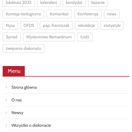
Jubileusz 2025
kalendarz
kandydat
kazanie
Komisja teologiczna
Komunikat
Konferencja
news
Nysa
OFDS
pap. Franciszek
rekolekcje
statystyki
Synod
Wydanictwo Bernardinum
Łódź
święcenia diakonatu
Menu
Strona główna
O nas
Newsy
Wszystko o diakonacie