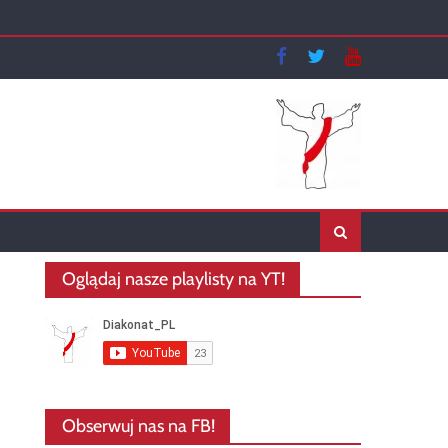
Oglądaj nasze playlisty na YT!
Obserwuj nas na FB!