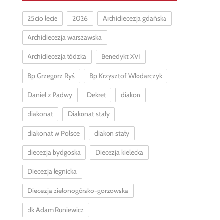
25cio lecie
2026
Archidiecezja gdańska
Archidiecezja warszawska
Archidiecezja łódzka
Benedykt XVI
Bp Grzegorz Ryś
Bp Krzysztof Włodarczyk
Daniel z Padwy
Dekret
diakon
diakonat
Diakonat stały
diakonat w Polsce
diakon stały
diecezja bydgoska
Diecezja kielecka
Diecezja legnicka
Diecezja zielonogórsko-gorzowska
dk Adam Runiewicz