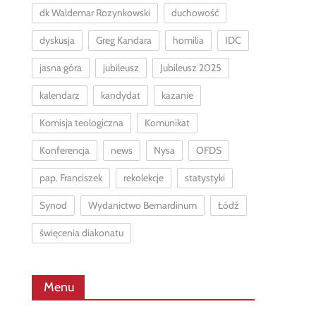
dk Waldemar Rozynkowski
duchowość
dyskusja
Greg Kandara
homilia
IDC
jasna góra
jubileusz
Jubileusz 2025
kalendarz
kandydat
kazanie
Komisja teologiczna
Komunikat
Konferencja
news
Nysa
OFDS
pap. Franciszek
rekolekcje
statystyki
Synod
Wydanictwo Bernardinum
Łódź
święcenia diakonatu
Menu