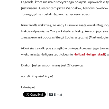
Legenda, która nie ma historycznego pokrycia, opowiada o ty
Justinusem i Crescentem przez Wandalów, Alanów i Swebów (łac.
Turyngii, gdzie zostali złapani, zamęczeni i ścięci.
Inne źródła wskazują, że kiedy Hunowie zaatakowali Moguncję,
trakcie odprawiania Mszy w katedrze, biskup Aureus, jego sios
zmasakrowani podczas liturgii Eucharystycznej (Martyrologi
Mówi się, że odkrycie szczątków biskupa Aureusa i jego towa
wieku miasta Heiligenstadt (obecnie
Heilbad Heiligenstadt
) 
Diakon Justyn wspominany jest 27 czerwca.
opr. dk. Krzysztof Kaput
Udostępnij:
E-mail