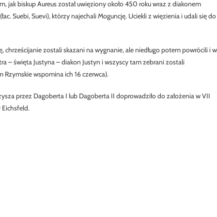
m, jak biskup Aureus został uwięziony około 450 roku wraz z diakonem
 Suebi, Suevi), którzy najechali Moguncję. Uciekli z więzienia i udali się do
 chrześcijanie zostali skazani na wygnanie, ale niedługo potem powrócili i w
tra – święta Justyna – diakon Justyn i wszyscy tam zebrani zostali
um Rzymskie wspomina ich 16 czerwca).
rzysza przez Dagoberta I lub Dagoberta II doprowadziło do założenia w VII
w Eichsfeld.