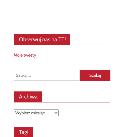
Obserwuj nas na TT!
Moje tweety
Szukaj:
Archiwa
Archiwa
Tagi