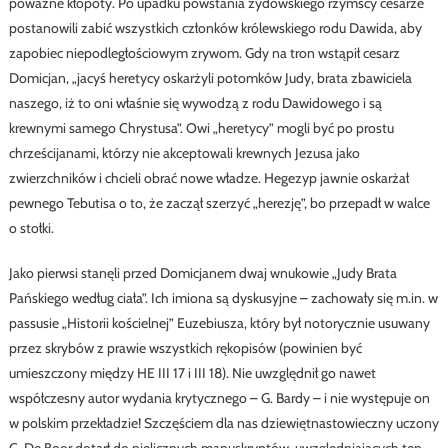
poważne kłopoty. Po upadku powstania żydowskiego rzymscy cesarze
postanowili zabić wszystkich członków królewskiego rodu Dawida, aby
zapobiec niepodległościowym zrywom. Gdy na tron wstąpił cesarz
Domicjan, „jacyś heretycy oskarżyli potomków Judy, brata zbawiciela
naszego, iż to oni właśnie się wywodzą z rodu Dawidowego i są
krewnymi samego Chrystusa”. Owi „heretycy” mogli być po prostu
chrześcijanami, którzy nie akceptowali krewnych Jezusa jako
zwierzchników i chcieli obrać nowe władze. Hegezyp jawnie oskarżał
pewnego Tebutisa o to, że zaczął szerzyć „herezję”, bo przepadł w walce
o stołki.
Jako pierwsi stanęli przed Domicjanem dwaj wnukowie „Judy Brata
Pańskiego według ciała”. Ich imiona są dyskusyjne – zachowały się m.in. w
passusie „Historii kościelnej” Euzebiusza, który był notorycznie usuwany
przez skrybów z prawie wszystkich rękopisów (powinien być
umieszczony między HE III 17 i III 18). Nie uwzględnił go nawet
współczesny autor wydania krytycznego – G. Bardy – i nie występuje on
w polskim przekładzie! Szczęściem dla nas dziewiętnastowieczny uczony