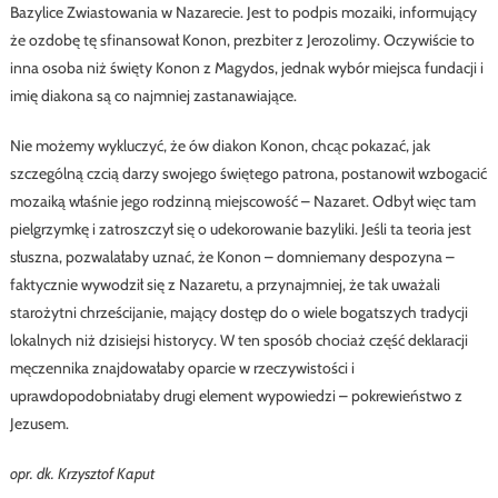
Bazylice Zwiastowania w Nazarecie. Jest to podpis mozaiki, informujący
że ozdobę tę sfinansował Konon, prezbiter z Jerozolimy. Oczywiście to
inna osoba niż święty Konon z Magydos, jednak wybór miejsca fundacji i
imię diakona są co najmniej zastanawiające.
Nie możemy wykluczyć, że ów diakon Konon, chcąc pokazać, jak
szczególną czcią darzy swojego świętego patrona, postanowił wzbogacić
mozaiką właśnie jego rodzinną miejscowość – Nazaret. Odbył więc tam
pielgrzymkę i zatroszczył się o udekorowanie bazyliki. Jeśli ta teoria jest
słuszna, pozwalałaby uznać, że Konon – domniemany despozyna –
faktycznie wywodził się z Nazaretu, a przynajmniej, że tak uważali
starożytni chrześcijanie, mający dostęp do o wiele bogatszych tradycji
lokalnych niż dzisiejsi historycy. W ten sposób chociaż część deklaracji
męczennika znajdowałaby oparcie w rzeczywistości i
uprawdopodobniałaby drugi element wypowiedzi – pokrewieństwo z
Jezusem.
opr. dk. Krzysztof Kaput