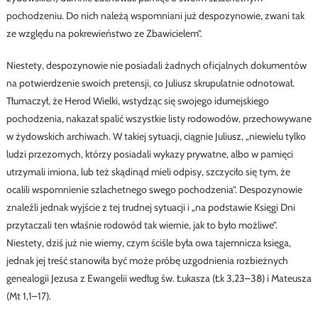
pochodzeniu. Do nich należą wspomniani już despozynowie, zwani tak
ze względu na pokrewieństwo ze Zbawicielem”.
Niestety, despozynowie nie posiadali żadnych oficjalnych dokumentów
na potwierdzenie swoich pretensji, co Juliusz skrupulatnie odnotował.
Tłumaczył, że Herod Wielki, wstydząc się swojego idumejskiego
pochodzenia, nakazał spalić wszystkie listy rodowodów, przechowywane
w żydowskich archiwach. W takiej sytuacji, ciągnie Juliusz, „niewielu tylko
ludzi przezornych, którzy posiadali wykazy prywatne, albo w pamięci
utrzymali imiona, lub też skądinąd mieli odpisy, szczyciło się tym, że
ocalili wspomnienie szlachetnego swego pochodzenia”. Despozynowie
znaleźli jednak wyjście z tej trudnej sytuacji i „na podstawie Księgi Dni
przytaczali ten właśnie rodowód tak wiernie, jak to było możliwe”.
Niestety, dziś już nie wiemy, czym ściśle była owa tajemnicza księga,
jednak jej treść stanowiła być może próbę uzgodnienia rozbieżnych
genealogii Jezusa z Ewangelii według św. Łukasza (Łk 3,23–38) i Mateusza
(Mt 1,1–17).