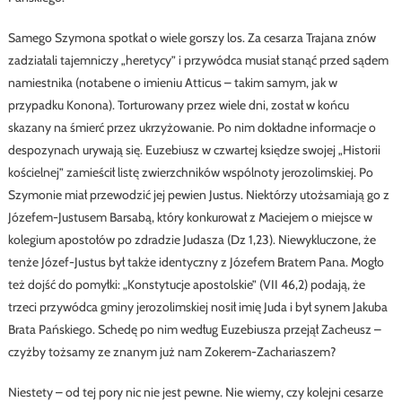
Samego Szymona spotkał o wiele gorszy los. Za cesarza Trajana znów
zadziałali tajemniczy „heretycy” i przywódca musiał stanąć przed sądem
namiestnika (notabene o imieniu Atticus – takim samym, jak w
przypadku Konona). Torturowany przez wiele dni, został w końcu
skazany na śmierć przez ukrzyżowanie. Po nim dokładne informacje o
despozynach urywają się. Euzebiusz w czwartej księdze swojej „Historii
kościelnej” zamieścił listę zwierzchników wspólnoty jerozolimskiej. Po
Szymonie miał przewodzić jej pewien Justus. Niektórzy utożsamiają go z
Józefem-Justusem Barsabą, który konkurował z Maciejem o miejsce w
kolegium apostołów po zdradzie Judasza (Dz 1,23). Niewykluczone, że
tenże Józef-Justus był także identyczny z Józefem Bratem Pana. Mogło
też dojść do pomyłki: „Konstytucje apostolskie” (VII 46,2) podają, że
trzeci przywódca gminy jerozolimskiej nosił imię Juda i był synem Jakuba
Brata Pańskiego. Schedę po nim według Euzebiusza przejął Zacheusz –
czyżby tożsamy ze znanym już nam Zokerem-Zachariaszem?
Niestety – od tej pory nic nie jest pewne. Nie wiemy, czy kolejni cesarze