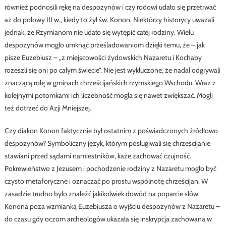
również podnosili rękę na despozynów i czy rodowi udało się przetrwać
aż do połowy III w., kiedy to żył św. Konon. Niektórzy historycy uważali
jednak, że Rzymianom nie udało się wytępić całej rodziny. Wielu
despozynów mogło umknąć prześladowaniom dzięki temu, że – jak
pisze Euzebiusz – „z miejscowości żydowskich Nazaretu i Kochaby
rozeszli się oni po całym świecie”. Nie jest wykluczone, że nadal odgrywali
znaczącą rolę w gminach chrześcijańskich rzymskiego Wschodu. Wraz z
kolejnymi potomkami ich liczebność mogła się nawet zwiększać. Mogli
też dotrzeć do Azji Mniejszej.
Czy diakon Konon faktycznie był ostatnim z poświadczonych źródłowo
despozynów? Symboliczny język, którym posługiwali się chrześcijanie
stawiani przed sądami namiestników, każe zachować czujność.
Pokrewieństwo z Jezusem i pochodzenie rodziny z Nazaretu mogło być
czysto metaforyczne i oznaczać po prostu wspólnotę chrześcijan. W
zasadzie trudno było znaleźć jakikolwiek dowód na poparcie słów
Konona poza wzmianką Euzebiusza o wyjściu despozynów z Nazaretu –
do czasu gdy oczom archeologów ukazała się inskrypcja zachowana w