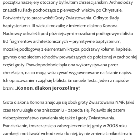
początku naszej ery otoczony był kultem chrześcijańskim. Archeolodzy
znaleźli tu ślady pochodzące z pierwszych wieków po Chrystusie.
Potwierdziły to prace wokół Groty Zwiastowania. Odkryto ślady
baptysterium z III wieku i mozaikę z imieniem diakona Konona.
Naukowcy odnaleźli pod późniejszymi mozaikami podłogowymi blisko
80 fragmentów architektonicznych – prymitywne baptysterium,
mozaikę podłogową z elementami krzyża, podstawy kolumn, kapitele,
gzymsy oraz siedem schodów prowadzących do położonej w zachodniej
części groty. Prawdopodobnie była ona wykorzystywana przez
chrześcijan, na co mogą wskazywać wygrawerowane na ścianie napisy.
Ich opracowaniem zajął się biblista Emanuele Testa. Jeden z napisów
brzmi: „𝗞𝗼𝗻𝗼𝗻, 𝗱𝗶𝗮𝗸𝗼𝗻 𝗝𝗲𝗿𝗼𝘇𝗼𝗹𝗶𝗺𝘆”.
Grota diakona Konona znajduje się obok groty Zwiastowania NMP. Jakiś
czas temu uległa ona zniszczeniu – zapadła się. Pojawiło się zatem
niebezpieczeństwo zawalenia się także i groty Zwiastowania.
Franciszkanie, troszcząc się o zabezpieczenie tej groty w 2008 roku
zamknęli możliwość wchodzenia do niej, by nie zmieniać mikroklimatu