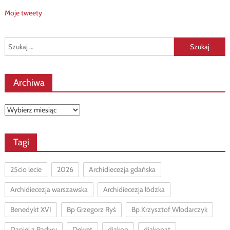
Moje tweety
Szukaj:
Archiwa
Archiwa
Tagi
25cio lecie
2026
Archidiecezja gdańska
Archidiecezja warszawska
Archidiecezja łódzka
Benedykt XVI
Bp Grzegorz Ryś
Bp Krzysztof Włodarczyk
Daniel z Padwy
Dekret
diakon
diakonat