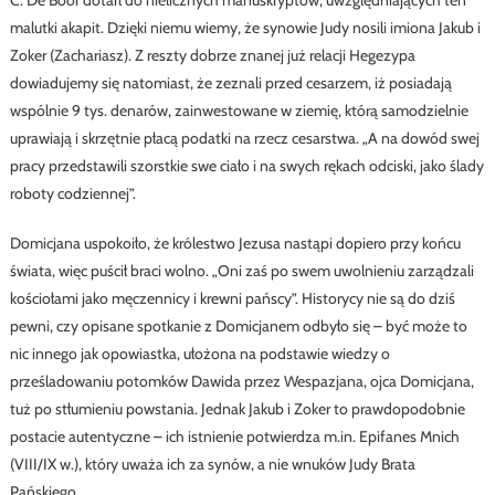
C. De Boor dotarł do nielicznych manuskryptów, uwzględniających ten
malutki akapit. Dzięki niemu wiemy, że synowie Judy nosili imiona Jakub i
Zoker (Zachariasz). Z reszty dobrze znanej już relacji Hegezypa
dowiadujemy się natomiast, że zeznali przed cesarzem, iż posiadają
wspólnie 9 tys. denarów, zainwestowane w ziemię, którą samodzielnie
uprawiają i skrzętnie płacą podatki na rzecz cesarstwa. „A na dowód swej
pracy przedstawili szorstkie swe ciało i na swych rękach odciski, jako ślady
roboty codziennej”.
Domicjana uspokoiło, że królestwo Jezusa nastąpi dopiero przy końcu
świata, więc puścił braci wolno. „Oni zaś po swem uwolnieniu zarządzali
kościołami jako męczennicy i krewni pańscy”. Historycy nie są do dziś
pewni, czy opisane spotkanie z Domicjanem odbyło się – być może to
nic innego jak opowiastka, ułożona na podstawie wiedzy o
prześladowaniu potomków Dawida przez Wespazjana, ojca Domicjana,
tuż po stłumieniu powstania. Jednak Jakub i Zoker to prawdopodobnie
postacie autentyczne – ich istnienie potwierdza m.in. Epifanes Mnich
(VIII/IX w.), który uważa ich za synów, a nie wnuków Judy Brata
Pańskiego.