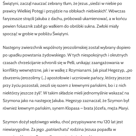
Świątyni, zaczął nauczać zebrany tłum, że Jezus „siedzi w niebie po
prawicy Wielkiej Potęgi i przyjdzie na obłokach niebieskich”. Wówczas
faryzeusze strącili Jakuba z dachu, próbowali ukamienować, a w końcu
pewien folusznik zabił go wałkiem do obróbki sukna. Zwłoki miały
spocząć w grobie w pobliżu Świątyni.
Następny zwierzchnik wspólnoty jerozolimskiej został wybrany dopiero
po upadku powstania żydowskiego. W tych niespokojnych i okrutnych
czasach chrześcijanie schronili się w Pelli, unikając zaangażowania w
konflikty wewnętrzne, jak i w walkę z Rzymianami. Jak pisał Hegezyp, „po
zburzeniu Jerozolimy (…) apostołowie i uczniowie pańscy, którzy jeszcze
przy życiu pozostali, zeszli się razem z krewnymi pańskimi, bo i z nich
niektórzy jeszcze żyli”. W takim składzie mieli jednomyślnie wskazać na
Szymona jako na następcę Jakuba. Hegezyp zaznaczał, że Szymon był
również krewnym pańskim, synem Klopasa – brata Józefa, męża Maryi.
Szymon dożył sędziwego wieku, choć przypisywane mu 120 lat jest
niewiarygodne. Za jego „patriarchatu” rodzina Jezusa popadła w