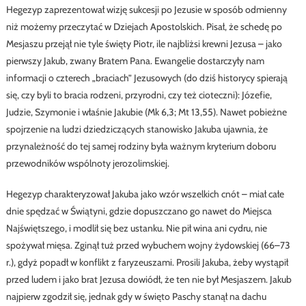
Hegezyp zaprezentował wizję sukcesji po Jezusie w sposób odmienny
niż możemy przeczytać w Dziejach Apostolskich. Pisał, że schedę po
Mesjaszu przejął nie tyle święty Piotr, ile najbliżsi krewni Jezusa – jako
pierwszy Jakub, zwany Bratem Pana. Ewangelie dostarczyły nam
informacji o czterech „braciach” Jezusowych (do dziś historycy spierają
się, czy byli to bracia rodzeni, przyrodni, czy też cioteczni): Józefie,
Judzie, Szymonie i właśnie Jakubie (Mk 6,3; Mt 13,55). Nawet pobieżne
spojrzenie na ludzi dziedziczących stanowisko Jakuba ujawnia, że
przynależność do tej samej rodziny była ważnym kryterium doboru
przewodników wspólnoty jerozolimskiej.
Hegezyp charakteryzował Jakuba jako wzór wszelkich cnót – miał całe
dnie spędzać w Świątyni, gdzie dopuszczano go nawet do Miejsca
Najświętszego, i modlił się bez ustanku. Nie pił wina ani cydru, nie
spożywał mięsa. Zginął tuż przed wybuchem wojny żydowskiej (66–73
r.), gdyż popadł w konflikt z faryzeuszami. Prosili Jakuba, żeby wystąpił
przed ludem i jako brat Jezusa dowiódł, że ten nie był Mesjaszem. Jakub
najpierw zgodził się, jednak gdy w święto Paschy stanął na dachu