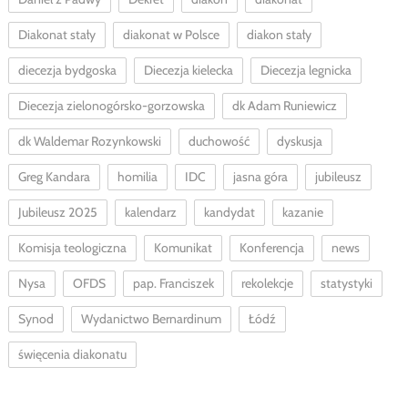
Diakonat stały
diakonat w Polsce
diakon stały
diecezja bydgoska
Diecezja kielecka
Diecezja legnicka
Diecezja zielonogórsko-gorzowska
dk Adam Runiewicz
dk Waldemar Rozynkowski
duchowość
dyskusja
Greg Kandara
homilia
IDC
jasna góra
jubileusz
Jubileusz 2025
kalendarz
kandydat
kazanie
Komisja teologiczna
Komunikat
Konferencja
news
Nysa
OFDS
pap. Franciszek
rekolekcje
statystyki
Synod
Wydanictwo Bernardinum
Łódź
święcenia diakonatu