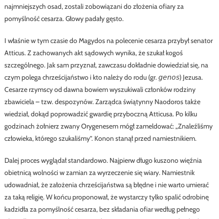
najmniejszych osad, zostali zobowiązani do złożenia ofiary za
pomyślność cesarza. Głowy padały gęsto.
I właśnie w tym czasie do Magydos na polecenie cesarza przybył senator
Atticus. Z zachowanych akt sądowych wynika, że szukał kogoś
szczególnego. Jak sam przyznał, zawczasu dokładnie dowiedział się, na
czym polega chrześcijaństwo i kto należy do rodu (gr. 𝘨𝘦𝘯𝘰𝘴) Jezusa.
Cesarze rzymscy od dawna bowiem wyszukiwali członków rodziny
zbawiciela – tzw. despozynów. Zarządca świątynny Naodoros także
wiedział, dokąd poprowadzić gwardię przyboczną Atticusa. Po kilku
godzinach żołnierz zwany Orygenesem mógł zameldować: „Znaleźliśmy
człowieka, którego szukaliśmy”. Konon stanął przed namiestnikiem.
Dalej proces wyglądał standardowo. Najpierw długo kuszono więźnia
obietnicą wolności w zamian za wyrzeczenie się wiary. Namiestnik
udowadniał, że założenia chrześcijaństwa są błędne i nie warto umierać
za taką religię. W końcu proponował, że wystarczy tylko spalić odrobinę
kadzidła za pomyślność cesarza, bez składania ofiar według pełnego