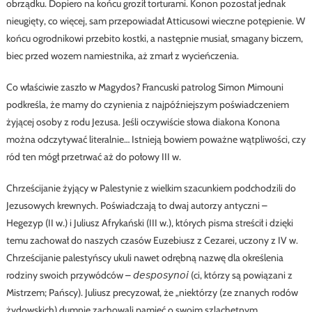
obrządku. Dopiero na końcu groził torturami. Konon pozostał jednak
nieugięty, co więcej, sam przepowiadał Atticusowi wieczne potępienie. W
końcu ogrodnikowi przebito kostki, a następnie musiał, smagany biczem,
biec przed wozem namiestnika, aż zmarł z wycieńczenia.
Co właściwie zaszło w Magydos? Francuski patrolog Simon Mimouni
podkreśla, że mamy do czynienia z najpóźniejszym poświadczeniem
żyjącej osoby z rodu Jezusa. Jeśli oczywiście słowa diakona Konona
można odczytywać literalnie… Istnieją bowiem poważne wątpliwości, czy
ród ten mógł przetrwać aż do połowy III w.
Chrześcijanie żyjący w Palestynie z wielkim szacunkiem podchodzili do
Jezusowych krewnych. Poświadczają to dwaj autorzy antyczni –
Hegezyp (II w.) i Juliusz Afrykański (III w.), których pisma streścił i dzięki
temu zachował do naszych czasów Euzebiusz z Cezarei, uczony z IV w.
Chrześcijanie palestyńscy ukuli nawet odrębną nazwę dla określenia
rodziny swoich przywódców – 𝘥𝘦𝘴𝘱𝘰𝘴𝘺𝘯𝘰𝘪 (ci, którzy są powiązani z
Mistrzem; Pańscy). Juliusz precyzował, że „niektórzy (ze znanych rodów
żydowskich) dumnie zachowali pamięć o swoim szlachetnym