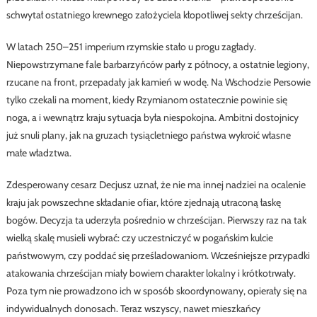
schwytał ostatniego krewnego założyciela kłopotliwej sekty chrześcijan.
W latach 250–251 imperium rzymskie stało u progu zagłady.
Niepowstrzymane fale barbarzyńców parły z północy, a ostatnie legiony,
rzucane na front, przepadały jak kamień w wodę. Na Wschodzie Persowie
tylko czekali na moment, kiedy Rzymianom ostatecznie powinie się
noga, a i wewnątrz kraju sytuacja była niespokojna. Ambitni dostojnicy
już snuli plany, jak na gruzach tysiącletniego państwa wykroić własne
małe władztwa.
Zdesperowany cesarz Decjusz uznał, że nie ma innej nadziei na ocalenie
kraju jak powszechne składanie ofiar, które zjednają utraconą łaskę
bogów. Decyzja ta uderzyła pośrednio w chrześcijan. Pierwszy raz na tak
wielką skalę musieli wybrać: czy uczestniczyć w pogańskim kulcie
państwowym, czy poddać się prześladowaniom. Wcześniejsze przypadki
atakowania chrześcijan miały bowiem charakter lokalny i krótkotrwały.
Poza tym nie prowadzono ich w sposób skoordynowany, opierały się na
indywidualnych donosach. Teraz wszyscy, nawet mieszkańcy