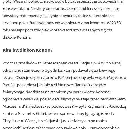
groty. Wezwali ponadto naukowców by zabezpieczyć ją odpowiednimi
konserwantami. Niestety procesu niszczenia struktury skały nie da się
powstrzymać, można go jedynie spowolnić, co też skutecznie jest
czynione przez Franciszkanów we współpracy z naukowcami. W 2020
roku nastąpił początek prac konserwatorskich związanych z grotą
diakona Konona.
𝗞𝗶𝗺 𝗯𝘆ł 𝗱𝗶𝗮𝗸𝗼𝗻 𝗞𝗼𝗻𝗼𝗻?
Podczas prześladowań, które rozpętał cesarz Decjusz, w Azji Mniejszej
schwytano i zamęczono ogrodnika, który podawał się za krewnego
Jezusa. Okazuje się, że członków Pańskiej rodziny było więcej. Magydos w
Pamfilii, południowej krainie Azji Mniejszej. Tam koń zarządcy
świątynnego Naodorosa na rzemiennym pasku wlecze Konona –
ogrodnika z cesarskiej posiadłości. Mężczyzna staje przed namiestnikiem
Atticusem. „Kim jesteś i skąd pochodzisz?” – pyta Rzymianin. „Pochodzę
z miasta Nazaret w Galilei, jestem spokrewniony [gr. 𝘴𝘺𝘯𝘨𝘦𝘯𝘦𝘴] z
Chrystusem. Wiarę [chrześcijańską] odziedziczyłem po moich
przodkach”. Atticus miał powody do zadowolenia – prawdopodobnie