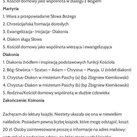
5. Kościół domowy jako wspólnota w dialogu z Bogiem
Martyria
1. Wiara a przepowiadanie Słowa Bożego
2. Chrześcijańska formacja dorosłych
3. Ewangelizacja- Inicjacja- Diakonia
4. Diakon sługą Słowa
5. Kościół domowy jako wspólnota wierząca i ewangelizująca
Diakonia
1. Diakonia źródłem i inspiracją podstawowych funkcji Kościoła
2. Bóg-Stwórca – Szatan – Adam – Chrystus – Maryja. U źródeł diakonii
3. Chrystus-Diakon w misterium Paschy (a) (bp Zbigniew Kiernikowski)
4. Chrystus-Diakon w misterium Paschy (b) (bp Zbigniew Kiernikowski)
5. Rodzina/Kościół domowy wspólnotą w służbie człowieka
Zakończenie: Koinonia
Zachęcam do lektury książki. Niestety ukazała się ona w niewielkim
nakładzie. Posiadam pewną liczbę książek, które mogę odstąpić, koszt
20 zł. Osoby zainteresowane proszę o informacje na adres mailowy:
wr@umk.pl z podaniem adresu, na który mam wysłać książkę.