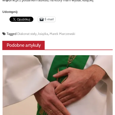
Udostępnij:
E-mail
Tagged
Diakonat stały
,
książka
,
Marek Marczewski
Podobne artykuły