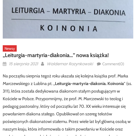
Newsy
„Leiturgia-martyria-diakonia…” nowa książka!
Posted
Author
15 sierpnia 2021
Waldemar Rozynkowski
Comment(0)
on
Na początku sierpnia tegoż roku ukazała się kolejna książka prof. Marka
Marczewskiego z Lublina pt. „
Leiturgia-martyria-diakonia. Koinonia
” (ss.
311), która została dedykowana diakonom stałym posługującym w
Kościele w Polsce. Przypomnijmy, że prof. M. Marczewski to teolog i
pedagog pastoralny, który od początku lat 70. XX wieku interesuje się
powołaniem diakona stałego. Opublikował on szereg tekstów
poświęconych diakonatowi stałemu. Przez wiele lat był główną osobą w
naszym kraju, która informowała o takim powołaniu w Kościele oraz