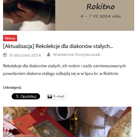
Newsy
[Aktualizacja] Rekolekcje dla diakonów stałych…
Author
Posted
Waldemar Rozynkowski
10 stycznia 2024
on
Rekolekcje dla diakonów stałych, ich rodzin i osób zainteresowanych
powołaniem diakona stałego odbędą się w w lipcu br. w Rokitnie.
Udostępnij:
E-mail