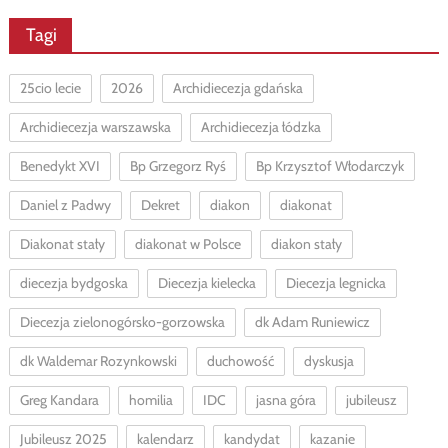
Tagi
25cio lecie
2026
Archidiecezja gdańska
Archidiecezja warszawska
Archidiecezja łódzka
Benedykt XVI
Bp Grzegorz Ryś
Bp Krzysztof Włodarczyk
Daniel z Padwy
Dekret
diakon
diakonat
Diakonat stały
diakonat w Polsce
diakon stały
diecezja bydgoska
Diecezja kielecka
Diecezja legnicka
Diecezja zielonogórsko-gorzowska
dk Adam Runiewicz
dk Waldemar Rozynkowski
duchowość
dyskusja
Greg Kandara
homilia
IDC
jasna góra
jubileusz
Jubileusz 2025
kalendarz
kandydat
kazanie