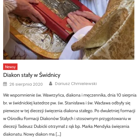
Newsy
Diakon stały w Świdnicy
Author
Posted
Dariusz Chmielewski
26 sierpnia 2020
on
We wspomnienie św. Wawrzyńca, diakona i męczennika, dnia 10 sierpnia
br. w świdnickiej katedrze pw. św. Stanisława i św. Wacława odbyły się
pierwsze w tej diecezji święcenia diakona stałego. Po dwuletniej formacji
w Ośrodku Formacji Diakonów Stałych i stosownym przygotowaniu w
diecezji Tadeusz Dubicki otrzymał z rąk bp. Marka Mendyka święcenia
diakonatu. Nowy diakon ma […]