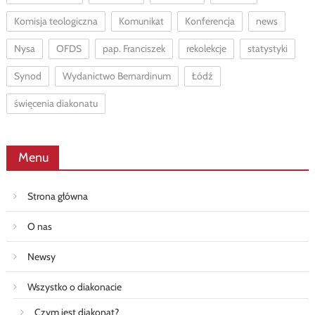
Komisja teologiczna
Komunikat
Konferencja
news
Nysa
OFDS
pap. Franciszek
rekolekcje
statystyki
Synod
Wydanictwo Bernardinum
Łódź
święcenia diakonatu
Menu
Strona główna
O nas
Newsy
Wszystko o diakonacie
Czym jest diakonat?