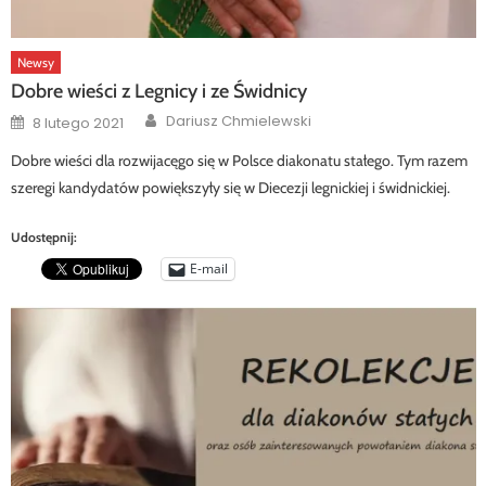
Newsy
Dobre wieści z Legnicy i ze Świdnicy
Author
Posted
Dariusz Chmielewski
8 lutego 2021
on
Dobre wieści dla rozwijacęgo się w Polsce diakonatu stałego. Tym razem
szeregi kandydatów powiększyły się w Diecezji legnickiej i świdnickiej.
Udostępnij:
E-mail