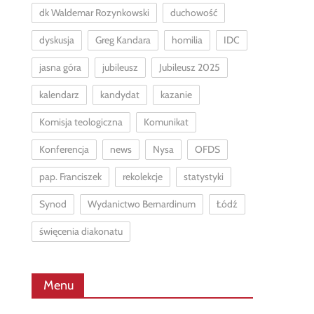
dk Waldemar Rozynkowski
duchowość
dyskusja
Greg Kandara
homilia
IDC
jasna góra
jubileusz
Jubileusz 2025
kalendarz
kandydat
kazanie
Komisja teologiczna
Komunikat
Konferencja
news
Nysa
OFDS
pap. Franciszek
rekolekcje
statystyki
Synod
Wydanictwo Bernardinum
Łódź
święcenia diakonatu
Menu