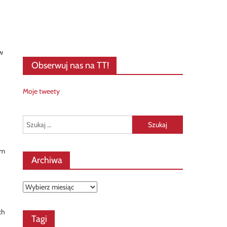
w
Obserwuj nas na TT!
Moje tweety
Szukaj:
ym
Archiwa
Archiwa
ch
Tagi