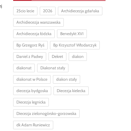
ej
25cio lecie
2026
Archidiecezja gdańska
Archidiecezja warszawska
Archidiecezja łódzka
Benedykt XVI
Bp Grzegorz Ryś
Bp Krzysztof Włodarczyk
Daniel z Padwy
Dekret
diakon
diakonat
Diakonat stały
diakonat w Polsce
diakon stały
diecezja bydgoska
Diecezja kielecka
Diecezja legnicka
Diecezja zielonogórsko-gorzowska
dk Adam Runiewicz