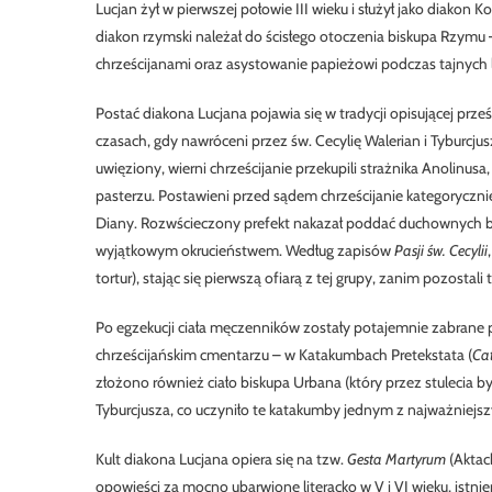
Lucjan żył w pierwszej połowie III wieku i służył jako diakon 
diakon rzymski należał do ścisłego otoczenia biskupa Rzymu
chrześcijanami oraz asystowanie papieżowi podczas tajnych 
Postać diakona Lucjana pojawia się w tradycji opisującej pr
czasach, gdy nawróceni przez św. Cecylię Walerian i Tyburcju
uwięziony, wierni chrześcijanie przekupili strażnika Anolinus
pasterzu. Postawieni przed sądem chrześcijanie kategoryczni
Diany. Rozwścieczony prefekt nakazał poddać duchownych br
wyjątkowym okrucieństwem. Według zapisów
Pasji św. Cecylii
tortur), stając się pierwszą ofiarą z tej grupy, zanim pozosta
Po egzekucji ciała męczenników zostały potajemnie zabrane 
chrześcijańskim cmentarzu – w Katakumbach Pretekstata (
Cat
złożono również ciało biskupa Urbana (który przez stulecia 
Tyburcjusza, co uczyniło te katakumby jednym z najważniej
Kult diakona Lucjana opiera się na tzw.
Gesta Martyrum
(Aktac
opowieści za mocno ubarwione literacko w V i VI wieku, istn