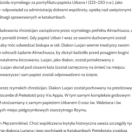
Kościoła rzymskiego za pontyfikatu papieża Urbana I (222–230 n.e.). Jako
 – odpowiadał za administrację dobrami wspólnoty, opiekę nad uwięzionymi
liturgii sprawowanych w katakumbach.
ześladowania chrześcijan zarządzone przez rzymskiego prefekta Almachiusza, 
sz ponieśli śmierć. Gdy papież Urban I wraz ze swoimi duchownymi został
a, aby móc odwiedzać biskupa w celi. Diakon Lucjan wiernie trwał przy swoim
e odrzucili żądanie Almachiusza, by złożyć kadzidło przed posągiem bogini
utalnemu biczowaniu. Lucjan, jako diakon, został potraktowany z
, Lucjan skonał pod ciosami kata (został zamęczony na śmierć na miejscu
li towarzysze i sam papież zostali odprowadzeni na ścięcie.
przez rzymskich chrześcijan. Diakon Lucjan został pochowany na prestiżow
acombe di Pretestato
) przy Via Appia. W tym samym kompleksie grobowym
był utożsamiany z samym papieżem Urbanem I) oraz św. Waleriana i św.
szych miejsc pielgrzymkowych starożytnego Rzymu.
h Męczenników). Choć współczesna krytyka historyczna uważa szczegóły ty
ienie diakona Lucjana i jego pochówek w Katakumbach Pretekstata znajdują