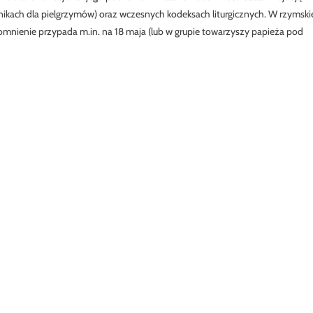
nikach dla pielgrzymów) oraz wczesnych kodeksach liturgicznych. W rzymski
spomnienie przypada m.in. na 18 maja (lub w grupie towarzyszy papieża pod