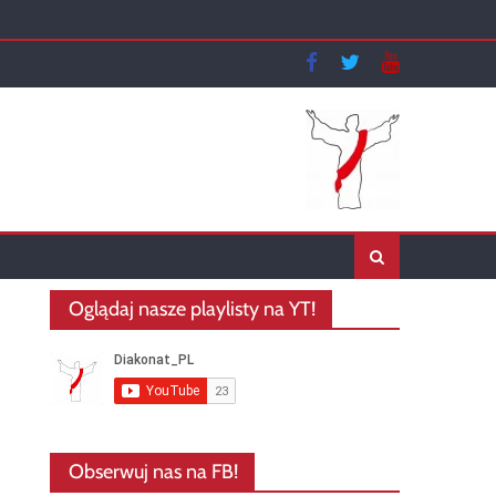
Oglądaj nasze playlisty na YT!
Obserwuj nas na FB!