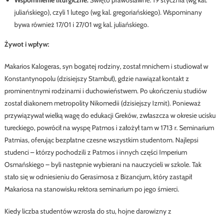
Wspomnienie liturgiczne:
Święto prawosławne: 19 stycznia (wg kal.
juliańskiego), czyli 1 lutego (wg kal. gregoriańskiego). Wspominany
bywa również 17/01 i 27/01 wg kal. juliańskiego.
Żywot i wpływ:
Makarios Kalogeras, syn bogatej rodziny, został mnichem i studiował w
Konstantynopolu (dzisiejszy Stambuł), gdzie nawiązał kontakt z
prominentnymi rodzinami i duchowieństwem. Po ukończeniu studiów
został diakonem metropolity Nikomedii (dzisiejszy Izmit). Ponieważ
przywiązywał wielką wagę do edukacji Greków, zwłaszcza w okresie ucisku
tureckiego, powrócił na wyspę Patmos i założył tam w 1713 r. Seminarium
Patmias, oferując bezpłatne czesne wszystkim studentom. Najlepsi
studenci – którzy pochodzili z Patmos i innych części Imperium
Osmańskiego – byli następnie wybierani na nauczycieli w szkole. Tak
stało się w odniesieniu do Gerasimosa z Bizancjum, który zastąpił
Makariosa na stanowisku rektora seminarium po jego śmierci.
Kiedy liczba studentów wzrosła do stu, hojne darowizny z