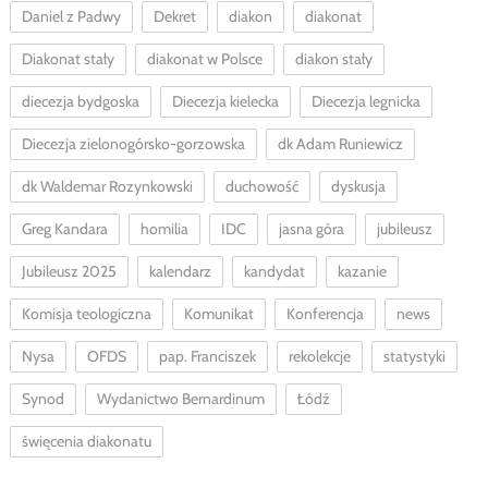
Daniel z Padwy
Dekret
diakon
diakonat
Diakonat stały
diakonat w Polsce
diakon stały
diecezja bydgoska
Diecezja kielecka
Diecezja legnicka
Diecezja zielonogórsko-gorzowska
dk Adam Runiewicz
dk Waldemar Rozynkowski
duchowość
dyskusja
Greg Kandara
homilia
IDC
jasna góra
jubileusz
Jubileusz 2025
kalendarz
kandydat
kazanie
Komisja teologiczna
Komunikat
Konferencja
news
Nysa
OFDS
pap. Franciszek
rekolekcje
statystyki
Synod
Wydanictwo Bernardinum
Łódź
święcenia diakonatu