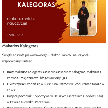
Makarios Kalogeras
Święty Kościoła prawosławnego – diakon, mnich i nauczyciel –
wspominany 1 lutego
Imię:
Makarios Kalogeras, Makarius,Makarius z Kalogeras, Makarius z
Patmos. Imię oznacza: błogosławiony (gr.)
Okres życia:
Urodził się w 1688 r. na Patmos w Grecji i zmarł tamże w
1737 r.
Miejsce pochówku:
Spoczywa w Dalszych Pieczarach (Teodozjusza)
w Ławrze Kijowsko-Peczerskiej.