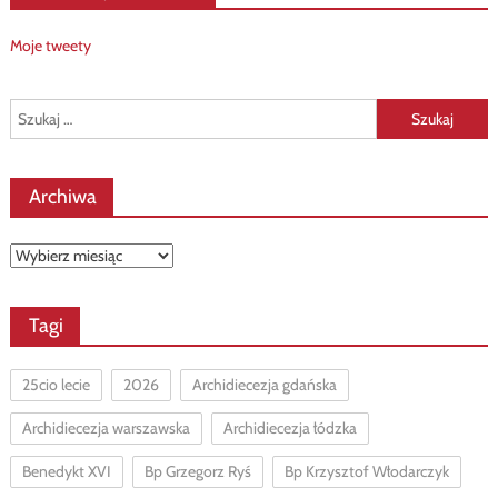
Moje tweety
Szukaj:
Archiwa
Archiwa
Tagi
25cio lecie
2026
Archidiecezja gdańska
Archidiecezja warszawska
Archidiecezja łódzka
Benedykt XVI
Bp Grzegorz Ryś
Bp Krzysztof Włodarczyk