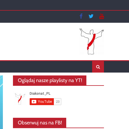
Oglądaj nasze playlisty na YT!
Obserwuj nas na FB!