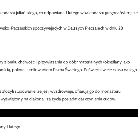
endarza juliańskiego, co odpowiada 1 lutego w kalendarzu gregoriańskim), ze
wsko-Peczerskich spoczywających w Dalszych Pieczarach w dniu
28
any z braku chciwości i przywiązania do dóbr materialnych (określany jako
ścią, pokorą i umiłowaniem Pisma Świętego. Poświęcał wiele czasu na jego
e złożyli ślubowanie, że jeśli wyzdrowieje, ofiarują go do monasteru
tał wyświęcony na diakona i za życia posiadał dar czynienia cudów.
ny 1 lutego