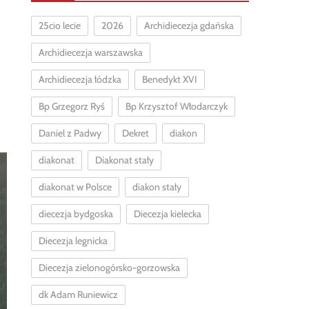
25cio lecie
2026
Archidiecezja gdańska
Archidiecezja warszawska
Archidiecezja łódzka
Benedykt XVI
Bp Grzegorz Ryś
Bp Krzysztof Włodarczyk
Daniel z Padwy
Dekret
diakon
diakonat
Diakonat stały
diakonat w Polsce
diakon stały
diecezja bydgoska
Diecezja kielecka
Diecezja legnicka
Diecezja zielonogórsko-gorzowska
dk Adam Runiewicz