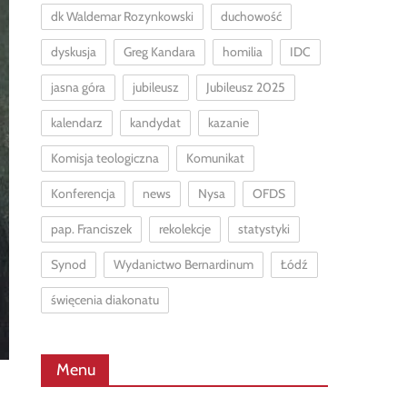
dk Waldemar Rozynkowski
duchowość
dyskusja
Greg Kandara
homilia
IDC
jasna góra
jubileusz
Jubileusz 2025
kalendarz
kandydat
kazanie
Komisja teologiczna
Komunikat
Konferencja
news
Nysa
OFDS
pap. Franciszek
rekolekcje
statystyki
Synod
Wydanictwo Bernardinum
Łódź
święcenia diakonatu
Menu