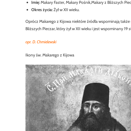
Imię:
Makary Faster, Makary Pośnik,Makary z Bliższych Pie
Okres życia:
Żył w XII wieku.
Oprócz Makarego z Kijowa niektóre źródła wspominają takż
Bliższych Pieczar, który żył w XII wieku i jest wspominany 19 s
opr. D. Chmielewski
Ikony św. Makarego z Kijowa