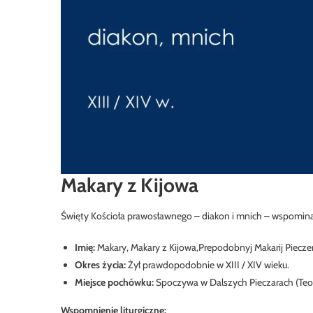
Makary z Kijowa
Święty Kościoła prawosławnego – diakon i mnich – wspomina
Imię:
Makary, Makary z Kijowa,Prepodobnyj Makarij Pieczers
Okres życia:
Żył prawdopodobnie w XIII / XIV wieku.
Miejsce pochówku:
Spoczywa w Dalszych Pieczarach (Teod
Wspomnienie liturgiczne: