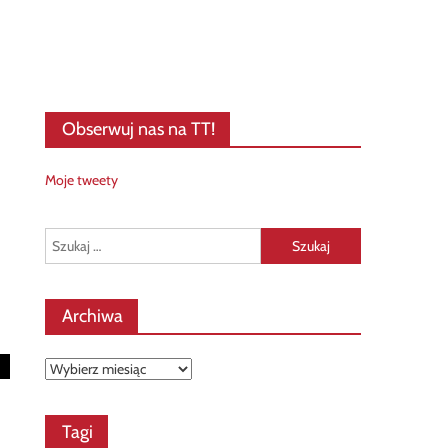
Obserwuj nas na TT!
Moje tweety
Szukaj:
Archiwa
Archiwa
Tagi