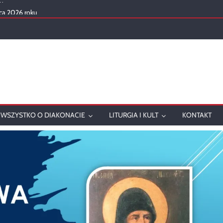
ca 2026 roku
mowanie
onatu w 2025 roku
ch
WSZYSTKO O DIAKONACIE
LITURGIA I KULT
KONTAKT