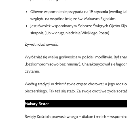
Główne wspomnienie przypada na
19 stycznia
(według kal
względu na wspólne imię ze św. Makarym Egipskim.
Jest również wspominany w Soborze Świętych Ojców Kijo
sierpnia
(lub w drugą niedzielę Wielkiego Postu).
Żywot i duchowość:
Wyróżniał się wielką gorliwością w poście i modlitwie. Był zn
„bezkompromisowo bez mienia”). Charakteryzował się łagodno
czytanie.
Według tradycji w dzieciństwie często chorował, a jego rodzic
pieczerskiego. Tak też się stało. Za swoje cnotliwe życie zos
Makary Faster
Święty Kościoła prawosławnego – diakon i mnich – wspomina