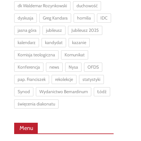
dk Waldemar Rozynkowski
duchowość
dyskusja
Greg Kandara
homilia
IDC
jasna góra
jubileusz
Jubileusz 2025
kalendarz
kandydat
kazanie
Komisja teologiczna
Komunikat
Konferencja
news
Nysa
OFDS
pap. Franciszek
rekolekcje
statystyki
Synod
Wydanictwo Bernardinum
Łódź
święcenia diakonatu
Menu