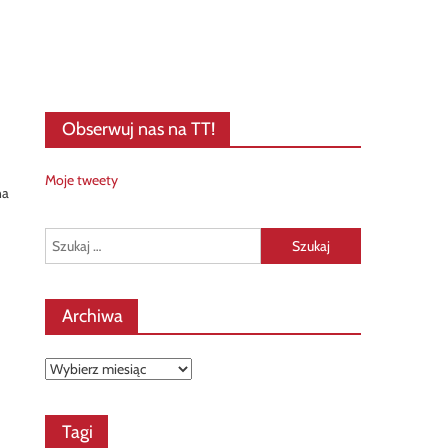
Obserwuj nas na TT!
Moje tweety
na
Szukaj:
Archiwa
Archiwa
Tagi