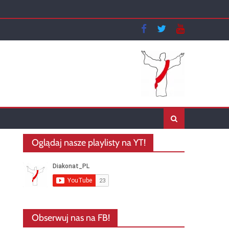
Oglądaj nasze playlisty na YT!
Obserwuj nas na FB!