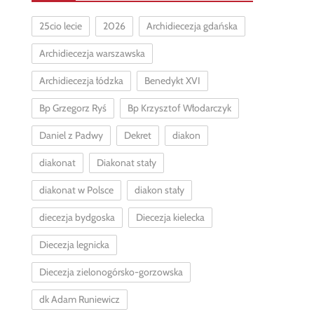
25cio lecie
2026
Archidiecezja gdańska
Archidiecezja warszawska
Archidiecezja łódzka
Benedykt XVI
Bp Grzegorz Ryś
Bp Krzysztof Włodarczyk
Daniel z Padwy
Dekret
diakon
diakonat
Diakonat stały
diakonat w Polsce
diakon stały
diecezja bydgoska
Diecezja kielecka
Diecezja legnicka
Diecezja zielonogórsko-gorzowska
dk Adam Runiewicz