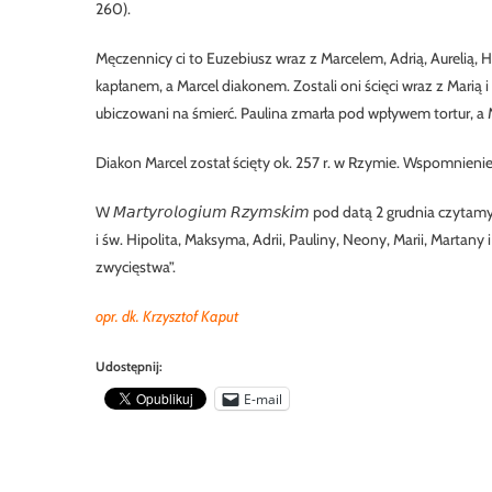
260).
Męczennicy ci to Euzebiusz wraz z Marcelem, Adrią, Aurelią, 
kapłanem, a Marcel diakonem. Zostali oni ścięci wraz z Marią 
ubiczowani na śmierć. Paulina zmarła pod wpływem tortur, a
Diakon Marcel został ścięty ok. 257 r. w Rzymie. Wspomnienie
W 𝘔𝘢𝘳𝘵𝘺𝘳𝘰𝘭𝘰𝘨𝘪𝘶𝘮 𝘙𝘻𝘺𝘮𝘴𝘬𝘪𝘮 pod datą 2 grudnia
i św. Hipolita, Maksyma, Adrii, Pauliny, Neony, Marii, Martan
zwycięstwa”.
opr. dk. Krzysztof Kaput
Udostępnij:
E-mail