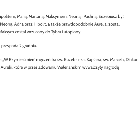
Hipolitem, Marią, Martaną, Maksymem, Neoną i Pauliną. Euzebiusz był
i Neoną. Adria oraz Hipolit, a także prawdopodobnie Aurelia, zostali
 Maksym został wrzucony do Tybru i utopiony.
 przypada 2 grudnia.
 czytamy: „W Rzymie śmierć męczeńska św. Euzebiusza, Kapłana, św. Marcela, Diako
y i Aurelii, które w prześladowaniu Waleriańskim wywalczyły nagrodę