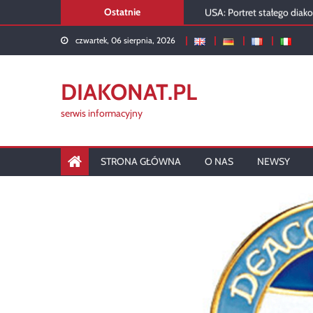
Skip
USA: Portret stałego diak
Ostatnie
to
Diakon w liturgii kartuskiej
czwartek, 06 sierpnia, 2026
content
Rusza diakonat w Siedlca
DIAKONAT.PL
serwis informacyjny
STRONA GŁÓWNA
O NAS
NEWSY