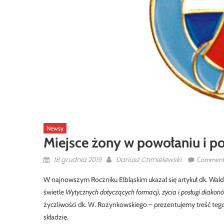
Newsy
Miejsce żony w powołaniu i p
Posted
Author
18 grudnia 2019
Dariusz Chmielewski
Comment
on
W najnowszym Roczniku Elbląskim ukazał się artykuł dk. Wal
świetle
Wytycznych dotyczących formacji, życia i posługi diakonó
życzliwości dk. W. Rozynkowskiego – prezentujemy treść tego 
składzie.