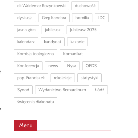
dk Waldemar Rozynkowski
duchowość
dyskusja
Greg Kandara
homilia
IDC
jasna góra
jubileusz
Jubileusz 2025
kalendarz
kandydat
kazanie
Komisja teologiczna
Komunikat
Konferencja
news
Nysa
OFDS
d
pap. Franciszek
rekolekcje
statystyki
Synod
Wydanictwo Bernardinum
Łódź
święcenia diakonatu
h
Menu