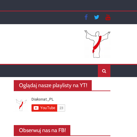
Oglądaj nasze playlisty na YT!
Obserwuj nas na FB!