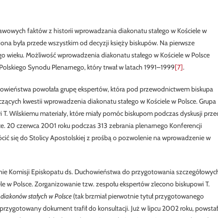
wowych faktów z historii wprowadzania diakonatu stałego w Kościele w
ona była przede wszystkim od decyzji księży biskupów. Na pierwsze
go wieku. Możliwość wprowadzenia diakonatu stałego w Kościele w Polsce
lskiego Synodu Plenarnego, który trwał w latach 1991–1999
[7]
.
chowieństwa powołała grupę ekspertów, która pod przewodnictwem biskupa
czących kwestii wprowadzenia diakonatu stałego w Kościele w Polsce. Grupa
i T. Wilskiemu materiały, które miały pomóc biskupom podczas dyskusji prze
e. 20 czerwca 2001 roku podczas 313 zebrania plenarnego Konferencji
ócić się do Stolicy Apostolskiej z prośbą o pozwolenie na wprowadzenie w
nie Komisji Episkopatu ds. Duchowieństwa do przygotowania szczegółowyc
ele w Polsce. Zorganizowanie tzw. zespołu ekspertów zlecono biskupowi T.
 diakonów stałych w Polsce
(tak brzmiał pierwotnie tytuł przygotowanego
rzygotowany dokument trafił do konsultacji. Już w lipcu 2002 roku, powstał