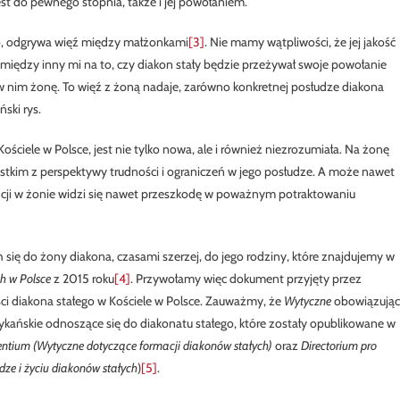
st do pewnego stopnia, także i jej powołaniem.
go, odgrywa więź między małżonkami
[3]
. Nie mamy wątpliwości, że jej jakość
 między inny mi na to, czy diakon stały będzie przeżywał swoje powołanie
 w nim żonę. To więź z żoną nadaje, zarówno konkretnej posłudze diakona
ński rys.
ściele w Polsce, jest nie tylko nowa, ale i również niezrozumiała. Na żonę
ystkim z perspektywy trudności i ograniczeń w jego posłudze. A może nawet
encji w żonie widzi się nawet przeszkodę w poważnym potraktowaniu
się do żony diakona, czasami szerzej, do jego rodziny, które znajdujemy w
ch w Polsce
z 2015 roku
[4]
. Przywołamy więc dokument przyjęty przez
ci diakona stałego w Kościele w Polsce. Zauważmy, że
Wytyczne
obowiązując
kańskie odnoszące się do diakonatu stałego, które zostały opublikowane w
nentium
(
Wytyczne dotyczące formacji diakonów stałych
)
oraz
Directorium pro
dze i życiu diakonów stałych
)
[5]
.