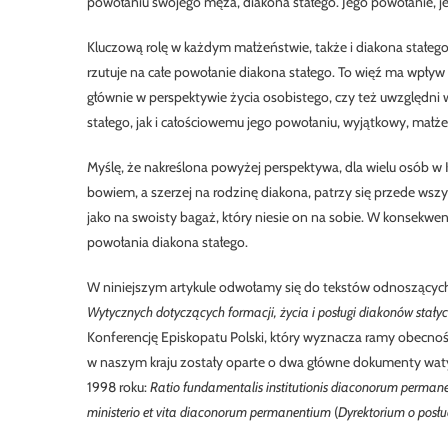
powołaniu swojego męża, diakona stałego. Jego powołanie, je
Kluczową rolę w każdym małżeństwie, także i diakona stałe
rzutuje na całe powołanie diakona stałego. To więź ma wpływ
głównie w perspektywie życia osobistego, czy też uwzględni
stałego, jak i całościowemu jego powołaniu, wyjątkowy, małże
Myślę, że nakreślona powyżej perspektywa, dla wielu osób w Ko
bowiem, a szerzej na rodzinę diakona, patrzy się przede wsz
jako na swoisty bagaż, który niesie on na sobie. W konsekw
powołania diakona stałego.
W niniejszym artykule odwołamy się do tekstów odnoszących 
Wytycznych dotyczących formacji, życia i posługi diakonów stały
Konferencję Episkopatu Polski, który wyznacza ramy obecnoś
w naszym kraju zostały oparte o dwa główne dokumenty waty
1998 roku:
Ratio fundamentalis institutionis diaconorum perma
ministerio et vita diaconorum permanentium
(
Dyrektorium o posłu