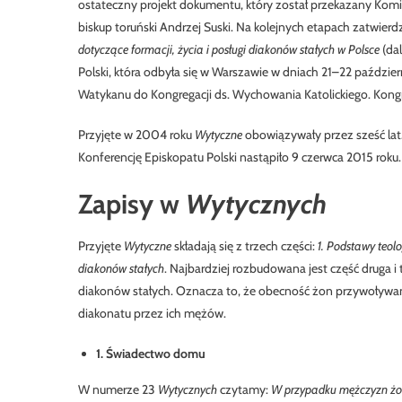
ostateczny projekt dokumentu, który został przekazany Komi
biskup toruński Andrzej Suski. Na kolejnych etapach zatwie
dotyczące formacji, życia i posługi diakonów stałych w Polsce
(dal
Polski, która odbyła się w Warszawie w dniach 21–22 paździe
Watykanu do Kongregacji ds. Wychowania Katolickiego. Kong
Przyjęte w 2004 roku
Wytyczne
obowiązywały przez sześć la
Konferencję Episkopatu Polski nastąpiło 9 czerwca 2015 roku.
Zapisy w
Wytycznych
Przyjęte
Wytyczne
składają się z trzech części:
1. Podstawy teol
diakonów stałych
. Najbardziej rozbudowana jest część druga 
diakonów stałych. Oznacza to, że obecność żon przywoływa
diakonatu przez ich mężów.
1. Świadectwo domu
W numerze 23
Wytycznych
czytamy:
W przypadku mężczyzn żona