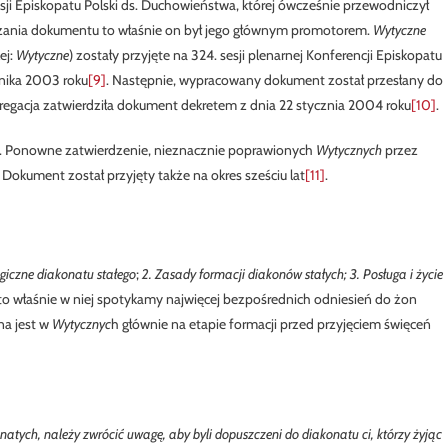
sji Episkopatu Polski ds. Duchowieństwa, której ówcześnie przewodniczył
rdzania dokumentu to właśnie on był jego głównym promotorem.
Wytyczne
ej:
Wytyczne
) zostały przyjęte na 324. sesji plenarnej Konferencji Episkopatu
rnika 2003 roku
[9]
. Następnie, wypracowany dokument został przesłany do
regacja zatwierdziła dokument dekretem z dnia 22 stycznia 2004 roku
[10]
.
t. Ponowne zatwierdzenie, nieznacznie poprawionych
Wytycznych
przez
 Dokument został przyjęty także na okres sześciu lat
[11]
.
ogiczne diakonatu stałego
;
2. Zasady formacji diakonów stałych;
3. Posługa i życie
i to właśnie w niej spotykamy najwięcej bezpośrednich odniesień do żon
na jest w
Wytycznyc
h głównie na etapie formacji przed przyjęciem święceń
tych, należy zwrócić uwagę, aby byli dopuszczeni do diakonatu ci, którzy żyjąc