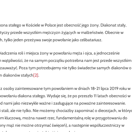
na stałego w Kościele w Polsce jest obecność jego żony. Diakonat stały,
tyczy przede wszystkim mężczyzn żyjących w małżeństwie. Obecnie w
h, tylko jeden przeżywa swoje powołanie jako celibatariusz.
dczenia roli i miejsca żony w powołaniu męża i ojca, a jednocześnie
m wątpliwości, że na samym początku potrzebna nam jest przede wszystkim
e zauważyć. Poza tym potrzebujemy nie tylko świadectw samych diakonów o
on diakonów stałych
[2]
.
 oraz osoby zainteresowane tym powołaniem w dniach 18-21 lipca 2019 roku w
ołaniu diakona stałego. Wydaje się, że po przeszło 11 latach obecności w
zed nami jako niezwykle ważne i zasługujące na poważne zainteresowanie.
i stali, ale nie tylko. Nie możemy chociażby zapominać o diecezjach, w który
em kluczową, można nawet rzec, fundamentalną rolę w przygotowaniu do
żony mąż nie możne otrzymać święceń), a następnie współuczestniczy w