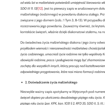
od wielu lat w małżeństwie potwierdzili umiejętność kierowania 
SDO III 11. 13)
[12]
. Jest to pierwszy zapis w analizowanym do
małżeńskiego (rodzinnego) w powołaniu diakona stałego. Prz
związane z jego domem (zob.: 1 Tym 3, 8-13). W przypadku d
rozeznawaniu jego powołania. Zauważmy również, że kryteri
kontekście święceń, właśnie dzięki diakonatowi stałemu, na 
Do świadectwa życia małżeńskiego diakona i jego żony odwo
przykładem wierności i nierozerwalności małżeństwa chrześcija
życia codziennego, umacniali życie rodzinne nie tylko wspólnoty K
obowiązki rodzinne, praca i posługiwanie mogą być zharmonizowane
zachętą dla wszystkich innych, którzy pracują nad kształtowani
odpowiedniego przygotowania, które nosi miano formacji rodzinn
2. Doświadczenie życia małżeńskiego
Niezwykle ważny zapis spotykamy w
Wytycznych
pod numere
święceń dopiero po ukończeniu dwudziestego piątego roku życia. 
piątego roku życia (por. KPK, kan. 1031 § 2; RFD 35; SDO II, 5; III