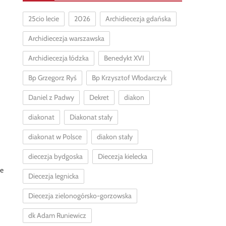
25cio lecie
2026
Archidiecezja gdańska
Archidiecezja warszawska
Archidiecezja łódzka
Benedykt XVI
Bp Grzegorz Ryś
Bp Krzysztof Włodarczyk
Daniel z Padwy
Dekret
diakon
diakonat
Diakonat stały
diakonat w Polsce
diakon stały
diecezja bydgoska
Diecezja kielecka
e
Diecezja legnicka
Diecezja zielonogórsko-gorzowska
dk Adam Runiewicz