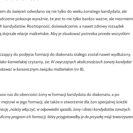
m do święceń odwołano się nie tylko do wieku żonatego kandydata, ale
adczenie pokazuje wyraźnie, że jest to nie tylko bardzo ważne, ale niezmiern
ch kandydatów. Roztropność, doświadczenie, a nawet zdrowy rozsądek
ą dojrzałe relacje małżeńskie. Aby je zbudować potrzeba przede wszystkim
czający do podjęcia formacji do diakonatu stałego został nawet wydłużony.
ińsko-kamieńskiej
czytamy, że:
W zwyczajnych okolicznościach żonaty kandydat
pozostawać w kanonicznym związku małżeńskim
(nr 8).
i nas do obecności żony w formacji kandydata do diakonatu, a po
 mężowi w jego formacji, ale także o stworzenie dla żon specjalnej ścieżki
ację „należy włączyć, w odpowiedni sposób, żony i dzieci kandydatów żonatych.
iczny program ich formacji, który przygotowałby je do przyszłej misji towarzyszen