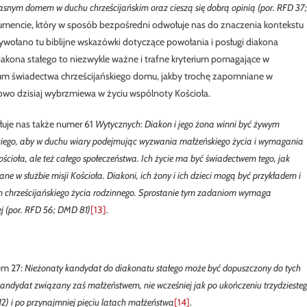
własnym domem w duchu chrześcijańskim oraz cieszą się dobrą opinią (por. RFD 37;
kumencie, który w sposób bezpośredni odwołuje nas do znaczenia kontekstu
ywołano tu biblijne wskazówki dotyczące powołania i posługi diakona
iakona stałego to niezwykle ważne i trafne kryterium pomagające w
um świadectwa chrześcijańskiego domu, jakby trochę zapomniane w
nowo dzisiaj wybrzmiewa w życiu wspólnoty Kościoła.
łuje nas także numer 61
Wytycznych
:
Diakon i jego żona winni być żywym
ńskiego, aby w duchu wiary podejmując wyzwania małżeńskiego życia i wymagania
ościoła, ale też całego społeczeństwa. Ich życie ma być świadectwem tego, jak
 w służbie misji Kościoła. Diakoni, ich żony i ich dzieci mogą być przykładem i
em chrześcijańskiego życia rodzinnego. Sprostanie tym zadaniom wymaga
ej (por. RFD 56; DMD 81)
[13]
.
m 27:
Nieżonaty kandydat do diakonatu stałego może być dopuszczony do tych
Kandydat związany zaś małżeństwem, nie wcześniej jak po ukończe­niu trzydzieste
, 12) i po przynajmniej pięciu latach małżeństwa
[14]
.