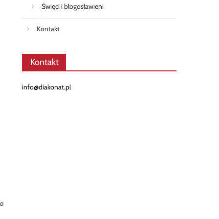
Święci i błogosławieni
Kontakt
Kontakt
info@diakonat.pl
go