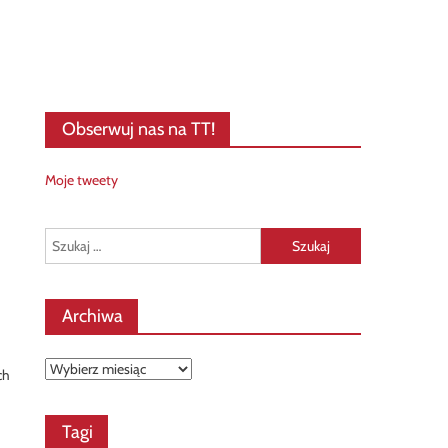
Obserwuj nas na TT!
Moje tweety
Szukaj:
Archiwa
Archiwa
ch
Tagi