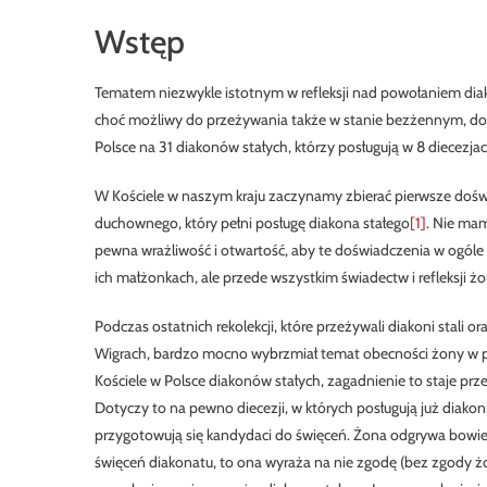
Wstęp
Tematem niezwykle istotnym w refleksji nad powołaniem diako
choć możliwy do przeżywania także w stanie bezżennym, do
Polsce na 31 diakonów stałych, którzy posługują w 8 diecezjac
W Kościele w naszym kraju zaczynamy zbierać pierwsze doświa
duchownego, który pełni posługę diakona stałego
[1]
. Nie ma
pewna wrażliwość i otwartość, aby te doświadczenia w ogól
ich małżonkach, ale przede wszystkim świadectw i refleksji ż
Podczas ostatnich rekolekcji, które przeżywali diakoni stali
Wigrach, bardzo mocno wybrzmiał temat obecności żony w pow
Kościele w Polsce diakonów stałych, zagadnienie to staje pr
Dotyczy to na pewno diecezji, w których posługują już diakon
przygotowują się kandydaci do święceń. Żona odgrywa bowi
święceń diakonatu, to ona wyraża na nie zgodę (bez zgody 