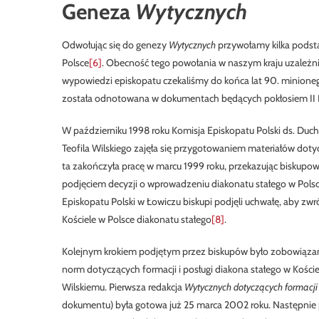
Geneza
Wytycznych
Odwołując się do genezy
Wytycznych
przywołamy kilka podsta
Polsce
[6]
. Obecność tego powołania w naszym kraju uzależni
wypowiedzi episkopatu czekaliśmy do końca lat 90. minione
została odnotowana w dokumentach będących pokłosiem II Po
W październiku 1998 roku Komisja Episkopatu Polski ds. Du
Teofila Wilskiego zajęła się przygotowaniem materiałów doty
ta zakończyła pracę w marcu 1999 roku, przekazując biskupow
podjęciem decyzji o wprowadzeniu diakonatu stałego w Polsc
Episkopatu Polski w Łowiczu biskupi podjęli uchwałę, aby zwr
Kościele w Polsce diakonatu stałego
[8]
.
Kolejnym krokiem podjętym przez biskupów było zobowiąza
norm dotyczących formacji i posługi diakona stałego w Kości
Wilskiemu. Pierwsza redakcja
Wytycznych dotyczących formacji
dokumentu) była gotowa już 25 marca 2002 roku. Następnie p