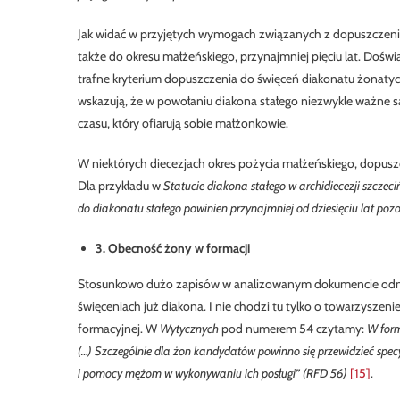
Jak widać w przyjętych wymogach związanych z dopuszczenie
także do okresu małżeńskiego, przynajmniej pięciu lat. Doświ
trafne kryterium dopuszczenia do święceń diakonatu żonaty
wskazują, że w powołaniu diakona stałego niezwykle ważne s
czasu, który ofiarują sobie małżonkowie.
W niektórych diecezjach okres pożycia małżeńskiego, dopusz
Dla przykładu w
Statucie diakona stałego w archidiecezji szczec
do diakonatu stałego powinien przynajmniej od dziesięciu lat 
3. Obecność żony w formacji
Stosunkowo dużo zapisów w analizowanym dokumencie odnos
święceniach już diakona. I nie chodzi tu tylko o towarzyszenie
formacyjnej. W
Wytycznych
pod numerem 54 czytamy:
W form
(…) Szczególnie dla żon kandydatów powinno się przewidzieć specyf
i pomocy mężom w wykonywaniu ich posługi” (RFD 56)
[15]
.