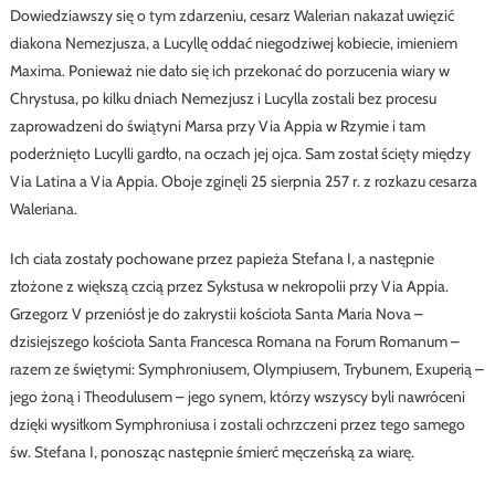
Dowiedziawszy się o tym zdarzeniu, cesarz Walerian nakazał uwięzić
diakona Nemezjusza, a Lucyllę oddać niegodziwej kobiecie, imieniem
Maxima. Ponieważ nie dało się ich przekonać do porzucenia wiary w
Chrystusa, po kilku dniach Nemezjusz i Lucylla zostali bez procesu
zaprowadzeni do świątyni Marsa przy Via Appia w Rzymie i tam
poderżnięto Lucylli gardło, na oczach jej ojca. Sam został ścięty między
Via Latina a Via Appia. Oboje zginęli 25 sierpnia 257 r. z rozkazu cesarza
Waleriana.
Ich ciała zostały pochowane przez papieża Stefana I, a następnie
złożone z większą czcią przez Sykstusa w nekropolii przy Via Appia.
Grzegorz V przeniósł je do zakrystii kościoła Santa Maria Nova –
dzisiejszego kościoła Santa Francesca Romana na Forum Romanum –
razem ze świętymi: Symphroniusem, Olympiusem, Trybunem, Exuperią –
jego żoną i Theodulusem – jego synem, którzy wszyscy byli nawróceni
dzięki wysiłkom Symphroniusa i zostali ochrzczeni przez tego samego
św. Stefana I, ponosząc następnie śmierć męczeńską za wiarę.