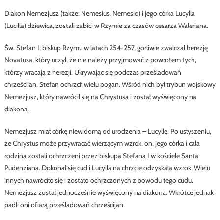
Diakon Nemezjusz (także: Nemesius, Nemesio) i jego córka Lucylla
(Lucilla)
dziewica, zostali zabici w Rzymie za czasów cesarza Waleriana.
Św. Stefan I, biskup Rzymu w latach 254-257, gorliwie zwalczał herezję
Novatusa, który uczył, że nie należy przyjmować z powrotem tych,
którzy wracają z herezji. Ukrywając się podczas prześladowań
chrześcijan, Stefan ochrzcił wielu pogan. Wśród nich był trybun wojskowy
Nemezjusz, który nawrócił się na Chrystusa i został wyświęcony na
diakona.
Nemezjusz miał córkę niewidomą od urodzenia – Lucyllę. Po usłyszeniu,
że Chrystus może przywracać wierzącym wzrok, on, jego córka i cała
rodzina zostali ochrzczeni przez biskupa Stefana I w kościele Santa
Pudenziana. Dokonał się cud i Lucylla na chrzcie odzyskała wzrok. Wielu
innych nawróciło się i zostało ochrzczonych z powodu tego cudu.
Nemezjusz został jednocześnie wyświęcony na diakona. Wkrótce jednak
padli oni ofiarą prześladowań chrześcijan.