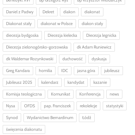
Benedykt XVI
Bp Grzegorz Ryś
Bp Krzysztof Włodarczyk
Daniel z Padwy
Dekret
diakon
diakonat
Diakonat stały
diakonat w Polsce
diakon stały
diecezja bydgoska
Diecezja kielecka
Diecezja legnicka
Diecezja zielonogórsko-gorzowska
dk Adam Runiewicz
dk Waldemar Rozynkowski
duchowość
dyskusja
Greg Kandara
homilia
IDC
jasna góra
jubileusz
Jubileusz 2025
kalendarz
kandydat
kazanie
Komisja teologiczna
Komunikat
Konferencja
news
Nysa
OFDS
pap. Franciszek
rekolekcje
statystyki
Synod
Wydanictwo Bernardinum
Łódź
święcenia diakonatu