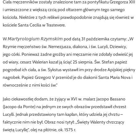
Ciała męczenników zostały znalezione tam za pontyfikatu Grzegorza XIII
i umieszczone z większą czcią pod ołtarzem głównym tego samego
kościoła. Niektóre z tych relikwii prawdopodobnie znajdują się również w
kościele Santa Cecilia w Trastevere.
W 𝘔𝘢𝘳𝘵𝘺𝘳𝘰𝘭𝘰𝘨𝘪𝘶𝘮 𝘙𝘻𝘺𝘮𝘴𝘬𝘪𝘮 pod datą 31 października czytamy: „W
Rzymie męczeństwo św. Nemezjusza, diakona, i św. Lucyli, Dziewicy,
jego córki. Ponieważ żadne groźby ani męczarnie nie zdołały odwieść jej
od wiary, cesarz Walerian kazał ją ściąć 25 sierpnia. Św. Stefan papież
pogrzebał ich ciała, a św. Sykstus wystawił im przy drodze Apijskiej piękny
nagrobek. Papież Grzegorz V przeniósł je do diakonii Santa Maria Nova i
równocześnie z nimi kości św.”
Jako ciekawostkę dodam, że żyjący w XVI w. malarz Jacopo Bassano
(Jacopo da Ponte) na jednym ze swych obrazów przedstawił chrzest
Lucylli. Jednak przedstawiony tam kapłan, który udziela jej chrztu –
faktycznie nim nie był. Obraz nosi tytył: „Święty Walenty chrzczący
świętą Lucyllę”, olej na płótnie, ok. 1575 r.