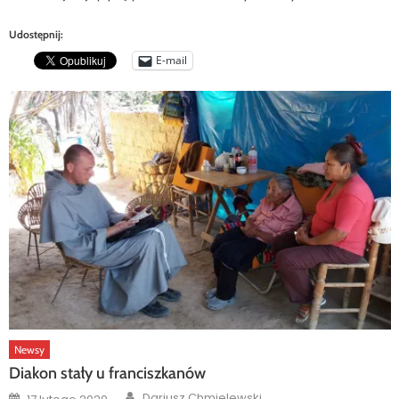
Udostępnij:
E-mail
Newsy
Diakon stały u franciszkanów
Author
Posted
Dariusz Chmielewski