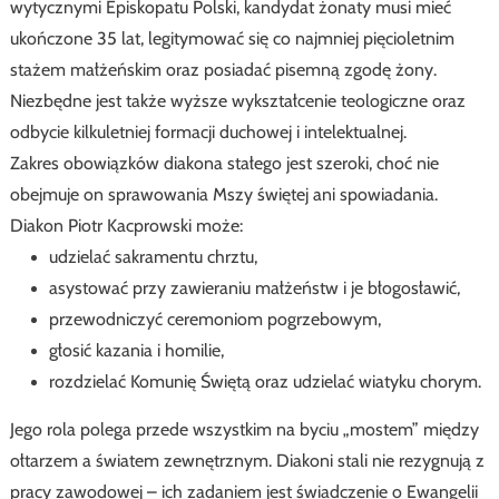
wytycznymi Episkopatu Polski, kandydat żonaty musi mieć
ukończone 35 lat, legitymować się co najmniej pięcioletnim
stażem małżeńskim oraz posiadać pisemną zgodę żony.
Niezbędne jest także wyższe wykształcenie teologiczne oraz
odbycie kilkuletniej formacji duchowej i intelektualnej.
Zakres obowiązków diakona stałego jest szeroki, choć nie
obejmuje on sprawowania Mszy świętej ani spowiadania.
Diakon Piotr Kacprowski może:
udzielać sakramentu chrztu,
asystować przy zawieraniu małżeństw i je błogosławić,
przewodniczyć ceremoniom pogrzebowym,
głosić kazania i homilie,
rozdzielać Komunię Świętą oraz udzielać wiatyku chorym.
Jego rola polega przede wszystkim na byciu „mostem” między
ołtarzem a światem zewnętrznym. Diakoni stali nie rezygnują z
pracy zawodowej – ich zadaniem jest świadczenie o Ewangelii