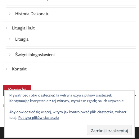
Historia Diakonatu
Liturgia i kult
Liturgia
Święci i błogosławieni
Kontakt
Kontakt
Prywatność i pliki ciasteczka: Ta witryna używa plików ciasteczek.
Kontynuując korzystanie z tej witryny, wyrażasz zgodę na ich używanie.
info@diakonat.pl
Aby dowiedzieć się więcej, w tym jak kontrolować pliki ciasteczka, zobacz
tutaj:
Polityka plików ciasteczka
© 2019 Mateusz Stasiak
|
Newspaper Lite by
themecentury
.