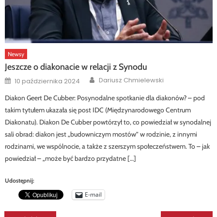
Newsy
Jeszcze o diakonacie w relacji z Synodu
Author
Posted
Dariusz Chmielewski
10 października 2024
on
Diakon Geert De Cubber: Posynodalne spotkanie dla diakonów? – pod
takim tytułem ukazała się post IDC (Międzynarodowego Centrum
Diakonatu). Diakon De Cubber powtórzył to, co powiedział w synodalnej
sali obrad: diakon jest „budowniczym mostów” w rodzinie, z innymi
rodzinami, we wspólnocie, a także z szerszym społeczeństwem. To – jak
powiedział – „może być bardzo przydatne […]
Udostępnij:
E-mail