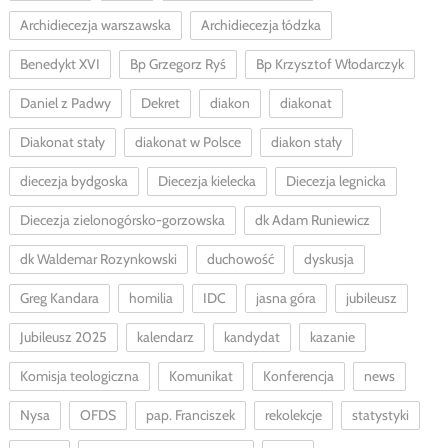
Archidiecezja warszawska
Archidiecezja łódzka
Benedykt XVI
Bp Grzegorz Ryś
Bp Krzysztof Włodarczyk
Daniel z Padwy
Dekret
diakon
diakonat
Diakonat stały
diakonat w Polsce
diakon stały
diecezja bydgoska
Diecezja kielecka
Diecezja legnicka
Diecezja zielonogórsko-gorzowska
dk Adam Runiewicz
dk Waldemar Rozynkowski
duchowość
dyskusja
Greg Kandara
homilia
IDC
jasna góra
jubileusz
Jubileusz 2025
kalendarz
kandydat
kazanie
Komisja teologiczna
Komunikat
Konferencja
news
Nysa
OFDS
pap. Franciszek
rekolekcje
statystyki