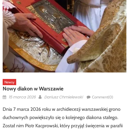
Newsy
Nowy diakon w Warszawie
Posted
Author
15 marca 2026
Dariusz Chmielewski
Comment(0)
on
Dnia 7 marca 2026 roku w archidiecezji warszawskiej grono
duchownych powiększyło się o kolejnego diakona stałego.
Został nim Piotr Kacprowski, który przyjął święcenia w parafii