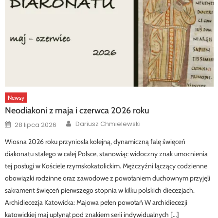
Newsy
Neodiakoni z maja i czerwca 2026 roku
Author
Posted
Dariusz Chmielewski
28 lipca 2026
on
Wiosna 2026 roku przyniosła kolejną, dynamiczną falę święceń
diakonatu stałego w całej Polsce, stanowiąc widoczny znak umocnienia
tej posługi w Kościele rzymskokatolickim. Mężczyźni łączący codzienne
obowiązki rodzinne oraz zawodowe z powołaniem duchownym przyjęli
sakrament święceń pierwszego stopnia w kilku polskich diecezjach.
Archidiecezja Katowicka: Majowa pełen powołań W archidiecezji
katowickiej maj upłynął pod znakiem serii indywidualnych […]