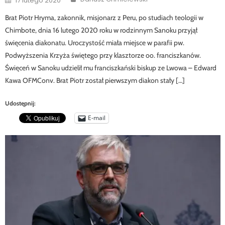
17 lutego 2020
on
Brat Piotr Hryma, zakonnik, misjonarz z Peru, po studiach teologii w
Chimbote, dnia 16 lutego 2020 roku w rodzinnym Sanoku przyjął
święcenia diakonatu. Uroczystość miała miejsce w parafii pw.
Podwyższenia Krzyża świętego przy klasztorze oo. franciszkanów.
Święceń w Sanoku udzielił mu franciszkański biskup ze Lwowa – Edward
Kawa OFMConv. Brat Piotr został pierwszym diakon stały […]
Udostępnij:
E-mail