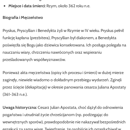
Miejsce i data śmierci:
Rzym, około 362 roku n.e.
Biografia i Męczeństwo
Pryskus, Pryscyllian i Benedykta żyli w Rzymie w IV wieku. Pryskus pełnił
funkcję kapłana (prezbitera), Pryscyllian był diakonem, a Benedykta
poświęciła się Bogu jako dziewica konsekrowana. Ich posługa polegała na
nauczaniu wiary, chrzczeniu nawróconych oraz wspieraniu
prześladowanych współwyznawców.
Ponieważ akta męczeństwa (opisy ich procesu i śmierci) w dużej mierze
zaginęły, niewiele wiadomo o dokładnym przebiegu wydarzeń. Zginęli
przez ścięcie (dekapitację) w okresie panowania cesarza Juliana Apostaty
(361-363 n.e.).
Uwaga historyczna:
Cesarz Julian Apostata, choć dążył do odnowienia
pogaństwa i utrudniał życie chrześcijanom (np. podżegając do
wewnętrznych sporów), prawdopodobnie nie nakazywał bezpośrednich
egzekucji za samą wiarę. Twierdzenie, że osobiście ich przesłuchiwał w