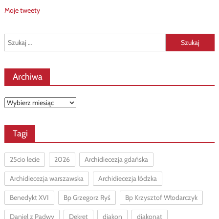
Moje tweety
Szukaj:
Archiwa
Archiwa
Tagi
25cio lecie
2026
Archidiecezja gdańska
Archidiecezja warszawska
Archidiecezja łódzka
Benedykt XVI
Bp Grzegorz Ryś
Bp Krzysztof Włodarczyk
Daniel z Padwy
Dekret
diakon
diakonat