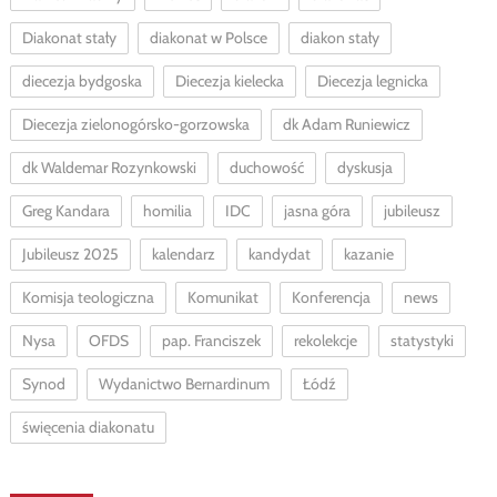
Diakonat stały
diakonat w Polsce
diakon stały
diecezja bydgoska
Diecezja kielecka
Diecezja legnicka
Diecezja zielonogórsko-gorzowska
dk Adam Runiewicz
dk Waldemar Rozynkowski
duchowość
dyskusja
Greg Kandara
homilia
IDC
jasna góra
jubileusz
Jubileusz 2025
kalendarz
kandydat
kazanie
Komisja teologiczna
Komunikat
Konferencja
news
Nysa
OFDS
pap. Franciszek
rekolekcje
statystyki
Synod
Wydanictwo Bernardinum
Łódź
święcenia diakonatu