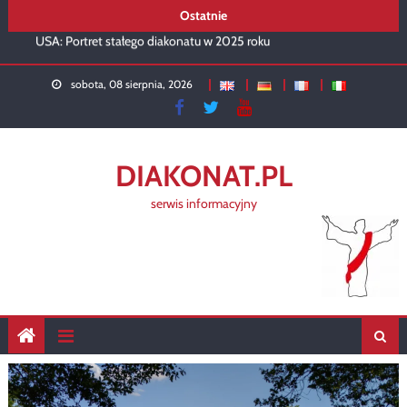
Rekolekcje 2026 – podsumowanie
Skip
Ostatnie
USA: Portret stałego diakonatu w 2025 roku
to
Diakon w liturgii kartuskiej
content
Rusza diakonat w Siedlcach
sobota, 08 sierpnia, 2026
DIAKONAT.PL
serwis informacyjny