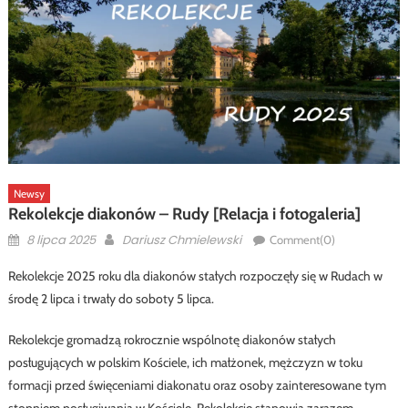
Newsy
Rekolekcje diakonów – Rudy [Relacja i fotogaleria]
Posted
Author
8 lipca 2025
Dariusz Chmielewski
Comment(0)
on
Rekolekcje 2025 roku dla diakonów stałych rozpoczęły się w Rudach w
środę 2 lipca i trwały do soboty 5 lipca.
Rekolekcje gromadzą rokrocznie wspólnotę diakonów stałych
posługujących w polskim Kościele, ich małżonek, mężczyzn w toku
formacji przed święceniami diakonatu oraz osoby zainteresowane tym