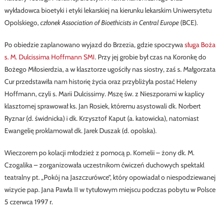
wykładowca bioetyki i etyki lekarskiej na kierunku lekarskim Uniwersytetu
Opolskiego,
członek Association of Bioethicists in Central Europe
(BCE).
Po obiedzie zaplanowano wyjazd do Brzezia, gdzie spoczywa
sługa Boża
s. M. Dulcissima Hoffmann SMI
. Przy jej grobie był czas na Koronkę do
Bożego Miłosierdzia, a w klasztorze ugościły nas siostry, zaś s. Małgorzata
Cur przedstawiła nam historię życia oraz przybliżyła postać Heleny
Hoffmann, czyli s. Marii Dulcissimy. Mszę św. z Nieszporami w kaplicy
klasztornej sprawował ks. Jan Rosiek, któremu asystowali dk. Norbert
Ryznar (d. świdnicka) i dk. Krzysztof Kaput (a. katowicka), natomiast
Ewangelię proklamował dk. Jarek Duszak (d. opolska).
Wieczorem po kolacji młodzież z pomocą p. Kornelii – żony dk. M.
Czogalika – zorganizowała uczestnikom ćwiczeń duchowych spektakl
teatralny pt. „Pokój na Jaszczurówce”, który opowiadał o niespodziewanej
wizycie pap. Jana Pawła II w tytułowym miejscu podczas pobytu w Polsce
5 czerwca 1997 r.