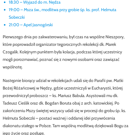
18:30 – Wyjazd do m. Nędza
19:00 – Msza św., modlitwa przy grobie śp. ks. prof. Helmuta
Sobeczki
21:00 – Apel Jasnogórski
Pierwszego dnia po zakwaterowaniu, był czas na wspólne Nieszpory,
które poprowadził organizator tegorocznych rekolekcji dk. Marek
Czogalik. Kolejnym punktem była kolacja, podczas której uczestnicy
mogli porozmawiać, poznać się z nowymi osobami oraz zawiązać
wspólnotę.
Następnie biorący udział w rekolekcjach udali się do Parafii pw. Matki
Bożej Różańcowej w Nędzy, gdzie uczestniczyli w Eucharystii, której
przewodniczył proboszcz – ks. Mariusz Babula. Asystowali mu dk.
Tadeusz Cieślik oraz dk. Bogdan Boruta obaj z arch. katowickiej. Po
zakończeniu Mszy świętej wszyscy udali się w procesji do grobu śp. ks.
Helmuta Sobeczki – postaci ważnej i oddanej idei przywrócenia
diakonatu stałego w Polsce. Tam wspólną modlitwą dziękowali Bogu za
jego życie oraz posługę.