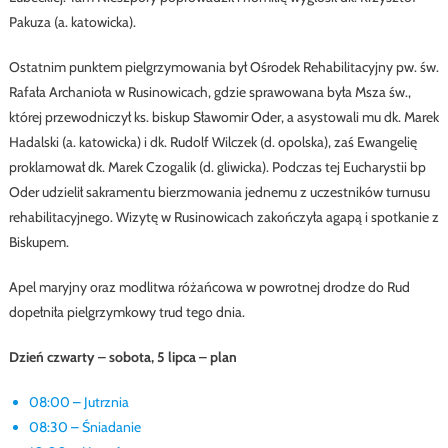
Pakuza (a. katowicka).
Ostatnim punktem pielgrzymowania był Ośrodek Rehabilitacyjny pw. św.
Rafała Archanioła w Rusinowicach, gdzie sprawowana była Msza św.,
której przewodniczył ks. biskup Sławomir Oder, a asystowali mu dk. Marek
Hadalski (a. katowicka) i dk. Rudolf Wilczek (d. opolska), zaś Ewangelię
proklamował dk. Marek Czogalik (d. gliwicka). Podczas tej Eucharystii bp
Oder udzielił sakramentu bierzmowania jednemu z uczestników turnusu
rehabilitacyjnego. Wizytę w Rusinowicach zakończyła agapą i spotkanie z
Biskupem.
Apel maryjny oraz modlitwa różańcowa w powrotnej drodze do Rud
dopełniła pielgrzymkowy trud tego dnia.
Dzień czwarty – sobota, 5 lipca – plan
08:00 – Jutrznia
08:30 – Śniadanie