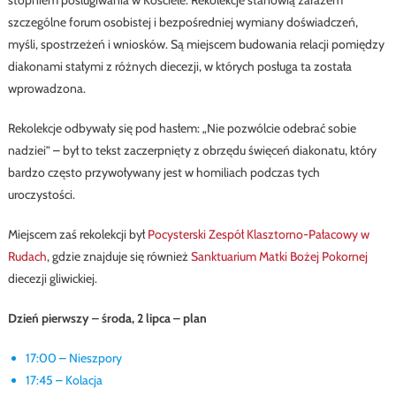
stopniem posługiwania w Kościele. Rekolekcje stanowią zarazem
szczególne forum osobistej i bezpośredniej wymiany doświadczeń,
myśli, spostrzeżeń i wniosków. Są miejscem budowania relacji pomiędzy
diakonami stałymi z różnych diecezji, w których posługa ta została
wprowadzona.
Rekolekcje odbywały się pod hasłem: „Nie pozwólcie odebrać sobie
nadziei” – był to tekst zaczerpnięty z obrzędu święceń diakonatu, który
bardzo często przywoływany jest w homiliach podczas tych
uroczystości.
Miejscem zaś rekolekcji był
Pocysterski Zespół Klasztorno-Pałacowy w
Rudach
, gdzie znajduje się również
Sanktuarium Matki Bożej Pokornej
diecezji gliwickiej.
Dzień pierwszy – środa, 2 lipca – plan
17:00 – Nieszpory
17:45 – Kolacja