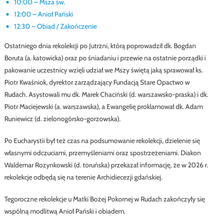
10:00 – Msza św.
12:00 – Anioł Pański
12:30 – Obiad / Zakończenie
Ostatniego dnia rekolekcji po Jutrzni, którą poprowadził dk. Bogdan
Boruta (a. katowicka) oraz po śniadaniu i przewie na ostatnie porządki i
pakowanie uczestnicy wzięli udział we Mszy świętą jaką sprawował ks.
Piotr Kwaśniok, dyrektor zarządzający Fundacją Stare Opactwo w
Rudach. Asystowali mu dk. Marek Chaciński (d. warszawsko-praska) i dk.
Piotr Maciejewski (a. warszawska), a Ewangelię proklamował dk. Adam
Runiewicz (d. zielonogórsko-gorzowska).
Po Eucharystii był też czas na podsumowanie rekolekcji, dzielenie się
własnymi odczuciami, przemyśleniami oraz spostrzeżeniami. Diakon
Waldemar Rozynkowski (d. toruńska) przekazał informację, że w 2026 r.
rekolekcje odbędą się na terenie Archidiecezji gdańskiej.
Tegoroczne rekolekcje u Matki Bożej Pokornej w Rudach zakończyły się
wspólną modlitwą Anioł Pański i obiadem.