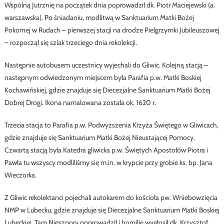
Wspólną Jutrznię na początek dnia poprowadził dk. Piotr Maciejewski (a.
warszawska). Po śniadaniu, modlitwą w Sanktuarium Matki Bożej
Pokornej w Rudach – pierwszej stacji na drodze Pielgrzymki Jubileuszowej
– rozpoczął się szlak trzeciego dnia rekolekcji.
Następnie autobusem uczestnicy wyjechali do Gliwic. Kolejną stacją –
następnym odwiedzonym miejscem była Parafia p.w. Matki Boskiej
Kochawińskiej, gdzie znajduje się Diecezjalne Sanktuarium Matki Bożej
Dobrej Drogi. Ikona namalowana została ok. 1620 r.
Trzecia stacja to Parafia p.w. Podwyższenia Krzyża Świętego w Gliwicach,
gdzie znajduje się Sanktuarium Matki Bożej Nieustającej Pomocy.
Czwartą stacją była Katedra gliwicka p.w. Świętych Apostołów Piotra i
Pawła tu wszyscy modliliśmy się m.in. w krypcie przy grobie ks. bp. Jana
Wieczorka.
Z Gliwic rekolektanci pojechali autokarem do kościoła pw. Wniebowzięcia
NMP w Lubecku, gdzie znajduje się Diecezjalne Sanktuarium Matki Boskiej
Lubeckiej. Tam Nieszpory poprowadził i homilię wygłosił dk. Krzysztof