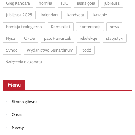
Greg Kandara
homilia
IDC
jasna góra
jubileusz
Jubileusz 2025
kalendarz
kandydat
kazanie
Komisja teologiczna
Komunikat
Konferencja
news
Nysa
OFDS
pap. Franciszek
rekolekcje
statystyki
Synod
Wydanictwo Bernardinum
Łódź
święcenia diakonatu
Menu
Strona główna
O nas
Newsy