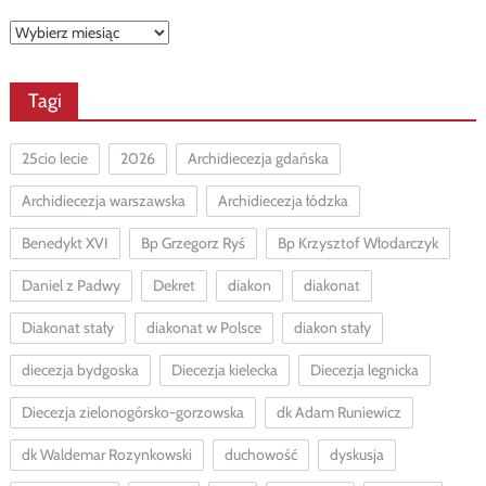
Archiwa
Tagi
25cio lecie
2026
Archidiecezja gdańska
Archidiecezja warszawska
Archidiecezja łódzka
Benedykt XVI
Bp Grzegorz Ryś
Bp Krzysztof Włodarczyk
Daniel z Padwy
Dekret
diakon
diakonat
Diakonat stały
diakonat w Polsce
diakon stały
diecezja bydgoska
Diecezja kielecka
Diecezja legnicka
Diecezja zielonogórsko-gorzowska
dk Adam Runiewicz
dk Waldemar Rozynkowski
duchowość
dyskusja