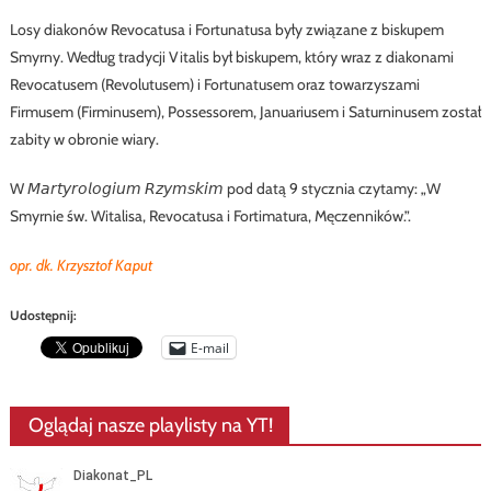
Losy diakonów Revocatusa i Fortunatusa były związane z biskupem
Smyrny. Według tradycji Vitalis był biskupem, który wraz z diakonami
Revocatusem (Revolutusem) i Fortunatusem oraz towarzyszami
Firmusem (Firminusem), Possessorem, Januariusem i Saturninusem został
zabity w obronie wiary.
W 𝘔𝘢𝘳𝘵𝘺𝘳𝘰𝘭𝘰𝘨𝘪𝘶𝘮 𝘙𝘻𝘺𝘮𝘴𝘬𝘪𝘮 pod datą 9 stycznia czytamy: „W
Smyrnie św. Witalisa, Revocatusa i Fortimatura, Męczenników.”.
opr. dk. Krzysztof Kaput
Udostępnij:
E-mail
Oglądaj nasze playlisty na YT!