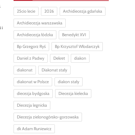
5
25cio lecie
2026
Archidiecezja gdańska
Archidiecezja warszawska
 i
Archidiecezja łódzka
Benedykt XVI
Bp Grzegorz Ryś
Bp Krzysztof Włodarczyk
Daniel z Padwy
Dekret
diakon
diakonat
Diakonat stały
diakonat w Polsce
diakon stały
diecezja bydgoska
Diecezja kielecka
Diecezja legnicka
Diecezja zielonogórsko-gorzowska
dk Adam Runiewicz