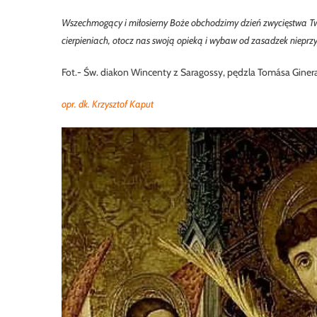
Wszechmogący i miłosierny Boże obchodzimy dzień zwycięstwa Tw
cierpieniach, otocz nas swoją opieką i wybaw od zasadzek nieprz
Fot.- Św. diakon Wincenty z Saragossy, pędzla Tomása Ginera
opr. dk. Krzysztof Kaput