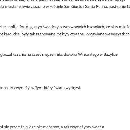
do miasta relikwie złożono w kościele San Giusto i Santa Rufina, następnie 1
szpanii, a św. Augustyn świadczy o tym w swoich kazaniach, że akty miłości
e katolickiej były tak szanowane, że były czytane i omawiane we wszystkich
ygłaszał kazania na cześć męczennika diakona Wincentego w Bazylice
incenty zwyciężył w Tym, który świat zwyciężył.
ani nie przeraża cudze okrucieństwo, a tak zwyciężymy świat.»