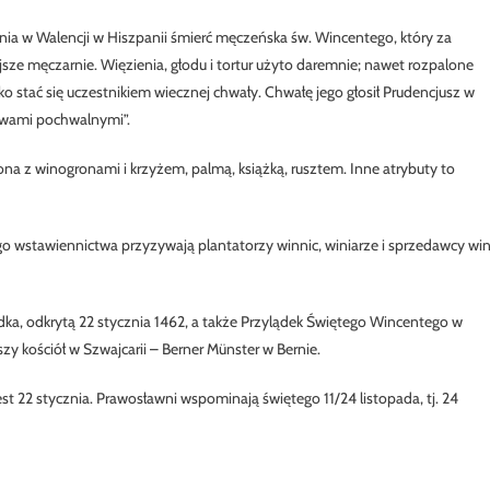
o stycznia w Walencji w Hiszpanii śmierć męczeńska św. Wincentego, który za
sze męczarnie. Więzienia, głodu i tortur użyto daremnie; nawet rozpalone
lko stać się uczestnikiem wiecznej chwały. Chwałę jego głosił Prudencjusz w
mowami pochwalnymi”.
na z winogronami i krzyżem, palmą, książką, rusztem. Inne atrybuty to
nego wstawiennictwa przyzywają plantatorzy winnic, winiarze i sprzedawcy win
ka, odkrytą 22 stycznia 1462, a także Przylądek Świętego Wincentego w
zy kościół w Szwajcarii – Berner Münster w Bernie.
t 22 stycznia. Prawosławni wspominają świętego 11/24 listopada, tj. 24