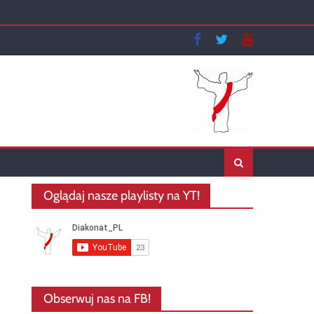
Oglądaj nasze playlisty na YT!
Obserwuj nas na FB!