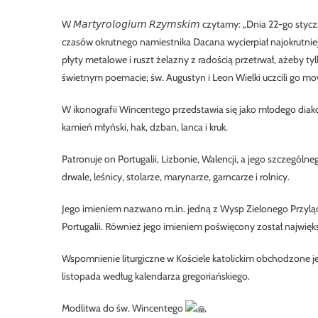
W 𝘔𝘢𝘳𝘵𝘺𝘳𝘰𝘭𝘰𝘨𝘪𝘶𝘮 𝘙𝘻𝘺𝘮𝘴𝘬𝘪𝘮 czytamy: „Dnia 22-g
czasów okrutnego namiestnika Dacana wycierpiał najokrutniej
płyty metalowe i ruszt żelazny z radością przetrwał, ażeby ty
świetnym poemacie; św. Augustyn i Leon Wielki uczcili go 
W ikonografii Wincentego przedstawia się jako młodego diako
kamień młyński, hak, dzban, lanca i kruk.
Patronuje on Portugalii, Lizbonie, Walencji, a jego szczegól
drwale, leśnicy, stolarze, marynarze, garncarze i rolnicy.
Jego imieniem nazwano m.in. jedną z Wysp Zielonego Przyląd
Portugalii. Również jego imieniem poświęcony został najwięks
Wspomnienie liturgiczne w Kościele katolickim obchodzone jes
listopada według kalendarza gregoriańskiego.
Modlitwa do św. Wincentego