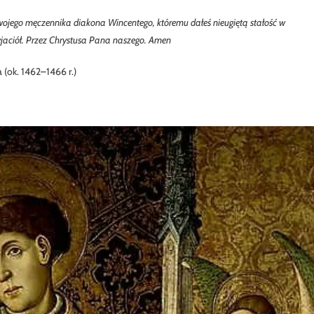
ojego męczennika diakona Wincentego, któremu dałeś nieugiętą stałość w
yjaciół. Przez Chrystusa Pana naszego. Amen
 (ok. 1462–1466 r.)