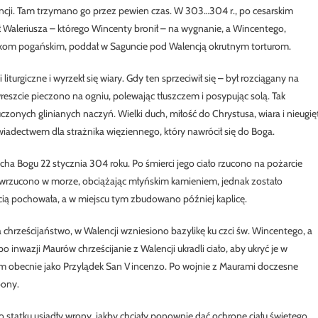
ncji. Tam trzymano go przez pewien czas. W 303…304 r., po cesarskim
łał Waleriusza – którego Wincenty bronił – na wygnanie, a Wincentego,
kom pogańskim, poddał w Saguncie pod Walencją okrutnym torturom.
liturgiczne i wyrzekł się wiary. Gdy ten sprzeciwił się – był rozciągany na
reszcie pieczono na ogniu, polewając tłuszczem i posypując solą. Tak
onych glinianych naczyń. Wielki duch, miłość do Chrystusa, wiara i nieugię
iadectwem dla strażnika więziennego, który nawrócił się do Boga.
a Bogu 22 stycznia 304 roku. Po śmierci jego ciało rzucono na pożarcie
ło wrzucono w morze, obciążając młyńskim kamieniem, jednak zostało
cią pochowała, a w miejscu tym zbudowano później kaplicę.
 chrześcijaństwo, w Walencji wzniesiono bazylikę ku czci św. Wincentego, a
 inwazji Maurów chrześcijanie z Walencji ukradli ciało, aby ukryć je w
ym obecnie jako Przylądek San Vincenzo. Po wojnie z Maurami doczesne
bony.
go statku usiadły wrony, jakby chciały ponownie dać ochronę ciału świętego