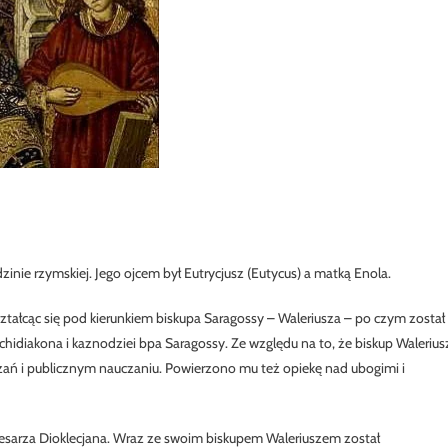
dzinie rzymskiej. Jego ojcem był Eutrycjusz (Eutycus) a matką Enola.
tałcąc się pod kierunkiem biskupa Saragossy – Waleriusza – po czym został
chidiakona i kaznodziei bpa Saragossy. Ze względu na to, że biskup Walerius
ń i publicznym nauczaniu. Powierzono mu też opiekę nad ubogimi i
 cesarza Dioklecjana. Wraz ze swoim biskupem Waleriuszem został