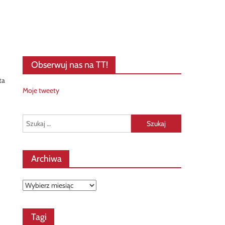
Obserwuj nas na TT!
ta
Moje tweety
Szukaj:
Archiwa
Archiwa
Tagi