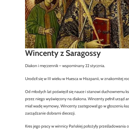
Wincenty z Saragossy
Diakon i męczennik – wspominany 22 stycznia.
Urodził się w III wieku w Huesca w Hiszpanii, w znakomitej
ro
Od młodych lat poświęcił się nauce i stanowi duchownemu ksz
przez niego wyświęcony na diakona. Wincenty pełnił urząd ar
miał wadę wymowy, Wincenty zastępował go w głoszeniu kaza
zarządzanie dobrami diecezji.
Kres jego pracy w winnicy Pańskiej położyły prześladowania