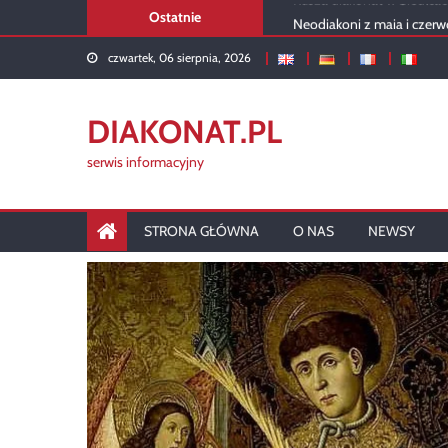
Skip
Neodiakoni z maja i czerw
Ostatnie
to
Rekolekcje 2026 – podsu
czwartek, 06 sierpnia, 2026
content
USA: Portret stałego diak
Diakon w liturgii kartuskiej
Rusza diakonat w Siedlca
DIAKONAT.PL
serwis informacyjny
STRONA GŁÓWNA
O NAS
NEWSY