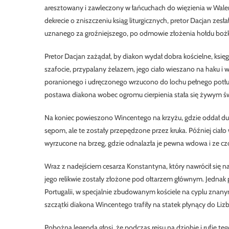
aresztowany i zawleczony w łańcuchach do więzienia w Wale
dekrecie o zniszczeniu ksiąg liturgicznych, pretor Dacjan zes
uznanego za groźniejszego, po odmowie złożenia hołdu boż
Pretor Dacjan zażądał, by diakon wydał dobra kościelne, księgi 
szafocie, przypalany żelazem, jego ciało wieszano na haku i w
poranionego i udręczonego wrzucono do lochu pełnego potłucz
postawa diakona wobec ogromu cierpienia stała się żywym św
Na koniec powieszono Wincentego na krzyżu, gdzie oddał duch
sępom, ale te zostały przepędzone przez kruka. Później cia
wyrzucone na brzeg, gdzie odnalazła je pewna wdowa i ze cz
Wraz z nadejściem cesarza Konstantyna, który nawrócił się na
jego relikwie zostały złożone pod ołtarzem głównym. Jednak po
Portugalii, w specjalnie zbudowanym kościele na cyplu znan
szczątki diakona Wincentego trafiły na statek płynący do Liz
Pobożna legenda głosi, że podczas rejsu na dziobie i rufie te