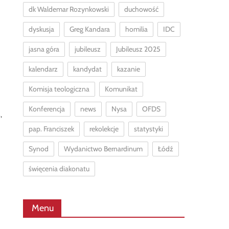
dk Waldemar Rozynkowski
duchowość
dyskusja
Greg Kandara
homilia
IDC
jasna góra
jubileusz
Jubileusz 2025
kalendarz
kandydat
kazanie
Komisja teologiczna
Komunikat
Konferencja
news
Nysa
OFDS
,
pap. Franciszek
rekolekcje
statystyki
Synod
Wydanictwo Bernardinum
Łódź
święcenia diakonatu
Menu