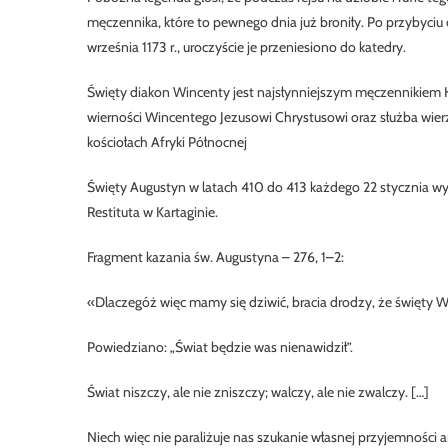
męczennika, które to pewnego dnia już broniły. Po przybyciu 
września 1173 r., uroczyście je przeniesiono do katedry.
Święty diakon Wincenty jest najsłynniejszym męczennikiem Hi
wierności Wincentego Jezusowi Chrystusowi oraz służba wierz
kościołach Afryki Północnej
Święty Augustyn w latach 410 do 413 każdego 22 stycznia w
Restituta w Kartaginie.
Fragment kazania św. Augustyna – 276, 1–2:
«Dlaczegóż więc mamy się dziwić, bracia drodzy, że święty W
Powiedziano: „Świat będzie was nienawidził”.
Świat niszczy, ale nie zniszczy; walczy, ale nie zwalczy. […]
Niech więc nie paraliżuje nas szukanie własnej przyjemności 